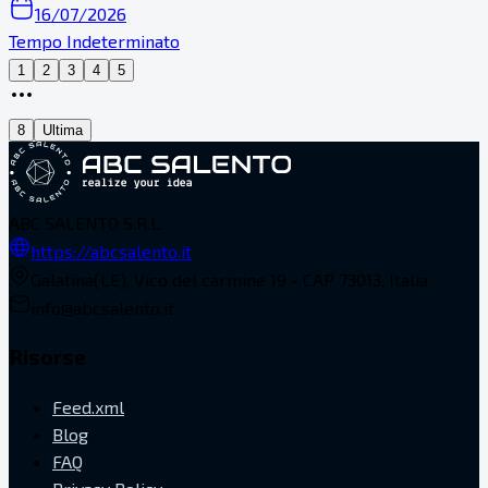
16/07/2026
Tempo Indeterminato
1
2
3
4
5
8
Ultima
ABC SALENTO S.R.L.
https://abcsalento.it
Galatina(LE), Vico del carmine 19 - CAP 73013, Italia
info@abcsalento.it
Risorse
Feed.xml
Blog
FAQ