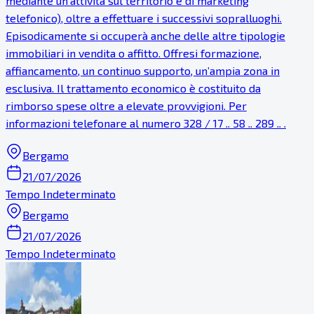
mediante un'attività sul territorio e di marketing
telefonico), oltre a effettuare i successivi sopralluoghi.
Episodicamente si occuperà anche delle altre tipologie
immobiliari in vendita o affitto. Offresi formazione,
affiancamento, un continuo supporto, un’ampia zona in
esclusiva. Il trattamento economico è costituito da
rimborso spese oltre a elevate provvigioni. Per
informazioni telefonare al numero 328 / 17 .. 58 .. 289 .. .
Bergamo
21/07/2026
Tempo Indeterminato
Bergamo
21/07/2026
Tempo Indeterminato