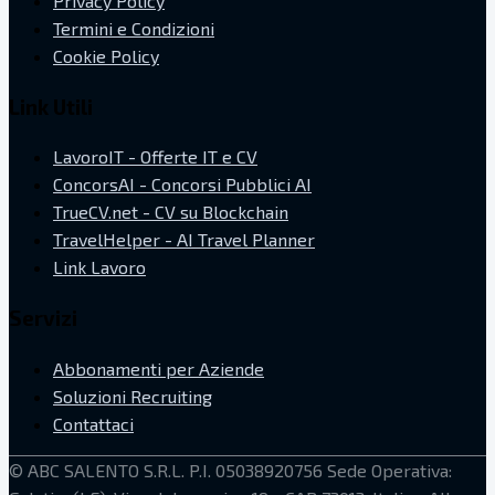
Privacy Policy
Termini e Condizioni
Cookie Policy
Link Utili
LavoroIT - Offerte IT e CV
ConcorsAI - Concorsi Pubblici AI
TrueCV.net - CV su Blockchain
TravelHelper - AI Travel Planner
Link Lavoro
Servizi
Abbonamenti per Aziende
Soluzioni Recruiting
Contattaci
©
ABC SALENTO S.R.L.
P.I. 05038920756
Sede Operativa: