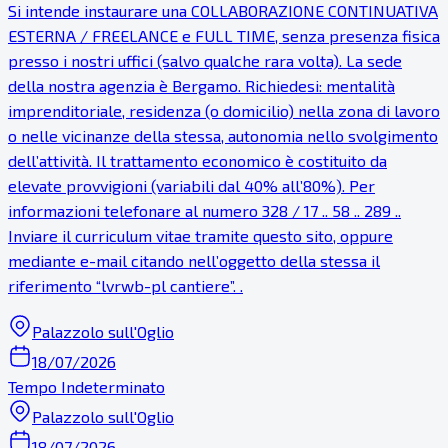
Si intende instaurare una COLLABORAZIONE CONTINUATIVA
ESTERNA / FREELANCE e FULL TIME, senza presenza fisica
presso i nostri uffici (salvo qualche rara volta). La sede
della nostra agenzia è Bergamo. Richiedesi: mentalità
imprenditoriale, residenza (o domicilio) nella zona di lavoro
o nelle vicinanze della stessa, autonomia nello svolgimento
dell’attività. Il trattamento economico è costituito da
elevate provvigioni (variabili dal 40% all’80%). Per
informazioni telefonare al numero 328 / 17 .. 58 .. 289 ..
Inviare il curriculum vitae tramite questo sito, oppure
mediante e-mail citando nell’oggetto della stessa il
riferimento “lvrwb-pl cantiere”. .
Palazzolo sull'Oglio
18/07/2026
Tempo Indeterminato
Palazzolo sull'Oglio
18/07/2026