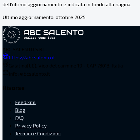
dell'ultimo aggiornamento è indicata in fondo alla pagina.
Ultimo aggiornamento: ottobre 2025
ABC SALENTO S.R.L.
https://abcsalento.it
Galatina(LE), Vico del carmine 19 - CAP 73013, Italia
info@abcsalento.it
Risorse
Feed.xml
Blog
FAQ
Privacy Policy
Termini e Condizioni