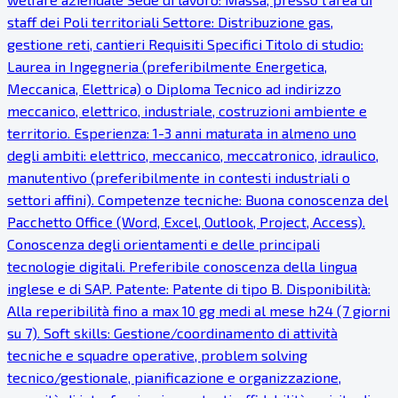
staff dei Poli territoriali Settore: Distribuzione gas,
gestione reti, cantieri Requisiti Specifici Titolo di studio:
Laurea in Ingegneria (preferibilmente Energetica,
Meccanica, Elettrica) o Diploma Tecnico ad indirizzo
meccanico, elettrico, industriale, costruzioni ambiente e
territorio. Esperienza: 1-3 anni maturata in almeno uno
degli ambiti: elettrico, meccanico, meccatronico, idraulico,
manutentivo (preferibilmente in contesti industriali o
settori affini). Competenze tecniche: Buona conoscenza del
Pacchetto Office (Word, Excel, Outlook, Project, Access).
Conoscenza degli orientamenti e delle principali
tecnologie digitali. Preferibile conoscenza della lingua
inglese e di SAP. Patente: Patente di tipo B. Disponibilità:
Alla reperibilità fino a max 10 gg medi al mese h24 (7 giorni
su 7). Soft skills: Gestione/coordinamento di attività
tecniche e squadre operative, problem solving
tecnico/gestionale, pianificazione e organizzazione,