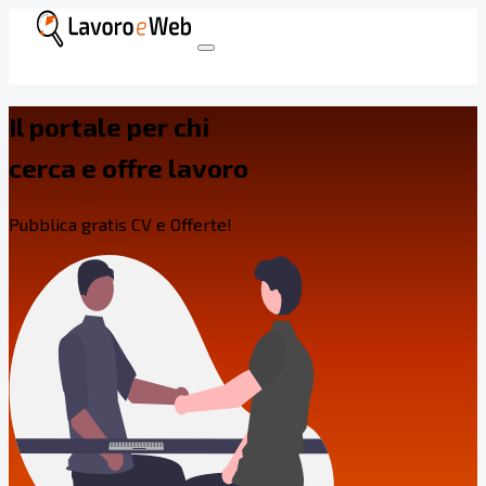
Il portale per chi
cerca e offre lavoro
Pubblica gratis CV e Offerte!