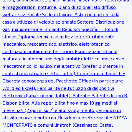
e maggiorazioni notturne, piano di azionariato diffuso,
welfare aziendale Sede di lavoro: Asti, con partenza da
casa e utilizzo di veicolo aziendale Settore: Distribuzione
gas, manutenzione impianti Requisiti Specifici Titolo di
studio: Diploma tecnico ad indirizzo preferibilmente
meccanico, meccatronico, elettrico, elettrotecnico,
costruzioni ambiente e territorio. Esperienza: 1-3 anni
maturata in almeno uno degli ambiti: elettrico, meccanico,
meccatronico, idraulico, manutentivo (preferibilmente in
contesti industriali o settori affini). Competenze tecniche:
Discreta conoscenza del Pacchetto Office (in particolare
Word ed Excel). Familiarità nell'utilizzo di dispositivi
elettronici (smartphone, tablet). Patente: Patente di tipo B.
Disponibilità: Alla reperibilità fino a max 10 gg medi al
mese h24 (7 giorni su 7) e allo svolgimento periodico di
attività in orario notturno. Residenza preferenziale: NIZZA
MONFERRATO e comuni limitrofi (Cassinasco, Castel