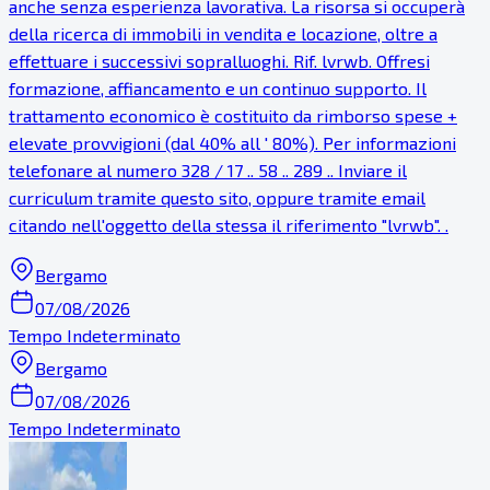
anche senza esperienza lavorativa. La risorsa si occuperà
della ricerca di immobili in vendita e locazione, oltre a
effettuare i successivi sopralluoghi. Rif. lvrwb. Offresi
formazione, affiancamento e un continuo supporto. Il
trattamento economico è costituito da rimborso spese +
elevate provvigioni (dal 40% all ' 80%). Per informazioni
telefonare al numero 328 / 17 .. 58 .. 289 .. Inviare il
curriculum tramite questo sito, oppure tramite email
citando nell'oggetto della stessa il riferimento "lvrwb". .
Bergamo
07/08/2026
Tempo Indeterminato
Bergamo
07/08/2026
Tempo Indeterminato