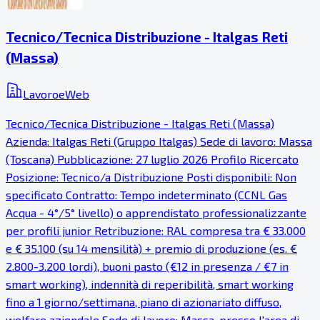
Tecnico/Tecnica Distribuzione - Italgas Reti
(Massa)
LavoroeWeb
Tecnico/Tecnica Distribuzione - Italgas Reti (Massa)
Azienda: Italgas Reti (Gruppo Italgas) Sede di lavoro: Massa
(Toscana) Pubblicazione: 27 luglio 2026 Profilo Ricercato
Posizione: Tecnico/a Distribuzione Posti disponibili: Non
specificato Contratto: Tempo indeterminato (CCNL Gas
Acqua - 4°/5° livello) o apprendistato professionalizzante
per profili junior Retribuzione: RAL compresa tra € 33.000
e € 35.100 (su 14 mensilità) + premio di produzione (es. €
2.800-3.200 lordi), buoni pasto (€12 in presenza / €7 in
smart working), indennità di reperibilità, smart working
fino a 1 giorno/settimana, piano di azionariato diffuso,
welfare aziendale Sede di lavoro: Massa, presso l'area di