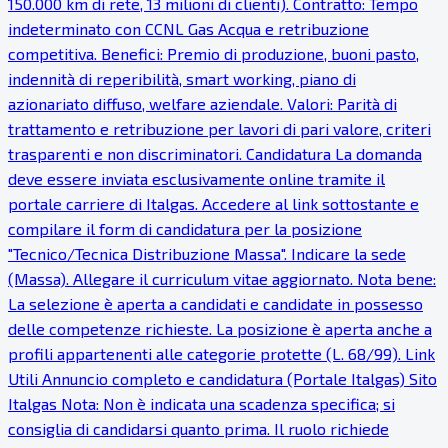
150.000 km di rete, 13 milioni di clienti). Contratto: Tempo
indeterminato con CCNL Gas Acqua e retribuzione
competitiva. Benefici: Premio di produzione, buoni pasto,
indennità di reperibilità, smart working, piano di
azionariato diffuso, welfare aziendale. Valori: Parità di
trattamento e retribuzione per lavori di pari valore, criteri
trasparenti e non discriminatori. Candidatura La domanda
deve essere inviata esclusivamente online tramite il
portale carriere di Italgas. Accedere al link sottostante e
compilare il form di candidatura per la posizione
"Tecnico/Tecnica Distribuzione Massa". Indicare la sede
(Massa). Allegare il curriculum vitae aggiornato. Nota bene:
La selezione è aperta a candidati e candidate in possesso
delle competenze richieste. La posizione è aperta anche a
profili appartenenti alle categorie protette (L. 68/99). Link
Utili Annuncio completo e candidatura (Portale Italgas) Sito
Italgas Nota: Non è indicata una scadenza specifica; si
consiglia di candidarsi quanto prima. Il ruolo richiede