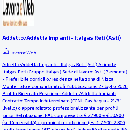
Addetto/Addetta Impianti - Italgas Reti (Asti)
LavoroeWeb
Addetto/Addetta Impianti - Italgas Reti (Asti) Azienda:
Italgas Reti (Gruppo Italgas) Sede di lavoro: Asti (Piemonte)
- Preferibile domicilio/residenza nella zona di Nizza
Monferrato e comuni limitrofi Pubblicazione: 27 luglio 2026
Profilo Ricercato Posizione: Addetto/Addetta Impianti
Contratto: Tempo indeterminato (CCNL Gas Acqua - 2°/3°
livello) o apprendistato professionalizzante per profili
junior Retribuzione: RAL compresa tra € 27.900 e € 30.900
(su 14 mensilità) + premio di produzione (es. € 2.500-2.800
lordi), buoni pasto (€12 giornalieri), indennità di reperibilità