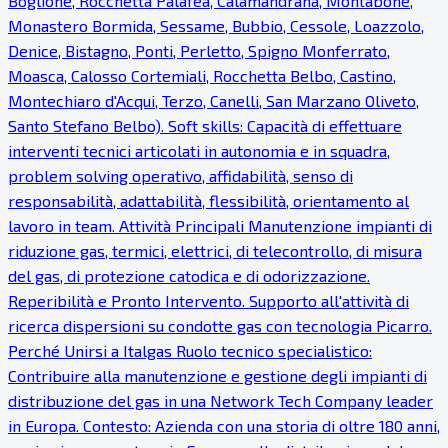
Boglione, Rocchetta Palafea, Calamandrana, Montabone,
Monastero Bormida, Sessame, Bubbio, Cessole, Loazzolo,
Denice, Bistagno, Ponti, Perletto, Spigno Monferrato,
Moasca, Calosso Cortemiali, Rocchetta Belbo, Castino,
Montechiaro d'Acqui, Terzo, Canelli, San Marzano Oliveto,
Santo Stefano Belbo). Soft skills: Capacità di effettuare
interventi tecnici articolati in autonomia e in squadra,
problem solving operativo, affidabilità, senso di
responsabilità, adattabilità, flessibilità, orientamento al
lavoro in team. Attività Principali Manutenzione impianti di
riduzione gas, termici, elettrici, di telecontrollo, di misura
del gas, di protezione catodica e di odorizzazione.
Reperibilità e Pronto Intervento. Supporto all'attività di
ricerca dispersioni su condotte gas con tecnologia Picarro.
Perché Unirsi a Italgas Ruolo tecnico specialistico:
Contribuire alla manutenzione e gestione degli impianti di
distribuzione del gas in una Network Tech Company leader
in Europa. Contesto: Azienda con una storia di oltre 180 anni,