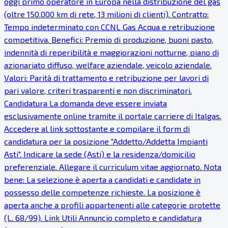
oggi primo operatore in Europa nella distribuzione del gas
(oltre 150.000 km di rete, 13 milioni di clienti). Contratto:
Tempo indeterminato con CCNL Gas Acqua e retribuzione
competitiva. Benefici: Premio di produzione, buoni pasto,
indennità di reperibilità e maggiorazioni notturne, piano di
azionariato diffuso, welfare aziendale, veicolo aziendale.
Valori: Parità di trattamento e retribuzione per lavori di
pari valore, criteri trasparenti e non discriminatori.
Candidatura La domanda deve essere inviata
esclusivamente online tramite il portale carriere di Italgas.
Accedere al link sottostante e compilare il form di
candidatura per la posizione "Addetto/Addetta Impianti
Asti". Indicare la sede (Asti) e la residenza/domicilio
preferenziale. Allegare il curriculum vitae aggiornato. Nota
bene: La selezione è aperta a candidati e candidate in
possesso delle competenze richieste. La posizione è
aperta anche a profili appartenenti alle categorie protette
(L. 68/99). Link Utili Annuncio completo e candidatura