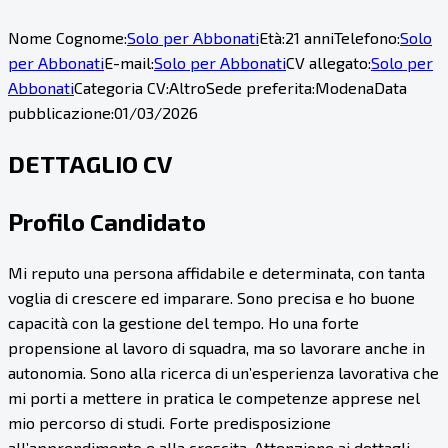
Nome Cognome:
Solo per Abbonati
Età:
21 anni
Telefono:
Solo
per Abbonati
E-mail:
Solo per Abbonati
CV allegato:
Solo per
Abbonati
Categoria CV:
Altro
Sede preferita:
Modena
Data
pubblicazione:
01/03/2026
DETTAGLIO CV
Profilo Candidato
Mi reputo una persona affidabile e determinata, con tanta
voglia di crescere ed imparare. Sono precisa e ho buone
capacità con la gestione del tempo. Ho una forte
propensione al lavoro di squadra, ma so lavorare anche in
autonomia. Sono alla ricerca di un’esperienza lavorativa che
mi porti a mettere in pratica le competenze apprese nel
mio percorso di studi. Forte predisposizione
all’apprendimento e alla crescita. Attenzione ai dettagli.