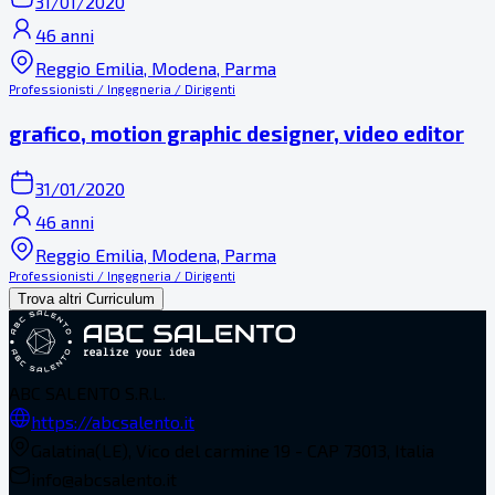
31/01/2020
46 anni
Reggio Emilia, Modena, Parma
Professionisti / Ingegneria / Dirigenti
grafico, motion graphic designer, video editor
31/01/2020
46 anni
Reggio Emilia, Modena, Parma
Professionisti / Ingegneria / Dirigenti
Trova altri Curriculum
ABC SALENTO S.R.L.
https://abcsalento.it
Galatina(LE), Vico del carmine 19 - CAP 73013, Italia
info@abcsalento.it