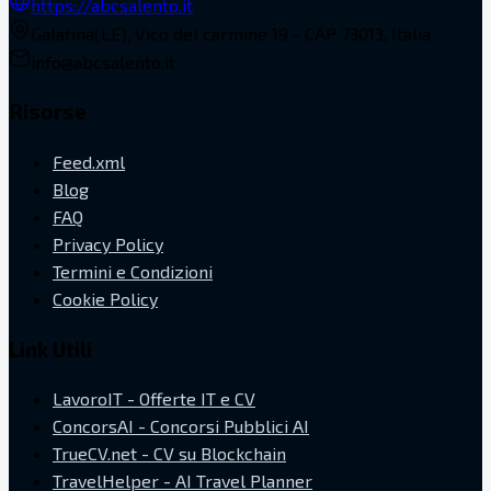
https://abcsalento.it
Galatina(LE), Vico del carmine 19 - CAP 73013, Italia
info@abcsalento.it
Risorse
Feed.xml
Blog
FAQ
Privacy Policy
Termini e Condizioni
Cookie Policy
Link Utili
LavoroIT - Offerte IT e CV
ConcorsAI - Concorsi Pubblici AI
TrueCV.net - CV su Blockchain
TravelHelper - AI Travel Planner