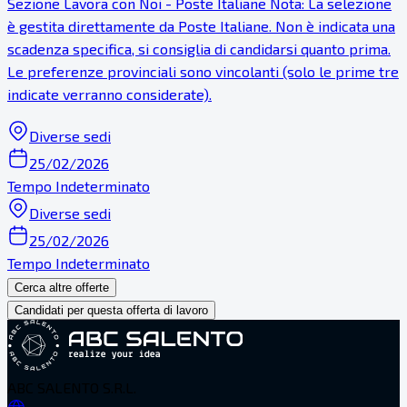
Sezione Lavora con Noi - Poste Italiane Nota: La selezione
è gestita direttamente da Poste Italiane. Non è indicata una
scadenza specifica, si consiglia di candidarsi quanto prima.
Le preferenze provinciali sono vincolanti (solo le prime tre
indicate verranno considerate).
Diverse sedi
25/02/2026
Tempo Indeterminato
Diverse sedi
25/02/2026
Tempo Indeterminato
Cerca altre offerte
Candidati per questa offerta di lavoro
ABC SALENTO S.R.L.