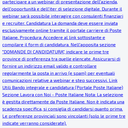
partecipare a un webinar di presentazione dell'azienda,
dell'opportunità e dell'iter di selezione digitale. Durante il
webinar sarà possibile interagire con consulenti finanziari
e recruiter. Candidatura La domanda deve essere inviata
esclusivamente online tramite il portale carriere di Poste
Italiane. Procedura: Accedere al link sottostante e
compilare il form di candidatura. Nell'apposita sezione
"DOMANDE DI CANDIDATURA", indicare le prime tre
province di preferenza tra quelle elencate. Assicurarsi di
fornire un indirizzo email valido e controllare
regolarmente la posta in arrivo (e spam) per eventuali
comunicazioni relative a webinar e step successivi. Link
Utili Bando integrale e candidatura (Portale Poste Italiane)
Sezione Lavora con Noi - Poste Italiane Nota: La selezione
è gestita direttamente da Poste Italiane. Non è indicata una
scadenza specifica, si consiglia di candidarsi quanto prima.
Le preferenze provinciali sono vincolanti (solo le prime tre
indicate verranno considerate).