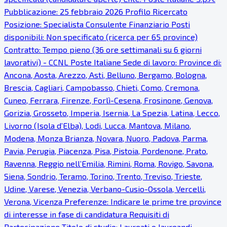
Pubblicazione: 25 febbraio 2026 Profilo Ricercato
Posizione: Specialista Consulente Finanziario Posti
disponibili: Non specificato (ricerca per 65 province)
Contratto: Tempo pieno (36 ore settimanali su 6 giorni
lavorativi) - CCNL Poste Italiane Sede di lavoro: Province di:
Ancona, Aosta, Arezzo, Asti, Belluno, Bergamo, Bologna,
Brescia, Cagliari, Campobasso, Chieti, Como, Cremona,
Cuneo, Ferrara, Firenze, Forlì-Cesena, Frosinone, Genova,
Gorizia, Grosseto, Imperia, Isernia, La Spezia, Latina, Lecco,
Livorno (Isola d’Elba), Lodi, Lucca, Mantova, Milano,
Modena, Monza Brianza, Novara, Nuoro, Padova, Parma,
Pavia, Perugia, Piacenza, Pisa, Pistoia, Pordenone, Prato,
Ravenna, Reggio nell’Emilia, Rimini, Roma, Rovigo, Savona,
Siena, Sondrio, Teramo, Torino, Trento, Treviso, Trieste,
Udine, Varese, Venezia, Verbano-Cusio-Ossola, Vercelli,
Verona, Vicenza Preferenze: Indicare le prime tre province
di interesse in fase di candidatura Requisiti di
Partecipazione Titolo di studio: Laureati o laureandi