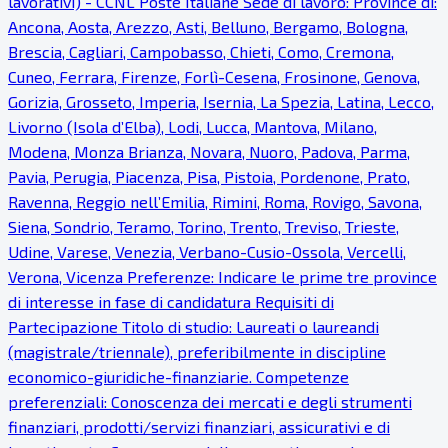
lavorativi) - CCNL Poste Italiane Sede di lavoro: Province di:
Ancona, Aosta, Arezzo, Asti, Belluno, Bergamo, Bologna,
Brescia, Cagliari, Campobasso, Chieti, Como, Cremona,
Cuneo, Ferrara, Firenze, Forlì-Cesena, Frosinone, Genova,
Gorizia, Grosseto, Imperia, Isernia, La Spezia, Latina, Lecco,
Livorno (Isola d’Elba), Lodi, Lucca, Mantova, Milano,
Modena, Monza Brianza, Novara, Nuoro, Padova, Parma,
Pavia, Perugia, Piacenza, Pisa, Pistoia, Pordenone, Prato,
Ravenna, Reggio nell’Emilia, Rimini, Roma, Rovigo, Savona,
Siena, Sondrio, Teramo, Torino, Trento, Treviso, Trieste,
Udine, Varese, Venezia, Verbano-Cusio-Ossola, Vercelli,
Verona, Vicenza Preferenze: Indicare le prime tre province
di interesse in fase di candidatura Requisiti di
Partecipazione Titolo di studio: Laureati o laureandi
(magistrale/triennale), preferibilmente in discipline
economico-giuridiche-finanziarie. Competenze
preferenziali: Conoscenza dei mercati e degli strumenti
finanziari, prodotti/servizi finanziari, assicurativi e di