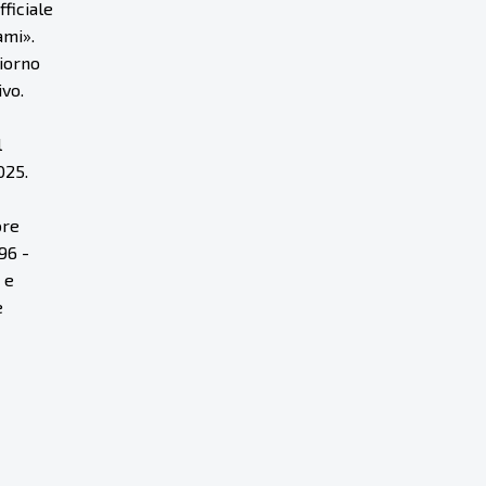
ficiale
ami».
giorno
ivo.
l
025.
ore
96 -
 e
e