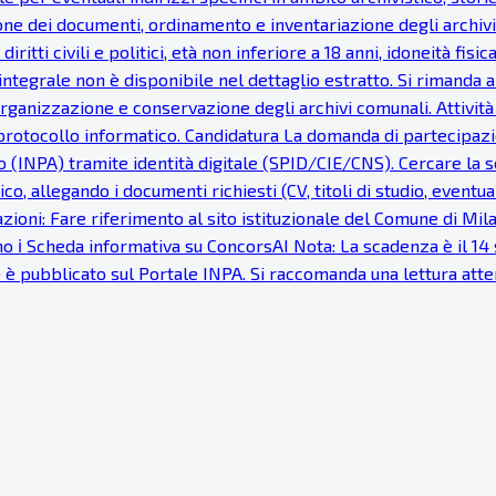
one dei documenti, ordinamento e inventariazione degli archivi
 diritti civili e politici, età non inferiore a 18 anni, idoneità 
ntegrale non è disponibile nel dettaglio estratto. Si rimanda al
 organizzazione e conservazione degli archivi comunali. Attivit
protocollo informatico. Candidatura La domanda di partecipazi
INPA) tramite identità digitale (SPID/CIE/CNS). Cercare la se
co, allegando i documenti richiesti (CV, titoli di studio, eventu
ioni: Fare riferimento al sito istituzionale del Comune di Milan
o ℹ Scheda informativa su ConcorsAI Nota: La scadenza è il 14 s
) è pubblicato sul Portale INPA. Si raccomanda una lettura at