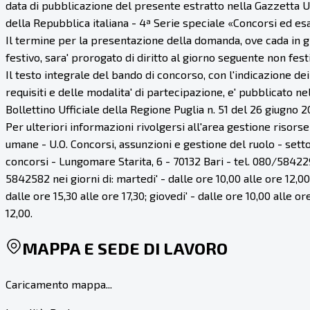
data di pubblicazione del presente estratto nella Gazzetta Uf
della Repubblica italiana - 4ª Serie speciale «Concorsi ed es
Il termine per la presentazione della domanda, ove cada in 
festivo, sara' prorogato di diritto al giorno seguente non fest
Il testo integrale del bando di concorso, con l'indicazione dei
requisiti e delle modalita' di partecipazione, e' pubblicato ne
Bollettino Ufficiale della Regione Puglia n. 51 del 26 giugno 2
Per ulteriori informazioni rivolgersi all'area gestione risorse
umane - U.O. Concorsi, assunzioni e gestione del ruolo - sett
concorsi - Lungomare Starita, 6 - 70132 Bari - tel. 080/58422
5842582 nei giorni di: martedi' - dalle ore 10,00 alle ore 12,00
dalle ore 15,30 alle ore 17,30; giovedi' - dalle ore 10,00 alle or
12,00.
MAPPA E SEDE DI LAVORO
Caricamento mappa...