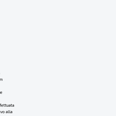
a
rm
le
fettuata
vo alla