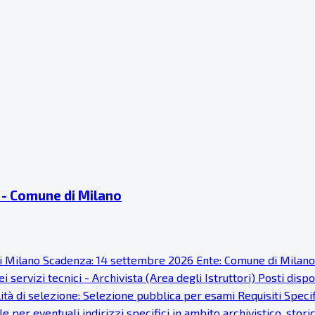
ti - Comune di Milano
ne di Milano Scadenza: 14 settembre 2026 Ente: Comune di Milan
 servizi tecnici - Archivista (Area degli Istruttori) Posti disp
à di selezione: Selezione pubblica per esami Requisiti Specific
 per eventuali indirizzi specifici in ambito archivistico, stor