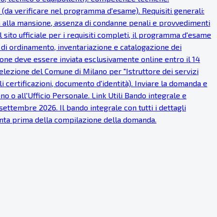
 (da verificare nel programma d'esame). Requisiti generali:
fisica alla mansione, assenza di condanne penali e provvedimenti
 sito ufficiale per i requisiti completi, il programma d'esame
à di ordinamento, inventariazione e catalogazione dei
one deve essere inviata esclusivamente online entro il 14
lezione del Comune di Milano per "Istruttore dei servizi
ali certificazioni, documento d'identità). Inviare la domanda e
o o all'Ufficio Personale. Link Utili Bando integrale e
ettembre 2026. Il bando integrale con tutti i dettagli
tenta prima della compilazione della domanda.