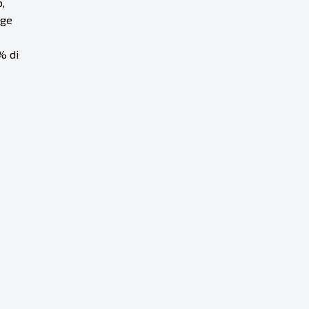
,
gge
% di