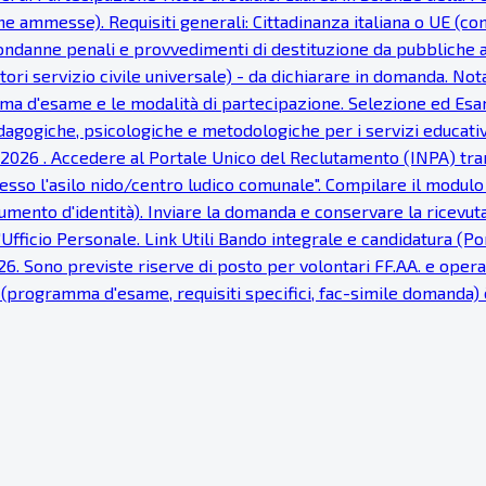
e ammesse). Requisiti generali: Cittadinanza italiana o UE (con i 
 condanne penali e provvedimenti di destituzione da pubbliche am
ori servizio civile universale) - da dichiarare in domanda. Nota
ramma d'esame e le modalità di partecipazione. Selezione ed Esa
gogiche, psicologiche e metodologiche per i servizi educativi
 2026 . Accedere al Portale Unico del Reclutamento (INPA) tram
sso l'asilo nido/centro ludico comunale". Compilare il modulo 
cumento d'identità). Inviare la domanda e conservare la ricevut
'Ufficio Personale. Link Utili Bando integrale e candidatura (
. Sono previste riserve di posto per volontari FF.AA. e operato
li (programma d'esame, requisiti specifici, fac-simile domanda)