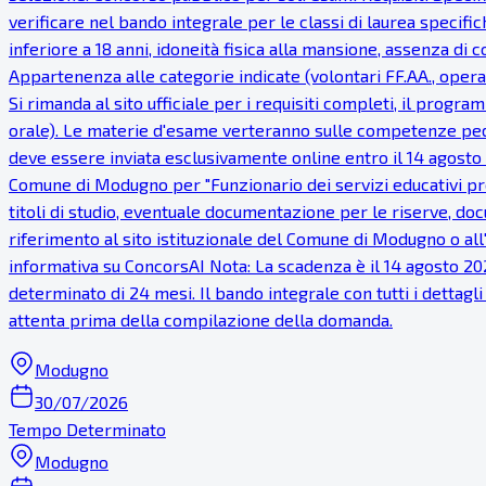
verificare nel bando integrale per le classi di laurea specifich
inferiore a 18 anni, idoneità fisica alla mansione, assenza di
Appartenenza alle categorie indicate (volontari FF.AA., operat
Si rimanda al sito ufficiale per i requisiti completi, il prog
orale). Le materie d'esame verteranno sulle competenze peda
deve essere inviata esclusivamente online entro il 14 agosto
Comune di Modugno per "Funzionario dei servizi educativi pre
titoli di studio, eventuale documentazione per le riserve, do
riferimento al sito istituzionale del Comune di Modugno o all
informativa su ConcorsAI Nota: La scadenza è il 14 agosto 2026
determinato di 24 mesi. Il bando integrale con tutti i dettag
attenta prima della compilazione della domanda.
Modugno
30/07/2026
Tempo Determinato
Modugno