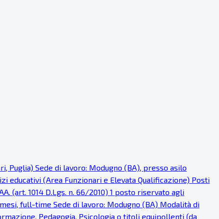
ri, Puglia) Sede di lavoro: Modugno (BA), presso asilo
i educativi (Area Funzionari e Elevata Qualificazione) Posti
AA. (art. 1014 D.Lgs. n. 66/2010) 1 posto riservato agli
 mesi, full-time Sede di lavoro: Modugno (BA) Modalità di
ormazione, Pedagogia, Psicologia o titoli equipollenti (da