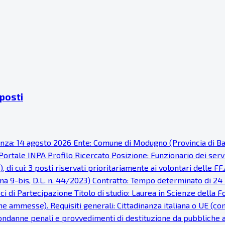
 posti
denza: 14 agosto 2026 Ente: Comune di Modugno (Provincia di Ba
ortale INPA Profilo Ricercato Posizione: Funzionario dei serviz
di cui: 3 posti riservati prioritariamente ai volontari delle FF.
omma 9-bis, D.L. n. 44/2023) Contratto: Tempo determinato di 24
i di Partecipazione Titolo di studio: Laurea in Scienze della F
e ammesse). Requisiti generali: Cittadinanza italiana o UE (con i 
 condanne penali e provvedimenti di destituzione da pubbliche am