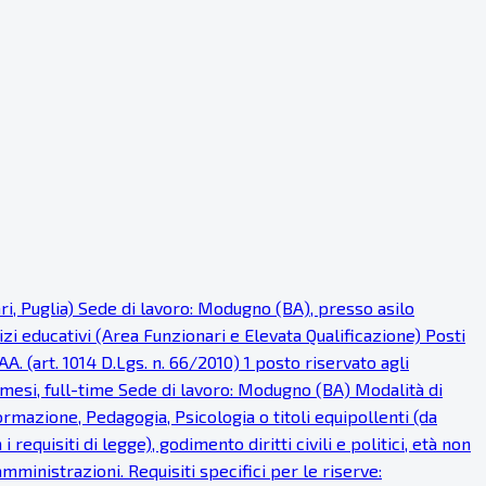
ri, Puglia) Sede di lavoro: Modugno (BA), presso asilo
i educativi (Area Funzionari e Elevata Qualificazione) Posti
AA. (art. 1014 D.Lgs. n. 66/2010) 1 posto riservato agli
 mesi, full-time Sede di lavoro: Modugno (BA) Modalità di
ormazione, Pedagogia, Psicologia o titoli equipollenti (da
requisiti di legge), godimento diritti civili e politici, età non
ministrazioni. Requisiti specifici per le riserve: