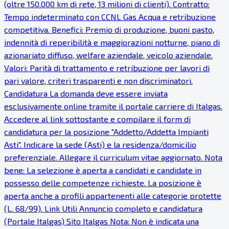
(oltre 150.000 km di rete, 13 milioni di clienti). Contratto:
Tempo indeterminato con CCNL Gas Acqua e retribuzione
competitiva. Benefici: Premio di produzione, buoni pasto,
indennità di reperibilità e maggiorazioni notturne, piano di
azionariato diffuso, welfare aziendale, veicolo aziendale.
Valori: Parità di trattamento e retribuzione per lavori di
pari valore, criteri trasparenti e non discriminatori.
Candidatura La domanda deve essere inviata
esclusivamente online tramite il portale carriere di Italgas.
Accedere al link sottostante e compilare il form di
candidatura per la posizione "Addetto/Addetta Impianti
Asti". Indicare la sede (Asti) e la residenza/domicilio
preferenziale. Allegare il curriculum vitae aggiornato. Nota
bene: La selezione è aperta a candidati e candidate in
possesso delle competenze richieste. La posizione è
aperta anche a profili appartenenti alle categorie protette
(L. 68/99). Link Utili Annuncio completo e candidatura
(Portale Italgas) Sito Italgas Nota: Non è indicata una