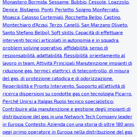
Monastero Bormida, Sessame, Bubbio, Cessole, Loazzolo,
Denice, Bistagno, Ponti, Perletto, Spigno Monferrato,
Moasca, Calosso Cortemiali, Rocchetta Belbo, Castino,
Montechiaro d'Acqui, Terzo, Canelli, San Marzano Oliveto,
Santo Stefano Belbo). Soft skills: Capacità di effettuare
interventi tecnici articolati in autonomia e in squadra,
problem solving operativo, affidabilità, senso di
responsabilità, adattabilità, flessibilità, orientamento al
lavoro in team. Attività Principali Manutenzione impianti di
riduzione gas, termici, elettrici, di telecontrollo, di misura
del gas, di protezione catodica e di odorizzazione.
Reperibilità e Pronto Intervento. Supporto all'attività di
ricerca dispersioni su condotte gas con tecnologia Picarro.
Perché Unirsi a Italgas Ruolo tecnico specialistico:
Contribuire alla manutenzione e gestione degli impianti di
distribuzione del gas in una Network Tech Company leader
in Europa. Contesto: Azienda con una storia di oltre 180 anni,
oggi primo operatore in Europa nella distribuzione del gas