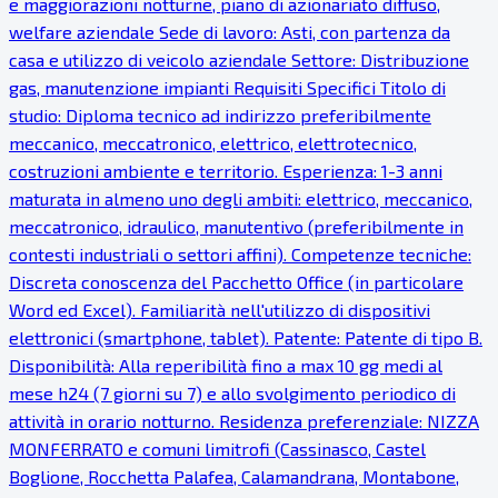
e maggiorazioni notturne, piano di azionariato diffuso,
welfare aziendale Sede di lavoro: Asti, con partenza da
casa e utilizzo di veicolo aziendale Settore: Distribuzione
gas, manutenzione impianti Requisiti Specifici Titolo di
studio: Diploma tecnico ad indirizzo preferibilmente
meccanico, meccatronico, elettrico, elettrotecnico,
costruzioni ambiente e territorio. Esperienza: 1-3 anni
maturata in almeno uno degli ambiti: elettrico, meccanico,
meccatronico, idraulico, manutentivo (preferibilmente in
contesti industriali o settori affini). Competenze tecniche:
Discreta conoscenza del Pacchetto Office (in particolare
Word ed Excel). Familiarità nell'utilizzo di dispositivi
elettronici (smartphone, tablet). Patente: Patente di tipo B.
Disponibilità: Alla reperibilità fino a max 10 gg medi al
mese h24 (7 giorni su 7) e allo svolgimento periodico di
attività in orario notturno. Residenza preferenziale: NIZZA
MONFERRATO e comuni limitrofi (Cassinasco, Castel
Boglione, Rocchetta Palafea, Calamandrana, Montabone,