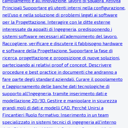
cambiamento e all'innovazione, lavoro di squadra. Attività
Principali Supportare gli utenti interni nella configurazione,
nell'uso e nella soluzione di problemi legati ai software
per la Progettazione. Interagire con le ditte esterne
interessate da appalti di Ingegneria, predisponendo i
sistemi software necessari all'adempimento del lavoro.
Raccogliere, verificare e discutere il fabbisogno hardware
e software della Progettazione. Supportare la fase di
ricerca, progettazione e proposizione di nuove soluzioni,
partecipando ai relativi proof of concept. Descrivere
procedure e best practice in documenti che andranno a
fare parte degli standard aziendali. Curare il popolamento
e l'aggiornamento delle banche dati tecnologiche di
supporto all'Ingegneria, tramite inserimento dati e
modellazione 2D/3D. Gestire e manipolare in sicurezza
grandi moli di dati e modelli CAD. Perché Unirsi a
Fincantieri Ruolo formativo: Inserimento in un team
specializzato in sistemi tecnici di ingegneria all'interno