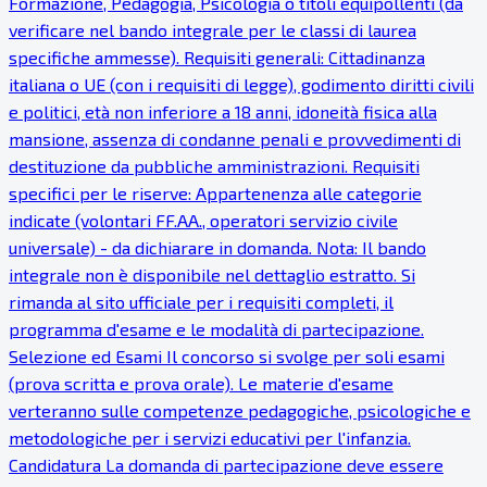
Formazione, Pedagogia, Psicologia o titoli equipollenti (da
verificare nel bando integrale per le classi di laurea
specifiche ammesse). Requisiti generali: Cittadinanza
italiana o UE (con i requisiti di legge), godimento diritti civili
e politici, età non inferiore a 18 anni, idoneità fisica alla
mansione, assenza di condanne penali e provvedimenti di
destituzione da pubbliche amministrazioni. Requisiti
specifici per le riserve: Appartenenza alle categorie
indicate (volontari FF.AA., operatori servizio civile
universale) - da dichiarare in domanda. Nota: Il bando
integrale non è disponibile nel dettaglio estratto. Si
rimanda al sito ufficiale per i requisiti completi, il
programma d'esame e le modalità di partecipazione.
Selezione ed Esami Il concorso si svolge per soli esami
(prova scritta e prova orale). Le materie d'esame
verteranno sulle competenze pedagogiche, psicologiche e
metodologiche per i servizi educativi per l'infanzia.
Candidatura La domanda di partecipazione deve essere