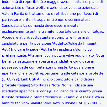
indennità di reperibilità e maggiorazioni notturne, piano di
azionariato diffuso, welfare aziendale, veicolo aziendale.
Valori: Parità di trattamento e retribuzione per lavori di
pari valore, criteri trasparenti e non discriminatori.
Candidatura La domanda deve essere inviata
esclusivamente online tramite il portale carriere di Italgas.
Accedere al link sottostante e compilare il form di
candidatura per la posizione "Addetto/Addetta Impianti
Asti". Indicare la sede (Asti) e la residenza/domicilio
preferenziale. Allegare il curriculum vitae aggiornato. Nota
bene: La selezione è aperta a candidati e candidate in
possesso delle competenze richieste. La posizione è
aperta anche a profili appartenenti alle categorie protette
(L. 68/99). Link Utili Annuncio completo e candidatura
(Portale Italgas) Sito Italgas Nota: Non è indicata una
scadenza specifica; si consiglia di candidarsi quanto prima.
Il ruolo richiede diploma tecnico e 1-3 anni di esperienza in
ambito tecnico/manutentivo. Retribuzione RAL € 27.900 -