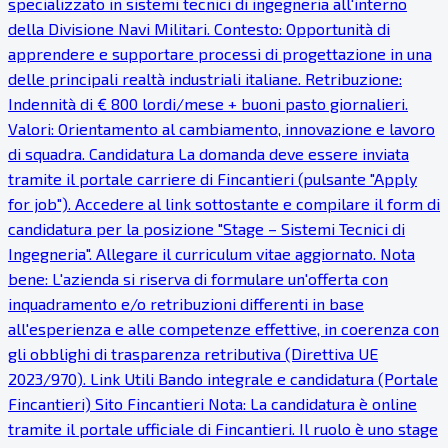
specializzato in sistemi tecnici di ingegneria all'interno
della Divisione Navi Militari. Contesto: Opportunità di
apprendere e supportare processi di progettazione in una
delle principali realtà industriali italiane. Retribuzione:
Indennità di € 800 lordi/mese + buoni pasto giornalieri.
Valori: Orientamento al cambiamento, innovazione e lavoro
di squadra. Candidatura La domanda deve essere inviata
tramite il portale carriere di Fincantieri (pulsante "Apply
for job"). Accedere al link sottostante e compilare il form di
candidatura per la posizione "Stage – Sistemi Tecnici di
Ingegneria". Allegare il curriculum vitae aggiornato. Nota
bene: L'azienda si riserva di formulare un'offerta con
inquadramento e/o retribuzioni differenti in base
all'esperienza e alle competenze effettive, in coerenza con
gli obblighi di trasparenza retributiva (Direttiva UE
2023/970). Link Utili Bando integrale e candidatura (Portale
Fincantieri) Sito Fincantieri Nota: La candidatura è online
tramite il portale ufficiale di Fincantieri. Il ruolo è uno stage