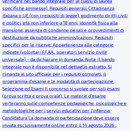
verificare nel bando integrale per le classi di laurea
specifiche ammesse). Requisiti generali: Cittadinanza
italiana o UE (con i requisiti di legge), godimento diritti civili
e politici, età non inferiore a 18 anni, idoneità fisica alla
mansione, assenza di condanne penali e provvedimenti di
destituzione da pubbliche amministrazioni. Requisiti
specifici per le riserve: Appartenenza alle categorie
indicate (volontari FF.AA., operatori servizio civile
universale) - da dichiarare in domanda. Nota: Il bando
integrale non è disponibile nel dettaglio estratto. Si
rimanda al sito ufficiale per i requisiti completi, il
programma d'esame e le modalità di partecipazione.
Selezione ed Esami Il concorso si svolge per soli esami
(prova scritta e prova orale). Le materie d'esame
verteranno sulle competenze pedagogiche, psicologiche e
metodologiche per i servizi educativi per l'infanzia.
Candidatura La domanda di partecipazione deve essere
inviata esclusivamente online entro il 14 agosto 2026 .