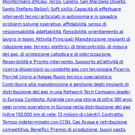
Montechiaro d'Acqui, Terzo, Canelli, San Marzano Oliveto,
Santo Stefano Belbo). Soft skills: Capacità di effettuare
interventi tecnici articolati in autonomia e in squadra,
problem solving operativo, affidabilità, senso di
responsabilità, adattabilità, flessibilità, orientamento al
lavoro in team. Attività Principali Manutenzione impianti di
riduzione gas, termici, elettrici, di telecontrollo, di misura
del gas, di protezione catodica e di odorizzazione.
Reperibilità e Pronto Intervento. Supporto all'attività di
ricerca dispersioni su condotte gas con tecnologia Picarro.
Perché Unirsi a Italgas Ruolo tecnico specialistico:
Contribuire alla manutenzione e gestione degli impianti di
distribuzione del gas in una Network Tech Company leader
in Europa. Contesto: Azienda con una storia di oltre 180 anni,
oggi primo operatore in Europa nella distribuzione del gas
(oltre 150.000 km di rete, 13 milioni di clienti). Contratto:
Tempo indeterminato con CCNL Gas Acqua e retribuzione
competitiva. Benefici: Premio di produzione, buoni pasto,