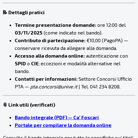
📝
Dettagli pratici
Termine presentazione domande:
ore 12:00 del
03/11/2025
(come indicato nel bando).
Contributo di partecipazione:
€10,00 (PagoPA) —
conservare ricevuta da allegare alla domanda.
Accesso alla domanda online:
autenticazione con
SPID
o
CIE
; eccezioni e modalità alternative nel
bando.
Contatti per informazioni:
Settore Concorsi Ufficio
PTA —
pta.concorsi@unive.it
| Tel. 041 234 8208.
📎
Link utili (verificati)
Bando integrale (PDF) — Ca' Foscari
Portale per compilare la domanda online
Consulta il bando integrale per tutte le specifiche sui titoli