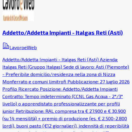
Addetto/Addetta Impianti - Italgas Reti (Asti)
LavoroeWeb
Addetto/Addetta Impianti - Italgas Reti (Asti) Azienda:
Italgas Reti (Gruppo Italgas) Sede di lavoro: Asti (Piemonte)
- Preferibile domicilio/residenza nella zona di Nizza
Monferrato e comuni limitrofi Pubblicazione: 27 luglio 2026
Profilo Ricercato Posizione: Addetto/Addetta Impianti
Contratto: Tempo indeterminato (CCNL Gas Acqua - 2°/3°
livello) o apprendistato professionalizzante per profili
junior Retribuzione: RAL compresa tra € 27.900 e € 30.900
(su 14 mensilità) + premio di produzione (es. € 2.500-2.800
lordi), buoni pasto (€12 giornalieri), indennità di reperibilità