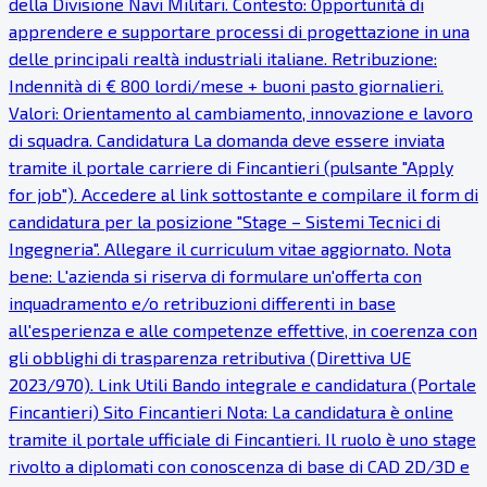
della Divisione Navi Militari. Contesto: Opportunità di
apprendere e supportare processi di progettazione in una
delle principali realtà industriali italiane. Retribuzione:
Indennità di € 800 lordi/mese + buoni pasto giornalieri.
Valori: Orientamento al cambiamento, innovazione e lavoro
di squadra. Candidatura La domanda deve essere inviata
tramite il portale carriere di Fincantieri (pulsante "Apply
for job"). Accedere al link sottostante e compilare il form di
candidatura per la posizione "Stage – Sistemi Tecnici di
Ingegneria". Allegare il curriculum vitae aggiornato. Nota
bene: L'azienda si riserva di formulare un'offerta con
inquadramento e/o retribuzioni differenti in base
all'esperienza e alle competenze effettive, in coerenza con
gli obblighi di trasparenza retributiva (Direttiva UE
2023/970). Link Utili Bando integrale e candidatura (Portale
Fincantieri) Sito Fincantieri Nota: La candidatura è online
tramite il portale ufficiale di Fincantieri. Il ruolo è uno stage
rivolto a diplomati con conoscenza di base di CAD 2D/3D e