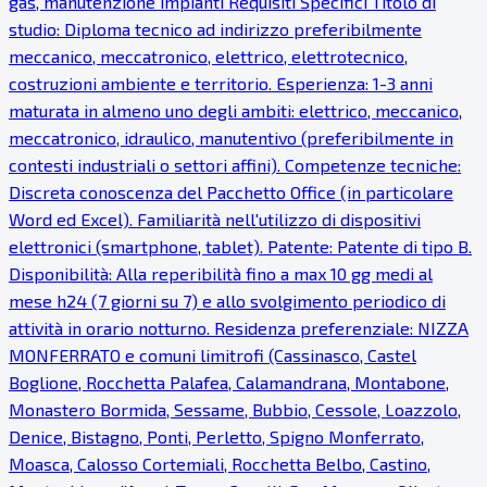
gas, manutenzione impianti Requisiti Specifici Titolo di
studio: Diploma tecnico ad indirizzo preferibilmente
meccanico, meccatronico, elettrico, elettrotecnico,
costruzioni ambiente e territorio. Esperienza: 1-3 anni
maturata in almeno uno degli ambiti: elettrico, meccanico,
meccatronico, idraulico, manutentivo (preferibilmente in
contesti industriali o settori affini). Competenze tecniche:
Discreta conoscenza del Pacchetto Office (in particolare
Word ed Excel). Familiarità nell'utilizzo di dispositivi
elettronici (smartphone, tablet). Patente: Patente di tipo B.
Disponibilità: Alla reperibilità fino a max 10 gg medi al
mese h24 (7 giorni su 7) e allo svolgimento periodico di
attività in orario notturno. Residenza preferenziale: NIZZA
MONFERRATO e comuni limitrofi (Cassinasco, Castel
Boglione, Rocchetta Palafea, Calamandrana, Montabone,
Monastero Bormida, Sessame, Bubbio, Cessole, Loazzolo,
Denice, Bistagno, Ponti, Perletto, Spigno Monferrato,
Moasca, Calosso Cortemiali, Rocchetta Belbo, Castino,