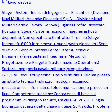
LavoroeWeb
Stage - Sistemi Tecnici di Ingegneria - Fincantieri (Divisione
Navi Militari) Azienda: Fincantieri S.p.A. - Divisione Navi
Militari Sede di lavoro: Genova (Liguria) Profilo Ricercato
Posizione: Stage - Sistemi Tecnici di Ingegneria Posti
disponibili: Non specificato Contratto: Tirocinio (stage)
Indennità: € 800 lordi/mese + buoni pasto giornalieri Sede
di lavoro: Genova, presso l'ente Sistemi Tecnici di
Ingegneria (area Sistemi Ingegneria, Metodi di
Progettazione e Progetti Trasformazione Operations)
Settore: Ingegneria navale militare, progettazione
CAD/CAE Requisiti Specifici Titolo di studio: Diploma presso
un istituto tecnico (indirizzo: nautico, meccanico,
meccatronico, informatico, telecomunicazioni) o presso un
liceo. Competenze tecniche: Conoscenza di base sui
programmi di disegno tecnico, tra cui CAD 2D/3D. Lingua:
Buona conoscenza della lingua inglese. Soft skills: Problem