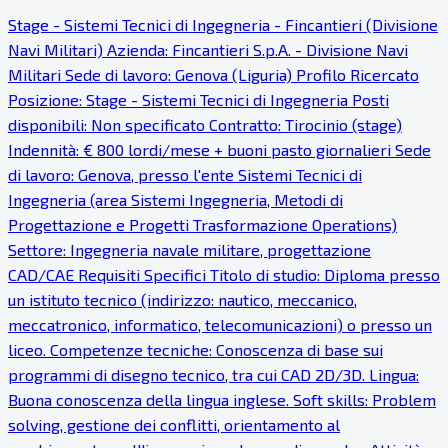
Stage - Sistemi Tecnici di Ingegneria - Fincantieri (Divisione
Navi Militari) Azienda: Fincantieri S.p.A. - Divisione Navi
Militari Sede di lavoro: Genova (Liguria) Profilo Ricercato
Posizione: Stage - Sistemi Tecnici di Ingegneria Posti
disponibili: Non specificato Contratto: Tirocinio (stage)
Indennità: € 800 lordi/mese + buoni pasto giornalieri Sede
di lavoro: Genova, presso l'ente Sistemi Tecnici di
Ingegneria (area Sistemi Ingegneria, Metodi di
Progettazione e Progetti Trasformazione Operations)
Settore: Ingegneria navale militare, progettazione
CAD/CAE Requisiti Specifici Titolo di studio: Diploma presso
un istituto tecnico (indirizzo: nautico, meccanico,
meccatronico, informatico, telecomunicazioni) o presso un
liceo. Competenze tecniche: Conoscenza di base sui
programmi di disegno tecnico, tra cui CAD 2D/3D. Lingua:
Buona conoscenza della lingua inglese. Soft skills: Problem
solving, gestione dei conflitti, orientamento al