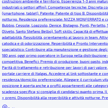
costruzioni ambiente e territorio. Esperienza: 1-3 anni matur
industriali o settori affini). Competenze tecniche: Discreta co
(smartphone, tablet). Patente: Patente di tipo B. Disponibilità
notturno. Residenza preferenziale: NIZZA MONFERRATO e com
Bubbio, Cessole, Loazzolo, Denice, Bistagno, Ponti, Perletto
Oliveto, Santo Stefano Belbo). Soft skills: Capacità di effettua
adattabilità, flessibilità, orientamento al lavoro in team. Atti
catodica e di odorizzazione. Reperibilità e Pronto Intervento.
specialistico: Contribuire alla manutenzione e gestione degli
180 anni, oggi primo operatore in Europa nella distribuzione 
competitiva. Benefici: Premio di produzione, buoni pasto, inde
Parità di trattamento e retribuzione per lavori di pari valor
portale carriere di Italgas. Accedere al link sottostante e com
residenza/domicilio preferenziale. Allegare il curriculum vi
posizione è aperta anche a profili appartenenti alle categorie
scadenza specifica; si consiglia di candidarsi quanto prima. 
+ premi. Disponibilità alla reperibilità e attività notturne. 