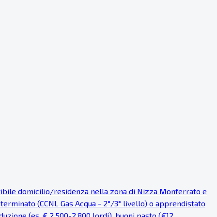
eribile domicilio/residenza nella zona di Nizza Monferrato e
eterminato (CCNL Gas Acqua - 2°/3° livello) o apprendistato
uzione (es. € 2.500-2.800 lordi), buoni pasto (€12