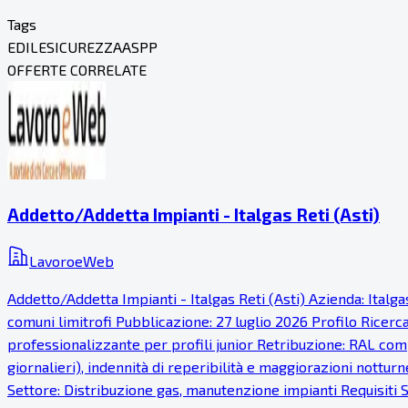
Tags
EDILE
SICUREZZA
ASPP
OFFERTE CORRELATE
Addetto/Addetta Impianti - Italgas Reti (Asti)
LavoroeWeb
Addetto/Addetta Impianti - Italgas Reti (Asti) Azienda: Italg
comuni limitrofi Pubblicazione: 27 luglio 2026 Profilo Ricer
professionalizzante per profili junior Retribuzione: RAL comp
giornalieri), indennità di reperibilità e maggiorazioni notturn
Settore: Distribuzione gas, manutenzione impianti Requisiti S