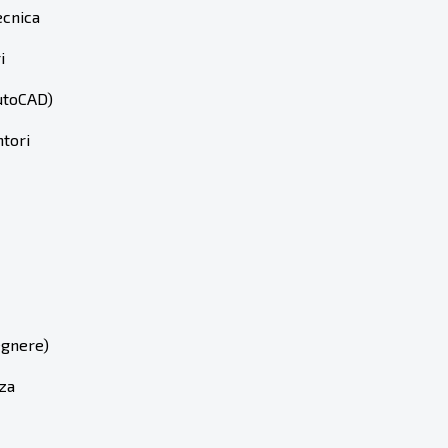
cnica
i
toCAD)
tori
gnere)
za