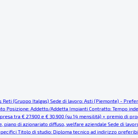
as Reti (Gruppo Italgas) Sede di lavoro: Asti (Piemonte) - Pref
cato Posizione: Addetto/Addetta Impianti Contratto: Tempo ind
resa tra € 27.900 e € 30.900 (su 14 mensilità) + premio di prod
e, piano di azionariato diffuso, welfare aziendale Sede di lavor
pecifici Titolo di studio: Diploma tecnico ad indirizzo preferi