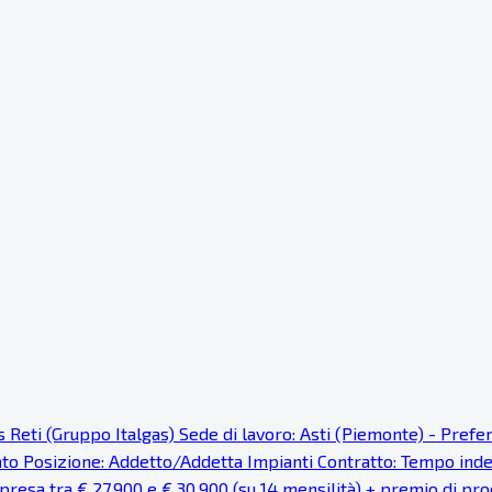
as Reti (Gruppo Italgas) Sede di lavoro: Asti (Piemonte) - Pref
cato Posizione: Addetto/Addetta Impianti Contratto: Tempo ind
resa tra € 27.900 e € 30.900 (su 14 mensilità) + premio di prod