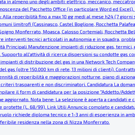
ata in almeno uno degli ambiti: elettrico, meccanico, meccatron
noscenza del Pacchetto Office (in particolare Word ed Excel). Fa
: Alla reperibilità fino a max 10 gg medi al mese h24 (7 giorni s
uni limitrofi (Cassinasco, Castel Boglione, Rocchetta Palaf
, Spigno Monferrato, Moasca, Calosso Cortemiali, Rocchetta Bel
re interventi tecnici articolati in autonomia e in squadra, probl
vità Principali Manutenzione impianti di riduzione gas, termici, e
 Supporto all'attività di ricerca dispersioni su condotte gas c
 impianti di distribuzione del gas in una Network Tech Company
del gas (oltre 150.000 km di rete, 13 milioni di clienti). Cont
nnità di reperibilità e maggiorazioni notturne, piano di azionar
e, criteri trasparenti e non discriminatori. Candidatura La dom
pilare il form di candidatura per la posizione "Addetto/Addetta 
tae aggiornato. Nota bene: La selezione è aperta a candidati e
 protette (L. 68/99). Link Utili Annuncio completo e candidatur
Il ruolo richiede diploma tecnico e 1-3 anni di esperienza in a
Preferibile residenza nella zona di Nizza Monferrato.