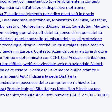
ico, idraulico, manutentivo (preferibilmente in contesti
miliarità nell'utilizzo di dispositivi elettronici
u 7) e allo svolgimento periodico di attività in orario
ea, Calamandrana, Montabone, Monastero Bormida, Sessame,
bo, Castino, Montechiaro d'Acqui, Terzo, Canelli, San Marzano
em solving operativo, affidabilità, senso di responsabilità,
lettrici, di telecontrollo, di misura del gas, di protezione
on tecnologia Picarro. Perché Unirsi a Italgas Ruolo tecnico
 leader in Europa. Contesto: Azienda con una storia di oltre
ratto: Tempo indeterminato con CCNL Gas Acqua e retribuzione
iato diffuso, welfare aziendale, veicolo aziendale. Valori:
anda deve essere inviata esclusivamente online tramite il
Impianti Asti". Indicare la sede (Asti) e la
 candidate in possesso delle competenze richieste. La
a (Portale Italgas) Sito Italgas Nota: Non è indicata una
mbito tecnico/manutentivo. Retribuzione RAL € 27.900 - 30.900