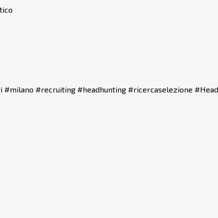
ico
ri #milano #recruiting #headhunting #ricercaselezione #Hea