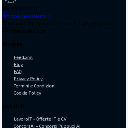
ABC SALENTO S.R.L.
https://abcsalento.it
Galatina(LE), Vico del carmine 19 - CAP 73013, Italia
info@abcsalento.it
Risorse
Feed.xml
Blog
FAQ
Privacy Policy
Termini e Condizioni
Cookie Policy
Link Utili
LavoroIT - Offerte IT e CV
ConcorsAI - Concorsi Pubblici AI