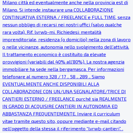
Milano città ed eventualmente anche nella provincia est di
Milano. Si intende instaurare una COLLABORAZIONE
CONTINUATIVA ESTERNA / FREELANCE e FULL TIME, senza
nessun obbligo di recarsi nei nostri uffici (salvo qualche
rara volta). Rif. lvrwb-mi. Richiedesi: mentalità
imprenditoriale, residenza (o domicilio) nella zona di lavoro
o nelle vicinanze, autonomia nello svolgimento dell’attività.
Il trattamento economico è costituito da elevate
provvigioni (variabili dal 40% all’80%). La nostra agenzia
immobiliare ha sede nella bergamasca. Per informazioni
telefonare al numero 328 / 17 .. 58 .. 289 .. Siamo
EVENTUALMENTE ANCHE DISPONIBILI ALLA
COLLABORAZIONE CON UN/UNA SEGNALATORE/TRICE DI
CANTIERI ESTERNO / FREELANCE purché sia REALMENTE
IN GRADO DI ACQUISIRE CANTIERI IN AUTONOMIA ED
ABBASTANZA FREQUENTEMENTE. Inviare il curriculum
vitae tramite questo sito, oppure mediante e-mail citando
nell’oggetto della stessa il riferimento “lvrwb-cantieri”. .