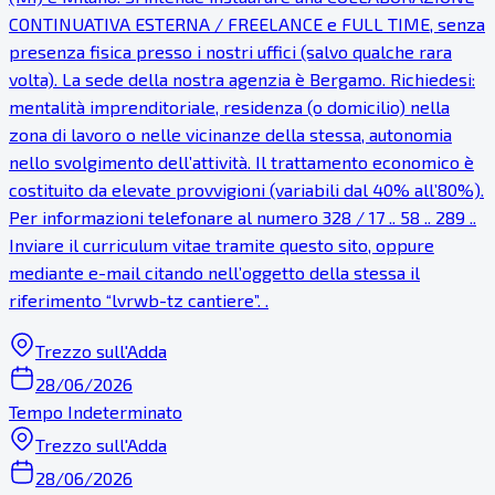
CONTINUATIVA ESTERNA / FREELANCE e FULL TIME, senza
presenza fisica presso i nostri uffici (salvo qualche rara
volta). La sede della nostra agenzia è Bergamo. Richiedesi:
mentalità imprenditoriale, residenza (o domicilio) nella
zona di lavoro o nelle vicinanze della stessa, autonomia
nello svolgimento dell’attività. Il trattamento economico è
costituito da elevate provvigioni (variabili dal 40% all’80%).
Per informazioni telefonare al numero 328 / 17 .. 58 .. 289 ..
Inviare il curriculum vitae tramite questo sito, oppure
mediante e-mail citando nell’oggetto della stessa il
riferimento “lvrwb-tz cantiere”. .
Trezzo sull'Adda
28/06/2026
Tempo Indeterminato
Trezzo sull'Adda
28/06/2026