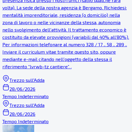
presenza fisica presso i nostri uffici (salvo qualche rara
volta). La sede della nostra agenzia è Bergamo. Richiedesi:
mentalità imprenditoriale, residenza (o domicilio) nella
zona di lavoro o nelle vicinanze della stessa, autonomia
nello svolgimento dell’attività. Il trattamento economico è
costituito da elevate provvigioni (variabili dal 40% all’80%).
Per informazioni telefonare al numero 328 / 17 .. 58 .. 289 ..
Inviare il curriculum vitae tramite questo sito, oppure
mediante e-mail citando nell’oggetto della stessa il
riferimento “lvrwb-tz cantiere”. .
Trezzo sull'Adda
28/06/2026
Tempo Indeterminato
Trezzo sull'Adda
28/06/2026
Tempo Indeterminato