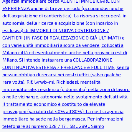
Agenzia immobiliare cerca AGENTE IMMOBILIARE CON
ESPERIENZA anche di breve periodo (occupandosi anche
dell’acquisizione di cantieristica). La risorsa si occuperà, in
autonomia, della ricerca e acquisizione (con incarico in
esclusiva) di IMMOBILI DI NUOVA COSTRUZIONE /
CANTIERI (IN FASE DI REALIZZAZIONE O GIÀ ULTIMATI) e
con varie unità immobiliari ancora da vendere, collocati a
Milano città ed eventualmente anche nella provincia est di
Milano. Si intende instaurare una COLLABORAZIONE
CONTINUATIVA ESTERNA / FREELANCE e FULL TIME, senza
nessun obbligo di recarsi nei nostri uffici (salvo qualche
rara volta). Rif. lvrwb-mi. Richiedesi: mentalità
imprenditoriale, residenza (o domicilio) nella zona di lavoro
o nelle vicinanze, autonomia nello svolgimento dell’attività.
Il trattamento economico è costituito da elevate
provvigioni (variabili dal 40% all’80%). La nostra agenzia
immobiliare ha sede nella bergamasca. Per informazioni
telefonare al numero 328 / 17 .. 58 .. 289 .. Siamo