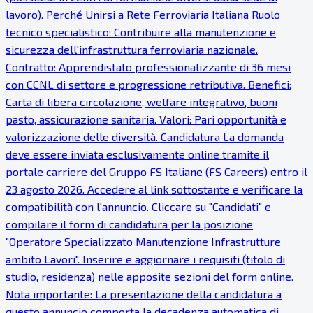
lavoro). Perché Unirsi a Rete Ferroviaria Italiana Ruolo
tecnico specialistico: Contribuire alla manutenzione e
sicurezza dell'infrastruttura ferroviaria nazionale.
Contratto: Apprendistato professionalizzante di 36 mesi
con CCNL di settore e progressione retributiva. Benefici:
Carta di libera circolazione, welfare integrativo, buoni
pasto, assicurazione sanitaria. Valori: Pari opportunità e
valorizzazione delle diversità. Candidatura La domanda
deve essere inviata esclusivamente online tramite il
portale carriere del Gruppo FS Italiane (FS Careers) entro il
23 agosto 2026. Accedere al link sottostante e verificare la
compatibilità con l'annuncio. Cliccare su "Candidati" e
compilare il form di candidatura per la posizione
"Operatore Specializzato Manutenzione Infrastrutture
ambito Lavori". Inserire e aggiornare i requisiti (titolo di
studio, residenza) nelle apposite sezioni del form online.
Nota importante: La presentazione della candidatura a
questo annuncio comporta la decadenza automatica di