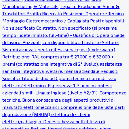
Manufacturing & Materials, reparto Produzione Sonar &
Trasduttori Profilo Ricercato Posizione: Operatore Tecnico
Montaggio Elettromeccanico / Cablagista Posti disponibili:
Non specificato Contratto: Non specificato (si presume
tempo indeterminato, full-time) - Qualifica di Operaio Sede
di lavoro: Pozzuoli, con disponibilità a trasferte Settore:
Sistemi avanzati per la difesa subacquea (underwater)
Retribuzione: RAL compresa tra € 27.000 e € 32.000 +
premi (contrattazione integrativa di 2° livello), assistenza
sanitaria integrativa, welfare, mensa aziendale Requisiti
Specifici Titolo di studio: Diploma tecnico con indirizzo
elettrico/elettronico. Esperienza: 1-3 anni in contesti
aziendali simili. Lingua: Inglese (livello A2/B1). Competenze
tecniche: Buona conoscenza degli aspetti produttivi di
manufatti elettromeccanici. Comprensione delle liste parti
di produzione (MBOM) e lettura di schemi
elettrici/cablaggio. Dimestichezza nell'utilizzo di
strumenti: calibri, multimetri/tester, saldatori, pinze