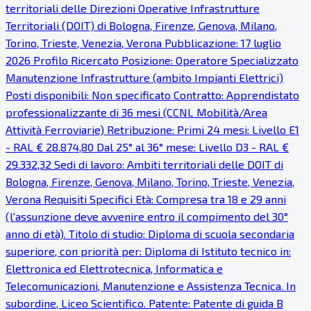
territoriali delle Direzioni Operative Infrastrutture
Territoriali (DOIT) di Bologna, Firenze, Genova, Milano,
Torino, Trieste, Venezia, Verona Pubblicazione: 17 luglio
2026 Profilo Ricercato Posizione: Operatore Specializzato
Manutenzione Infrastrutture (ambito Impianti Elettrici)
Posti disponibili: Non specificato Contratto: Apprendistato
professionalizzante di 36 mesi (CCNL Mobilità/Area
Attività Ferroviarie) Retribuzione: Primi 24 mesi: Livello E1
- RAL € 28.874,80 Dal 25° al 36° mese: Livello D3 - RAL €
29.332,32 Sedi di lavoro: Ambiti territoriali delle DOIT di
Bologna, Firenze, Genova, Milano, Torino, Trieste, Venezia,
Verona Requisiti Specifici Età: Compresa tra 18 e 29 anni
(l'assunzione deve avvenire entro il compimento del 30°
anno di età). Titolo di studio: Diploma di scuola secondaria
superiore, con priorità per: Diploma di Istituto tecnico in:
Elettronica ed Elettrotecnica, Informatica e
Telecomunicazioni, Manutenzione e Assistenza Tecnica. In
subordine, Liceo Scientifico. Patente: Patente di guida B