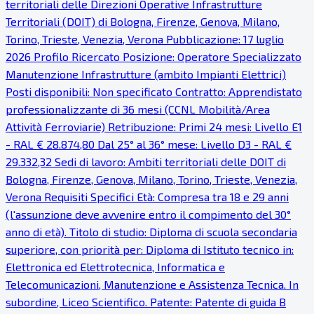
territoriali delle Direzioni Operative Infrastrutture
Territoriali (DOIT) di Bologna, Firenze, Genova, Milano,
Torino, Trieste, Venezia, Verona Pubblicazione: 17 luglio
2026 Profilo Ricercato Posizione: Operatore Specializzato
Manutenzione Infrastrutture (ambito Impianti Elettrici)
Posti disponibili: Non specificato Contratto: Apprendistato
professionalizzante di 36 mesi (CCNL Mobilità/Area
Attività Ferroviarie) Retribuzione: Primi 24 mesi: Livello E1
- RAL € 28.874,80 Dal 25° al 36° mese: Livello D3 - RAL €
29.332,32 Sedi di lavoro: Ambiti territoriali delle DOIT di
Bologna, Firenze, Genova, Milano, Torino, Trieste, Venezia,
Verona Requisiti Specifici Età: Compresa tra 18 e 29 anni
(l'assunzione deve avvenire entro il compimento del 30°
anno di età). Titolo di studio: Diploma di scuola secondaria
superiore, con priorità per: Diploma di Istituto tecnico in:
Elettronica ed Elettrotecnica, Informatica e
Telecomunicazioni, Manutenzione e Assistenza Tecnica. In
subordine, Liceo Scientifico. Patente: Patente di guida B