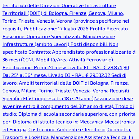
territoriali delle Direzioni Operative Infrastrutture
Territoriali (DOIT) di Bologna, Firenze, Genova, Milano,
Torino, Trieste, Venezia, Verona (province specificate nei
requisiti) Pubblicazione: 17 luglio 2026 Profilo Ricercato
Posizione: Operatore Specializzato Manutenzione
Infrastrutture (ambito Lavori) Posti disponibili: Non
specificato Contratto: Apprendistato professionalizzante di
36 mesi (CCNL Mobilità/Area Attività Ferroviarie)
Retribuzione: Primi 24 mesi: Livello E1 - RAL € 28.874,80
Dal 25° al 36° mese: Livello D3 - RAL € 29.332,32 Sedi di
lavoro: Ambiti territoriali delle DOIT di Bologna, Firenze,
Genova, Milano, Torino, Trieste, Venezia, Verona Requisiti
Specifici Età: Compresa tra 18 e 29 anni (l'assunzione deve
avvenire entro il compimento del 30° anno di età). Titolo di
studio: Diploma di scuola secondaria superiore, con priorità
per: Diploma di Istituto tecnico in: Meccanica Meccatronica
ed Energia, Costruzione Ambiente e Territorio, Geometra,
Trasporti e Logistica, Manutenzione Assistenza Tecnica. In