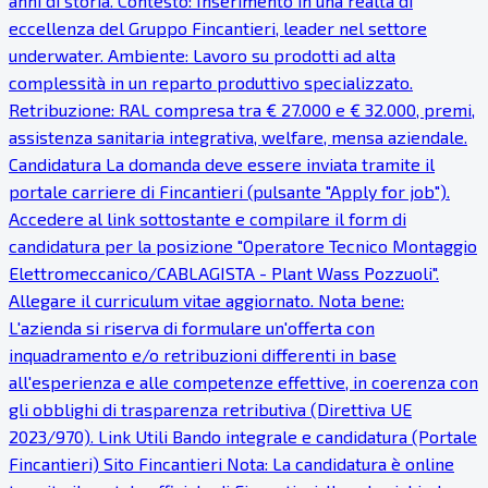
anni di storia. Contesto: Inserimento in una realtà di
eccellenza del Gruppo Fincantieri, leader nel settore
underwater. Ambiente: Lavoro su prodotti ad alta
complessità in un reparto produttivo specializzato.
Retribuzione: RAL compresa tra € 27.000 e € 32.000, premi,
assistenza sanitaria integrativa, welfare, mensa aziendale.
Candidatura La domanda deve essere inviata tramite il
portale carriere di Fincantieri (pulsante "Apply for job").
Accedere al link sottostante e compilare il form di
candidatura per la posizione "Operatore Tecnico Montaggio
Elettromeccanico/CABLAGISTA - Plant Wass Pozzuoli".
Allegare il curriculum vitae aggiornato. Nota bene:
L'azienda si riserva di formulare un'offerta con
inquadramento e/o retribuzioni differenti in base
all'esperienza e alle competenze effettive, in coerenza con
gli obblighi di trasparenza retributiva (Direttiva UE
2023/970). Link Utili Bando integrale e candidatura (Portale
Fincantieri) Sito Fincantieri Nota: La candidatura è online