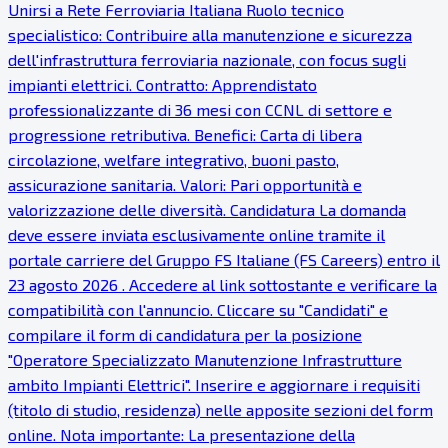
Unirsi a Rete Ferroviaria Italiana Ruolo tecnico
specialistico: Contribuire alla manutenzione e sicurezza
dell'infrastruttura ferroviaria nazionale, con focus sugli
impianti elettrici. Contratto: Apprendistato
professionalizzante di 36 mesi con CCNL di settore e
progressione retributiva. Benefici: Carta di libera
circolazione, welfare integrativo, buoni pasto,
assicurazione sanitaria. Valori: Pari opportunità e
valorizzazione delle diversità. Candidatura La domanda
deve essere inviata esclusivamente online tramite il
portale carriere del Gruppo FS Italiane (FS Careers) entro il
23 agosto 2026 . Accedere al link sottostante e verificare la
compatibilità con l'annuncio. Cliccare su "Candidati" e
compilare il form di candidatura per la posizione
"Operatore Specializzato Manutenzione Infrastrutture
ambito Impianti Elettrici". Inserire e aggiornare i requisiti
(titolo di studio, residenza) nelle apposite sezioni del form
online. Nota importante: La presentazione della