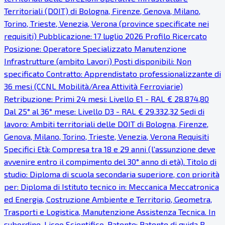
Territoriali (DOIT) di Bologna, Firenze, Genova, Milano,
Torino, Trieste, Venezia, Verona (province specificate nei
requisiti) Pubblicazione: 17 luglio 2026 Profilo Ricercato
Posizione: Operatore Specializzato Manutenzione
Infrastrutture (ambito Lavori) Posti disponibili: Non
specificato Contratto: Apprendistato professionalizzante di
36 mesi (CCNL Mobilità/Area Attività Ferroviarie)
Retribuzione: Primi 24 mesi: Livello E1 - RAL € 28.874,80
Dal 25° al 36° mese: Livello D3 - RAL € 29.332,32 Sedi di
lavoro: Ambiti territoriali delle DOIT di Bologna, Firenze,
Genova, Milano, Torino, Trieste, Venezia, Verona Requisiti
Specifici Età: Compresa tra 18 e 29 anni (l'assunzione deve
avvenire entro il compimento del 30° anno di età). Titolo di
studio: Diploma di scuola secondaria superiore, con priorità
per: Diploma di Istituto tecnico in: Meccanica Meccatronica
ed Energia, Costruzione Ambiente e Territorio, Geometra,
Trasporti e Logistica, Manutenzione Assistenza Tecnica. In
subordine, Liceo Scientifico. Patente: Patente di guida B