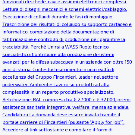
funzionali di schede, cavi e assiemi elettronici complessi.
Lettura di disegni meccanici e schemi elettrici/cablaggio.
Esecuzione di collaudi durante le fasi di montaggio.
Trascrizione dei risultati di collaudo su supporto cartaceo e
informatico, compilazione della documentazione di
fabbricazione e controllo di produzione per garantire la
tracciabilità. Perché Unirsi a WASS Ruolo tecnico
specialistico: Contribuire alla produzione di sistemi
avanzati per la difesa subacquea in un'azienda con oltre 150
anni di storia. Contesto: Inserimento in una realtà di
eccellenza del Gruppo Fincantieri, leader nel settore
underwater. Ambiente: Lavoro su prodotti ad alta
complessità in un reparto produttivo specializzato.
Retribuzione: RAL compresa tra € 27.000 e € 32.000, premi,
assistenza sanitaria integrativa, welfare, mensa aziendale.
Candidatura La domanda deve essere inviata tramite il
portale carriere di Fincantieri (pulsante "Apply for job").
Accedere al link sottostante e compilare il form di