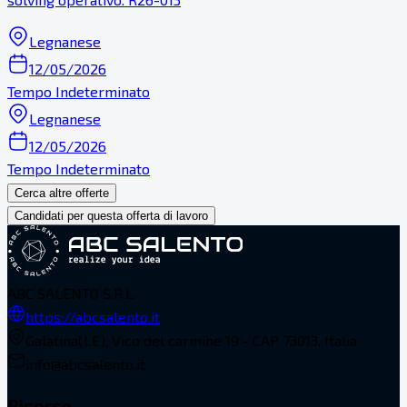
Legnanese
12/05/2026
Tempo Indeterminato
Legnanese
12/05/2026
Tempo Indeterminato
Cerca altre offerte
Candidati per questa offerta di lavoro
ABC SALENTO S.R.L.
https://abcsalento.it
Galatina(LE), Vico del carmine 19 - CAP 73013, Italia
info@abcsalento.it
Risorse