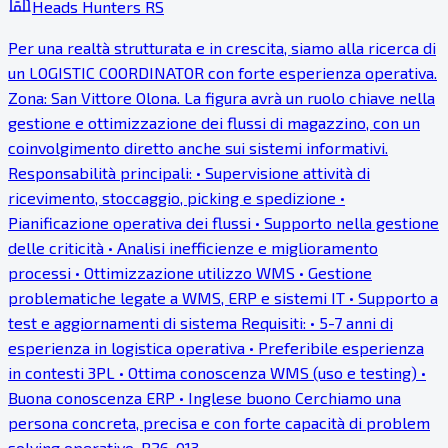
Heads Hunters RS
Per una realtà strutturata e in crescita, siamo alla ricerca di
un LOGISTIC COORDINATOR con forte esperienza operativa.
Zona: San Vittore Olona. La figura avrà un ruolo chiave nella
gestione e ottimizzazione dei flussi di magazzino, con un
coinvolgimento diretto anche sui sistemi informativi.
Responsabilità principali: • Supervisione attività di
ricevimento, stoccaggio, picking e spedizione •
Pianificazione operativa dei flussi • Supporto nella gestione
delle criticità • Analisi inefficienze e miglioramento
processi • Ottimizzazione utilizzo WMS • Gestione
problematiche legate a WMS, ERP e sistemi IT • Supporto a
test e aggiornamenti di sistema Requisiti: • 5-7 anni di
esperienza in logistica operativa • Preferibile esperienza
in contesti 3PL • Ottima conoscenza WMS (uso e testing) •
Buona conoscenza ERP • Inglese buono Cerchiamo una
persona concreta, precisa e con forte capacità di problem
solving operativo. R26-013