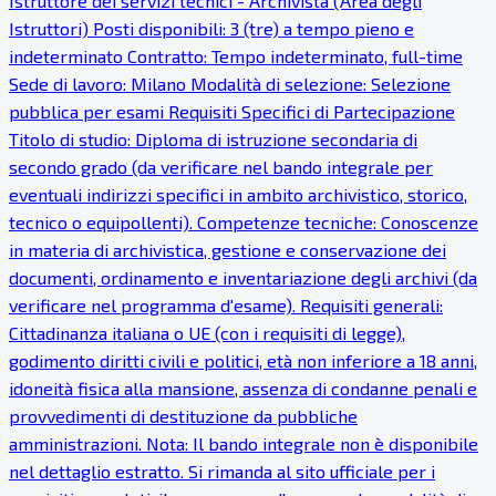
Istruttore dei servizi tecnici - Archivista (Area degli
Istruttori) Posti disponibili: 3 (tre) a tempo pieno e
indeterminato Contratto: Tempo indeterminato, full-time
Sede di lavoro: Milano Modalità di selezione: Selezione
pubblica per esami Requisiti Specifici di Partecipazione
Titolo di studio: Diploma di istruzione secondaria di
secondo grado (da verificare nel bando integrale per
eventuali indirizzi specifici in ambito archivistico, storico,
tecnico o equipollenti). Competenze tecniche: Conoscenze
in materia di archivistica, gestione e conservazione dei
documenti, ordinamento e inventariazione degli archivi (da
verificare nel programma d'esame). Requisiti generali:
Cittadinanza italiana o UE (con i requisiti di legge),
godimento diritti civili e politici, età non inferiore a 18 anni,
idoneità fisica alla mansione, assenza di condanne penali e
provvedimenti di destituzione da pubbliche
amministrazioni. Nota: Il bando integrale non è disponibile
nel dettaglio estratto. Si rimanda al sito ufficiale per i