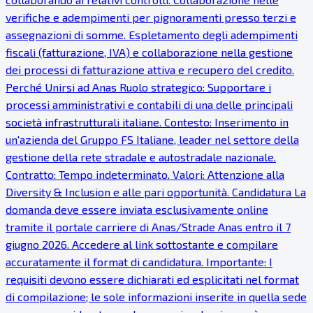
verifiche e adempimenti per pignoramenti presso terzi e
assegnazioni di somme. Espletamento degli adempimenti
fiscali (fatturazione, IVA) e collaborazione nella gestione
dei processi di fatturazione attiva e recupero del credito.
Perché Unirsi ad Anas Ruolo strategico: Supportare i
processi amministrativi e contabili di una delle principali
società infrastrutturali italiane. Contesto: Inserimento in
un'azienda del Gruppo FS Italiane, leader nel settore della
gestione della rete stradale e autostradale nazionale.
Contratto: Tempo indeterminato. Valori: Attenzione alla
Diversity & Inclusion e alle pari opportunità. Candidatura La
domanda deve essere inviata esclusivamente online
tramite il portale carriere di Anas/Strade Anas entro il 7
giugno 2026. Accedere al link sottostante e compilare
accuratamente il format di candidatura. Importante: I
requisiti devono essere dichiarati ed esplicitati nel format
di compilazione; le sole informazioni inserite in quella sede