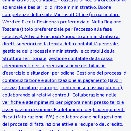
aziendale e basilari di diritto amministrativo. Buone
competenze della suite Microsoft Office (in particolare
Word ed Excel). Residenza preferenziale: Nella Regione
Toscana (titolo preferenziale per l'accesso alla fase
selettiva). Attività Principali Supporto amministrativo ai
diretti superiori nella tenuta della contabilità generale,
gestione dei processi amministrativi e contabili della
Struttura Territoriale, gestione contabile della cassa,
adempimenti per la predisposizione del bilancio
d'esercizio e situazioni periodiche. Gestione dei processi di
contabilizzazione e autorizzazione al pagamento (lavori,
servizi, forniture, espropri, contenzioso passivo, utenze),
collaborando ai relativi controlli. Collaborazione nelle
verifiche e adempimenti per pignoramenti presso terzi e
assegnazioni di somme. Espletamento degli adempimenti
fiscali (fatturazione, IVA) e collaborazione nella gestione
dei processi di fatturazione attiva e recupero del credito.