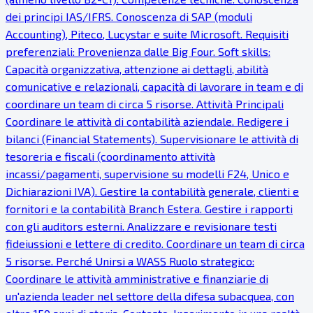
dei principi IAS/IFRS. Conoscenza di SAP (moduli
Accounting), Piteco, Lucystar e suite Microsoft. Requisiti
preferenziali: Provenienza dalle Big Four. Soft skills:
Capacità organizzativa, attenzione ai dettagli, abilità
comunicative e relazionali, capacità di lavorare in team e di
coordinare un team di circa 5 risorse. Attività Principali
Coordinare le attività di contabilità aziendale. Redigere i
bilanci (Financial Statements). Supervisionare le attività di
tesoreria e fiscali (coordinamento attività
incassi/pagamenti, supervisione su modelli F24, Unico e
Dichiarazioni IVA). Gestire la contabilità generale, clienti e
fornitori e la contabilità Branch Estera. Gestire i rapporti
con gli auditors esterni. Analizzare e revisionare testi
fideiussioni e lettere di credito. Coordinare un team di circa
5 risorse. Perché Unirsi a WASS Ruolo strategico:
Coordinare le attività amministrative e finanziarie di
un'azienda leader nel settore della difesa subacquea, con