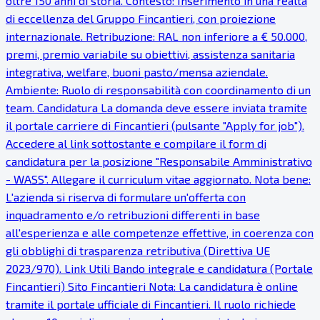
oltre 150 anni di storia. Contesto: Inserimento in una realtà
di eccellenza del Gruppo Fincantieri, con proiezione
internazionale. Retribuzione: RAL non inferiore a € 50.000,
premi, premio variabile su obiettivi, assistenza sanitaria
integrativa, welfare, buoni pasto/mensa aziendale.
Ambiente: Ruolo di responsabilità con coordinamento di un
team. Candidatura La domanda deve essere inviata tramite
il portale carriere di Fincantieri (pulsante "Apply for job").
Accedere al link sottostante e compilare il form di
candidatura per la posizione "Responsabile Amministrativo
- WASS". Allegare il curriculum vitae aggiornato. Nota bene:
L'azienda si riserva di formulare un'offerta con
inquadramento e/o retribuzioni differenti in base
all'esperienza e alle competenze effettive, in coerenza con
gli obblighi di trasparenza retributiva (Direttiva UE
2023/970). Link Utili Bando integrale e candidatura (Portale
Fincantieri) Sito Fincantieri Nota: La candidatura è online
tramite il portale ufficiale di Fincantieri. Il ruolo richiede