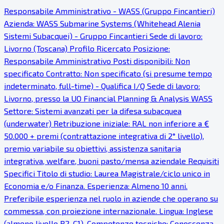
Responsabile Amministrativo - WASS (Gruppo Fincantieri)
Azienda: WASS Submarine Systems (Whitehead Alenia
Sistemi Subacquei) - Gruppo Fincantieri Sede di lavoro:
Livorno (Toscana) Profilo Ricercato Posizione:
Responsabile Amministrativo Posti disponibili: Non
specificato Contratto: Non specificato (si presume tempo
indeterminato, full-time) - Qualifica I/Q Sede di lavoro:
Livorno, presso la UO Financial Planning & Analysis WASS
Settore: Sistemi avanzati per la difesa subacquea
(underwater) Retribuzione iniziale: RAL non inferiore a €
50.000 + premi (contrattazione integrativa di 2° livello),
premio variabile su obiettivi, assistenza sanitaria
integrativa, welfare, buoni pasto/mensa aziendale Requisiti
Specifici Titolo di studio: Laurea Magistrale/ciclo unico in
Economia e/o Finanza. Esperienza: Almeno 10 anni.
Preferibile esperienza nel ruolo in aziende che operano su
commessa, con proiezione internazionale. Lingua: Inglese
(almeno livello B2-C1). Competenze tecniche: Conoscenza