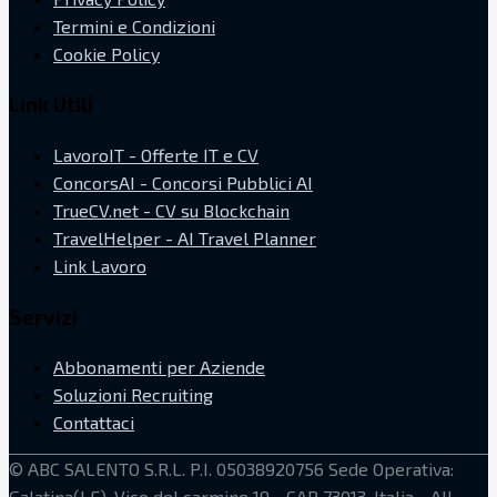
Termini e Condizioni
Cookie Policy
Link Utili
LavoroIT - Offerte IT e CV
ConcorsAI - Concorsi Pubblici AI
TrueCV.net - CV su Blockchain
TravelHelper - AI Travel Planner
Link Lavoro
Servizi
Abbonamenti per Aziende
Soluzioni Recruiting
Contattaci
©
ABC SALENTO S.R.L.
P.I. 05038920756
Sede Operativa:
Galatina(LE), Vico del carmine 19 - CAP 73013, Italia
- All