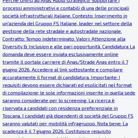
Perché Unirsi ad Anas Ruolo strategico: Supportare i
processi amministrativi e contabili di una delle principali
società infrastrutturali italiane. Contesto: Inserimento in
un'azienda del Gruppo FS Italiane, leader nel settore della
gestione della rete stradale e autostradale nazionale.
Contratto: Tempo indeterminato. Valori: Attenzione alla
Diversity & Inclusion e alle pari opportunità. Candidatura La
domanda deve essere inviata esclusivamente online
tramite il portale carriere di Anas/Strade Anas entro il 7
giugno 2026. Accedere al link sottostante e compilare
accuratamente il format di candidatura. Importante: I
requisiti devono essere dichiarati ed esplicitati nel format
di compilazione; le sole informazioni inserite in quella sede
saranno considerate per lo screening. La ricerca è
riservata a candidati con residenza preferenziale in
Toscana. I candidati già dipendenti di società del Gruppo FS
saranno valutati per mobilità infragruppo. Nota bene: La
scadenza è il 7 giugno 2026. Costituisce requisito