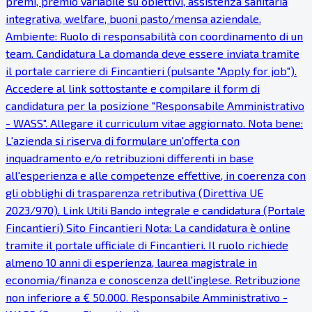
premi, premio variabile su obiettivi, assistenza sanitaria
integrativa, welfare, buoni pasto/mensa aziendale.
Ambiente: Ruolo di responsabilità con coordinamento di un
team. Candidatura La domanda deve essere inviata tramite
il portale carriere di Fincantieri (pulsante "Apply for job").
Accedere al link sottostante e compilare il form di
candidatura per la posizione "Responsabile Amministrativo
- WASS". Allegare il curriculum vitae aggiornato. Nota bene:
L'azienda si riserva di formulare un'offerta con
inquadramento e/o retribuzioni differenti in base
all'esperienza e alle competenze effettive, in coerenza con
gli obblighi di trasparenza retributiva (Direttiva UE
2023/970). Link Utili Bando integrale e candidatura (Portale
Fincantieri) Sito Fincantieri Nota: La candidatura è online
tramite il portale ufficiale di Fincantieri. Il ruolo richiede
almeno 10 anni di esperienza, laurea magistrale in
economia/finanza e conoscenza dell'inglese. Retribuzione
non inferiore a € 50.000. Responsabile Amministrativo -