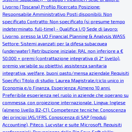
Livorno (Toscana) Profilo Ricercato Posizione:
Responsabile Amministrativo Posti disponibili: Non
specificato Contratto: Non specificato (si presume tempo
indeterminato, full-time) - Qualifica I/Q Sede di lavoro:
Livorno, presso la UO Financial Planning & Analysis WASS
Settore: Sistemi avanzati per la difesa subacquea
(underwater) Retribuzione iniziale: RAL non inferiore a €
50.000 + premi (contrattazione integrativa di 2° livello),
premio variabile su obiettivi, assistenza sanitaria
integrativa, welfare, buoni pasto/mensa aziendale Requisiti
Specifici Titolo di studio: Laurea Magistrale/ciclo unico in
Economia e/o Finanza. Esperienza: Almeno 10 anni.
Preferibile esperienza nel ruolo in aziende che operano su
commessa, con proiezione internazionale. Lingua: Inglese
(almeno livello B2-C1). Competenze tecniche: Conoscenza
dei principi IAS/IFRS. Conoscenza di SAP (moduli
Accounting), Piteco, Lucystar e suite Microsoft. Requisiti
preferenziali: Provenienza dalle Big Four. Soft skills: