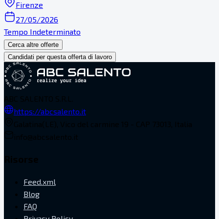
Firenze
27/05/2026
Tempo Indeterminato
Cerca altre offerte
Candidati per questa offerta di lavoro
ABC SALENTO S.R.L.
https://abcsalento.it
Galatina(LE), Vico del carmine 19 - CAP 73013, Italia
info@abcsalento.it
Risorse
Feed.xml
Blog
FAQ
Privacy Policy