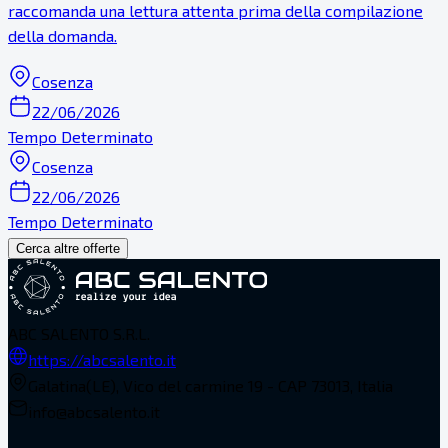
raccomanda una lettura attenta prima della compilazione
della domanda.
Cosenza
22/06/2026
Tempo Determinato
Cosenza
22/06/2026
Tempo Determinato
Cerca altre offerte
ABC SALENTO S.R.L.
https://abcsalento.it
Galatina(LE), Vico del carmine 19 - CAP 73013, Italia
info@abcsalento.it