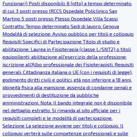
Funzionari) Posti disponibili: 8 (otto) a tempo determinato,
di cui: 3 posti presso IRCCS Ospedale Policlinico San
Martino 5 posti presso Plesso Ospedale Villa Scassi
Contratto: Tempo determinato Sedi di lavoro: Genova
Modalità di selezione: Avviso pubblico per titoli e colloquio
Requisiti Specifici di Partecipazione Titolo di studio e
abilitazione: Laurea in Fisioterapia (classe L/SNT2) o titoli
equipollenti; abilitazione all'esercizio della professione;
iscrizione all'Albo professionale dei Fisioterapisti. Requisiti
generali: Cittadinanza italiana o UE (con i requisiti di legge),
godimento diritti civili e politici, età non inferiore a 18 anni,
idoneità fisica alla mansione, assenza di condanne penali e
provvedimenti di destituzione da pubbliche
amministrazioni. Nota: Il bando integrale non è disponibile
nel dettaglio estratto. Si rimanda al sito ufficiale per i
requisiti completi e le modalità di partecipazione.
Selezione La selezione avviene per titoli e colloquio. Il
colloquio verterà sulle competenze professionali e sulle