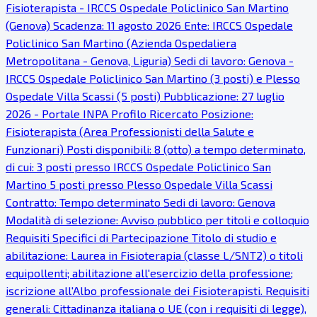
Fisioterapista - IRCCS Ospedale Policlinico San Martino
(Genova) Scadenza: 11 agosto 2026 Ente: IRCCS Ospedale
Policlinico San Martino (Azienda Ospedaliera
Metropolitana - Genova, Liguria) Sedi di lavoro: Genova -
IRCCS Ospedale Policlinico San Martino (3 posti) e Plesso
Ospedale Villa Scassi (5 posti) Pubblicazione: 27 luglio
2026 - Portale INPA Profilo Ricercato Posizione:
Fisioterapista (Area Professionisti della Salute e
Funzionari) Posti disponibili: 8 (otto) a tempo determinato,
di cui: 3 posti presso IRCCS Ospedale Policlinico San
Martino 5 posti presso Plesso Ospedale Villa Scassi
Contratto: Tempo determinato Sedi di lavoro: Genova
Modalità di selezione: Avviso pubblico per titoli e colloquio
Requisiti Specifici di Partecipazione Titolo di studio e
abilitazione: Laurea in Fisioterapia (classe L/SNT2) o titoli
equipollenti; abilitazione all'esercizio della professione;
iscrizione all'Albo professionale dei Fisioterapisti. Requisiti
generali: Cittadinanza italiana o UE (con i requisiti di legge),