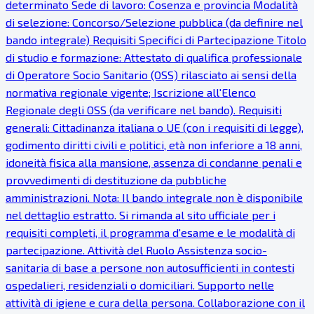
determinato Sede di lavoro: Cosenza e provincia Modalità
di selezione: Concorso/Selezione pubblica (da definire nel
bando integrale) Requisiti Specifici di Partecipazione Titolo
di studio e formazione: Attestato di qualifica professionale
di Operatore Socio Sanitario (OSS) rilasciato ai sensi della
normativa regionale vigente; Iscrizione all'Elenco
Regionale degli OSS (da verificare nel bando). Requisiti
generali: Cittadinanza italiana o UE (con i requisiti di legge),
godimento diritti civili e politici, età non inferiore a 18 anni,
idoneità fisica alla mansione, assenza di condanne penali e
provvedimenti di destituzione da pubbliche
amministrazioni. Nota: Il bando integrale non è disponibile
nel dettaglio estratto. Si rimanda al sito ufficiale per i
requisiti completi, il programma d'esame e le modalità di
partecipazione. Attività del Ruolo Assistenza socio-
sanitaria di base a persone non autosufficienti in contesti
ospedalieri, residenziali o domiciliari. Supporto nelle
attività di igiene e cura della persona. Collaborazione con il