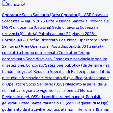
ConcorsAI
Operatore Socio Sanitario (Area Operatori) - ASP Cosenza
Scadenza: 4 luglio 2026 Ente: Azienda Sanitaria Provinciale
(ASP) di Cosenza (Calabria) Sede di lavoro: Cosenza e
provincia (Calabria) Pubblicazione: 22 giugno 2026 -
Portale INPA Profilo Ricercato Posizione: Operatore Socio
Sanitario (Area Operatori) Posti disponibili: 30 (trenta) -
contratti a tempo determinato Contratto: Tempo
determinato Sede di lavoro: Cosenza e provincia Modalità
di selezione: Concorso/Selezione pubblica (da definire nel
bando integrale) Requisiti Specifici di Partecipazione Titolo
di studio e formazione: Attestato di qualifica professionale
di Operatore Socio Sanitario (OSS) rilasciato ai sensi della
normativa regionale vigente; Iscrizione all'Elenco
Regionale degli OSS (da verificare nel bando). Requisiti
generali: Cittadinanza italiana o UE (con i requisiti di legge),
godimento diritti civili e politici, età non inferiore a 18 anni,