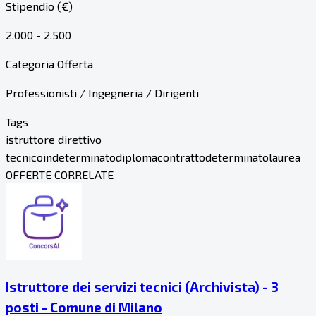
Stipendio (€)
2.000 - 2.500
Categoria Offerta
Professionisti / Ingegneria / Dirigenti
Tags
istruttore direttivo
tecnico
indeterminato
diploma
contratto
determinato
laurea
OFFERTE CORRELATE
Istruttore dei servizi tecnici (Archivista) - 3
posti - Comune di Milano