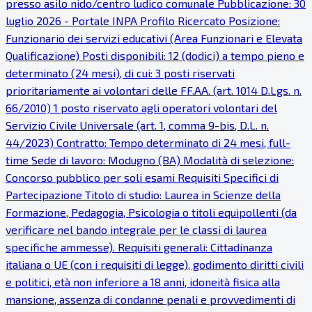
presso asilo nido/centro ludico comunale Pubblicazione: 30
luglio 2026 - Portale INPA Profilo Ricercato Posizione:
Funzionario dei servizi educativi (Area Funzionari e Elevata
Qualificazione) Posti disponibili: 12 (dodici) a tempo pieno e
determinato (24 mesi), di cui: 3 posti riservati
prioritariamente ai volontari delle FF.AA. (art. 1014 D.Lgs. n.
66/2010) 1 posto riservato agli operatori volontari del
Servizio Civile Universale (art. 1, comma 9-bis, D.L. n.
44/2023) Contratto: Tempo determinato di 24 mesi, full-
time Sede di lavoro: Modugno (BA) Modalità di selezione:
Concorso pubblico per soli esami Requisiti Specifici di
Partecipazione Titolo di studio: Laurea in Scienze della
Formazione, Pedagogia, Psicologia o titoli equipollenti (da
verificare nel bando integrale per le classi di laurea
specifiche ammesse). Requisiti generali: Cittadinanza
italiana o UE (con i requisiti di legge), godimento diritti civili
e politici, età non inferiore a 18 anni, idoneità fisica alla
mansione, assenza di condanne penali e provvedimenti di