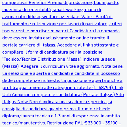
competitiva. Benefici: Premio di produzione, buoni pasto,
indennità di reperibilità, smart working, piano di
azionariato diffuso, welfare aziendale. Valori: Parità di
trattamento e retribuzione per lavori di pari valore, criteri
trasparenti e non discriminatori. Candidatura La domanda
deve essere inviata esclusivamente online tramite il
portale carriere di Italgas. Accedere al link sottostante e
compilare il form di candidatura per la posizione
"Tecnico/Tecnica Distribuzione Massa". Indicare la sede
(Massa). Allegare il curriculum vitae aggiornato. Nota bene:
La selezione è aperta a candidati e candidate in possesso
delle competenze richieste. La posizione è aperta anche a
profili appartenenti alle categorie protette (L. 68/99). Link
Utili Annuncio completo e candidatura (Portale Italgas) Sito
Italgas Nota: Non è indicata una scadenza specifica; si
consiglia di candidarsi quanto prima. Il ruolo richiede
diploma/laurea tecnica e 1-3 anni di esperienza in ambito
tecnico/manutentivo. Retribuzione RAL € 33.000 - 35.100 +