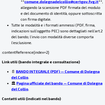
**
comune.dolegnadelcollio@certgov.fvg.it
**,
allegando la scansione PDF firmata del modulo
e del documento di identità, oppure sottoscritta
con firma digitale.
Tutte le modalità e i formati ammessi (PDF, firma,
indicazioni sull’oggetto PEC) sono dettagliati nell’art.2
del bando; l’invio con modalità diverse comporta
l’esclusione.
:contentReference{index=2}
Link utili (bando integrale e consultazione)
📄
BANDO INTEGRALE (PDF) — Comune di Dolegna
del Collio
.
🏛️
Pagina ufficiale del bando — Comune di Dolegna
del Collio
.
Contatti utili (indicati nel bando)