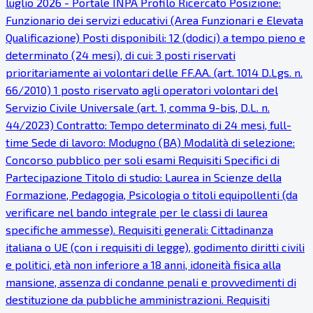
luglio 2026 - Portale INPA Profilo Ricercato Posizione:
Funzionario dei servizi educativi (Area Funzionari e Elevata
Qualificazione) Posti disponibili: 12 (dodici) a tempo pieno e
determinato (24 mesi), di cui: 3 posti riservati
prioritariamente ai volontari delle FF.AA. (art. 1014 D.Lgs. n.
66/2010) 1 posto riservato agli operatori volontari del
Servizio Civile Universale (art. 1, comma 9-bis, D.L. n.
44/2023) Contratto: Tempo determinato di 24 mesi, full-
time Sede di lavoro: Modugno (BA) Modalità di selezione:
Concorso pubblico per soli esami Requisiti Specifici di
Partecipazione Titolo di studio: Laurea in Scienze della
Formazione, Pedagogia, Psicologia o titoli equipollenti (da
verificare nel bando integrale per le classi di laurea
specifiche ammesse). Requisiti generali: Cittadinanza
italiana o UE (con i requisiti di legge), godimento diritti civili
e politici, età non inferiore a 18 anni, idoneità fisica alla
mansione, assenza di condanne penali e provvedimenti di
destituzione da pubbliche amministrazioni. Requisiti