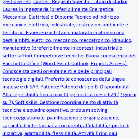
gestione reti, cantieri Requisiti Specifici Titolo di studio:
Laurea in Ingegneria (preferibilmente Energetica,
Meccanica, Elettrica) o Diploma Tecnico ad indirizzo
meccanico, elettrico, industriale, costruzioni ambiente e
territorio. Esperienza: 1-3 anni maturata in almeno uno
degli ambiti: elettrico, meccanico, meccatronico, idraulico,
manutentivo (preferibilmente in contesti industriali o
settori affini). Competenze tecniche: Buona conoscenza del
Pacchetto Office (Word, Excel, Outlook, Project, Access).
Conoscenza degli orientamenti e delle principali
tecnologie digitali. Preferibile conoscenza della lingua
inglese e di SAP. Patente: Patente di tipo B. Disponibilità:
Alla reperibilità fino a max 10 gg medi al mese h24 (7 giorni
su 7). Soft skills: Gestione/coordinamento di attività
tecniche e squadre operative, problem solving
tecnico/gestionale, pianificazione e organizzazione,
capacità di interfacciarsi con utenti, affidabilità, spirito di
iniziativa, adattabilità, flessibilità. Attività Principali