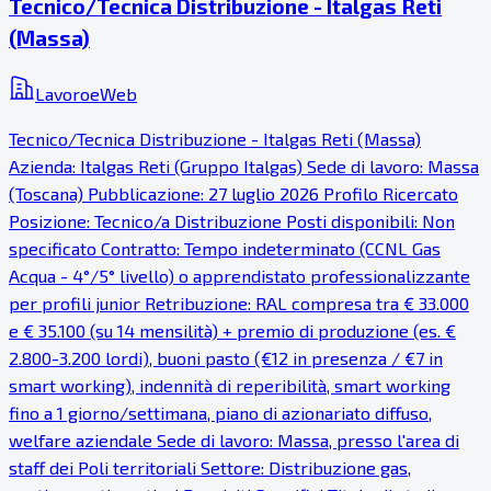
Tecnico/Tecnica Distribuzione - Italgas Reti
(Massa)
LavoroeWeb
Tecnico/Tecnica Distribuzione - Italgas Reti (Massa)
Azienda: Italgas Reti (Gruppo Italgas) Sede di lavoro: Massa
(Toscana) Pubblicazione: 27 luglio 2026 Profilo Ricercato
Posizione: Tecnico/a Distribuzione Posti disponibili: Non
specificato Contratto: Tempo indeterminato (CCNL Gas
Acqua - 4°/5° livello) o apprendistato professionalizzante
per profili junior Retribuzione: RAL compresa tra € 33.000
e € 35.100 (su 14 mensilità) + premio di produzione (es. €
2.800-3.200 lordi), buoni pasto (€12 in presenza / €7 in
smart working), indennità di reperibilità, smart working
fino a 1 giorno/settimana, piano di azionariato diffuso,
welfare aziendale Sede di lavoro: Massa, presso l'area di
staff dei Poli territoriali Settore: Distribuzione gas,