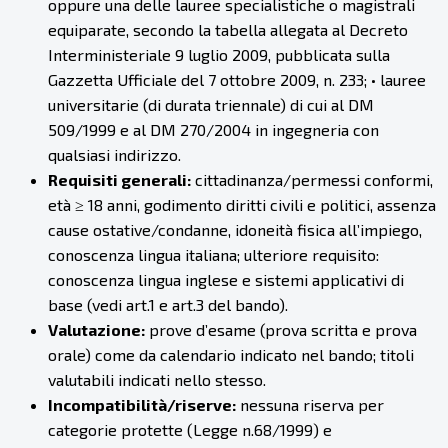
oppure una delle lauree specialistiche o magistrali
equiparate, secondo la tabella allegata al Decreto
Interministeriale 9 luglio 2009, pubblicata sulla
Gazzetta Ufficiale del 7 ottobre 2009, n. 233; • lauree
universitarie (di durata triennale) di cui al DM
509/1999 e al DM 270/2004 in ingegneria con
qualsiasi indirizzo.
Requisiti generali:
cittadinanza/permessi conformi,
età ≥ 18 anni, godimento diritti civili e politici, assenza
cause ostative/condanne, idoneità fisica all’impiego,
conoscenza lingua italiana; ulteriore requisito:
conoscenza lingua inglese e sistemi applicativi di
base (vedi art.1 e art.3 del bando).
Valutazione:
prove d’esame (prova scritta e prova
orale) come da calendario indicato nel bando; titoli
valutabili indicati nello stesso.
Incompatibilità/riserve:
nessuna riserva per
categorie protette (Legge n.68/1999) e