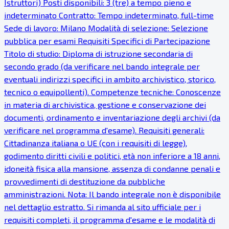
Istruttori) Posti disponibili: 3 (tre) a tempo pieno e
indeterminato Contratto: Tempo indeterminato, full-time
Sede di lavoro: Milano Modalità di selezione: Selezione
pubblica per esami Requisiti Specifici di Partecipazione
Titolo di studio: Diploma di istruzione secondaria di
secondo grado (da verificare nel bando integrale per
eventuali indirizzi specifici in ambito archivistico, storico,
tecnico o equipollenti). Competenze tecniche: Conoscenze
in materia di archivistica, gestione e conservazione dei
documenti, ordinamento e inventariazione degli archivi (da
verificare nel programma d'esame). Requisiti generali:
Cittadinanza italiana o UE (con i requisiti di legge),
godimento diritti civili e politici, età non inferiore a 18 anni,
idoneità fisica alla mansione, assenza di condanne penali e
provvedimenti di destituzione da pubbliche
amministrazioni. Nota: Il bando integrale non è disponibile
nel dettaglio estratto. Si rimanda al sito ufficiale per i
requisiti completi, il programma d'esame e le modalità di