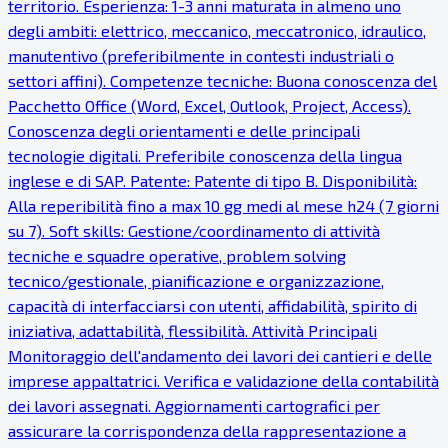
territorio. Esperienza: 1-3 anni maturata in almeno uno
degli ambiti: elettrico, meccanico, meccatronico, idraulico,
manutentivo (preferibilmente in contesti industriali o
settori affini). Competenze tecniche: Buona conoscenza del
Pacchetto Office (Word, Excel, Outlook, Project, Access).
Conoscenza degli orientamenti e delle principali
tecnologie digitali. Preferibile conoscenza della lingua
inglese e di SAP. Patente: Patente di tipo B. Disponibilità:
Alla reperibilità fino a max 10 gg medi al mese h24 (7 giorni
su 7). Soft skills: Gestione/coordinamento di attività
tecniche e squadre operative, problem solving
tecnico/gestionale, pianificazione e organizzazione,
capacità di interfacciarsi con utenti, affidabilità, spirito di
iniziativa, adattabilità, flessibilità. Attività Principali
Monitoraggio dell'andamento dei lavori dei cantieri e delle
imprese appaltatrici. Verifica e validazione della contabilità
dei lavori assegnati. Aggiornamenti cartografici per
assicurare la corrispondenza della rappresentazione a