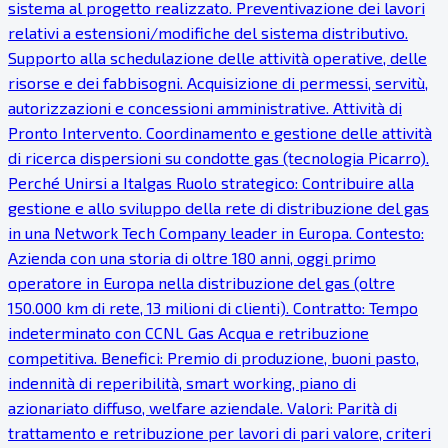
sistema al progetto realizzato. Preventivazione dei lavori
relativi a estensioni/modifiche del sistema distributivo.
Supporto alla schedulazione delle attività operative, delle
risorse e dei fabbisogni. Acquisizione di permessi, servitù,
autorizzazioni e concessioni amministrative. Attività di
Pronto Intervento. Coordinamento e gestione delle attività
di ricerca dispersioni su condotte gas (tecnologia Picarro).
Perché Unirsi a Italgas Ruolo strategico: Contribuire alla
gestione e allo sviluppo della rete di distribuzione del gas
in una Network Tech Company leader in Europa. Contesto:
Azienda con una storia di oltre 180 anni, oggi primo
operatore in Europa nella distribuzione del gas (oltre
150.000 km di rete, 13 milioni di clienti). Contratto: Tempo
indeterminato con CCNL Gas Acqua e retribuzione
competitiva. Benefici: Premio di produzione, buoni pasto,
indennità di reperibilità, smart working, piano di
azionariato diffuso, welfare aziendale. Valori: Parità di
trattamento e retribuzione per lavori di pari valore, criteri