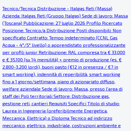
Tecnico/Tecnica Distribuzione - Italgas Reti (Massa)
Azienda: Italgas Reti (Gruppo Italgas) Sede di lavoro: Massa
(Toscana) Pubblicazione: 27 luglio 2026 Profilo Ricercato
Posizione: Tecnico/a Distribuzione Posti disponibili: Non
specificato Contratto: Tempo indeterminato (CCNL Gas
Acqua - 4°/5° livello) o apprendistato professionalizzante
per profili junior Retribuzione: RAL compresa tra € 33.000
e € 35.100 (su 14 mensilità) + premio di produzione (es. €
2.800-3.200 lordi), buoni pasto (€12 in presenza / €7 in
smart working), indennità di reperibilità, smart working
fino a 1 giorno/settimana, piano di azionariato diffuso,
welfare aziendale Sede di lavoro: Massa, presso l'area di
staff dei Poli territoriali Settore: Distribuzione gas,
gestione reti, cantieri Requisiti Specifici Titolo di studio:
Laurea in Ingegneria (preferibilmente Energetica,
Meccanica, Elettrica) o Diploma Tecnico ad indirizzo
meccanico, elettrico, industriale, costruzioni ambiente e