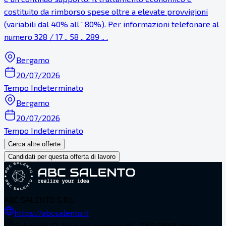
costituito da rimborso spese oltre a elevate provvigioni
(variabili dal 40% all ' 80%). Per informazioni telefonare al
numero 328 / 17 .. 58 .. 289 .. .
Bergamo
20/07/2026
Tempo Indeterminato
Bergamo
20/07/2026
Tempo Indeterminato
Cerca altre offerte
Candidati per questa offerta di lavoro
ABC SALENTO S.R.L.
https://abcsalento.it
Galatina(LE), Vico del carmine 19 - CAP 73013, Italia