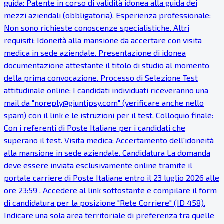
guida: Patente in corso di validità idonea alla guida dei
mezzi aziendali (obbligatoria). Esperienza professionale:
Non sono richieste conoscenze specialistiche. Altri
requisiti: Idoneità alla mansione da accertare con visita
medica in sede aziendale. Presentazione di idonea
documentazione attestante il titolo di studio al momento
della prima convocazione. Processo di Selezione Test
attitudinale online: I candidati individuati riceveranno una
mail da "noreply@giuntipsy.com" (verificare anche nello
spam) con il link e le istruzioni per il test. Colloquio finale:
Con i referenti di Poste Italiane per i candidati che
superano il test. Visita medica: Accertamento dell'idoneità
alla mansione in sede aziendale. Candidatura La domanda
deve essere inviata esclusivamente online tramite il
portale carriere di Poste Italiane entro il 23 luglio 2026 alle
ore 23:59 . Accedere al link sottostante e compilare il form
di candidatura per la posizione "Rete Corriere" (ID 458).
Indicare una sola area territoriale di preferenza tra quelle