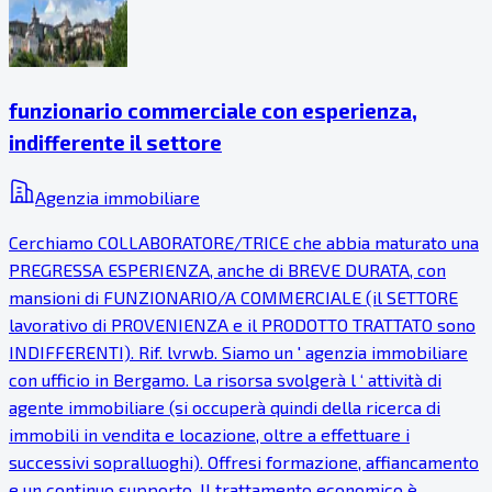
funzionario commerciale con esperienza,
indifferente il settore
Agenzia immobiliare
Cerchiamo COLLABORATORE/TRICE che abbia maturato una
PREGRESSA ESPERIENZA, anche di BREVE DURATA, con
mansioni di FUNZIONARIO/A COMMERCIALE (il SETTORE
lavorativo di PROVENIENZA e il PRODOTTO TRATTATO sono
INDIFFERENTI). Rif. lvrwb. Siamo un ' agenzia immobiliare
con ufficio in Bergamo. La risorsa svolgerà l ‘ attività di
agente immobiliare (si occuperà quindi della ricerca di
immobili in vendita e locazione, oltre a effettuare i
successivi sopralluoghi). Offresi formazione, affiancamento
e un continuo supporto. Il trattamento economico è