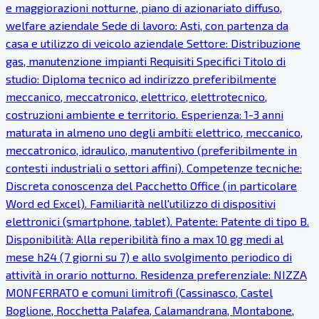
e maggiorazioni notturne, piano di azionariato diffuso,
welfare aziendale Sede di lavoro: Asti, con partenza da
casa e utilizzo di veicolo aziendale Settore: Distribuzione
gas, manutenzione impianti Requisiti Specifici Titolo di
studio: Diploma tecnico ad indirizzo preferibilmente
meccanico, meccatronico, elettrico, elettrotecnico,
costruzioni ambiente e territorio. Esperienza: 1-3 anni
maturata in almeno uno degli ambiti: elettrico, meccanico,
meccatronico, idraulico, manutentivo (preferibilmente in
contesti industriali o settori affini). Competenze tecniche:
Discreta conoscenza del Pacchetto Office (in particolare
Word ed Excel). Familiarità nell'utilizzo di dispositivi
elettronici (smartphone, tablet). Patente: Patente di tipo B.
Disponibilità: Alla reperibilità fino a max 10 gg medi al
mese h24 (7 giorni su 7) e allo svolgimento periodico di
attività in orario notturno. Residenza preferenziale: NIZZA
MONFERRATO e comuni limitrofi (Cassinasco, Castel
Boglione, Rocchetta Palafea, Calamandrana, Montabone,