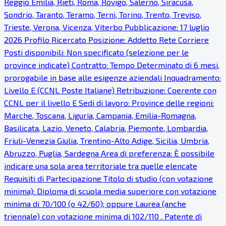
Reggio Emilia, Rieti, Roma, Rovigo, Salerno, Siracusa,
Sondrio, Taranto, Teramo, Terni, Torino, Trento, Treviso,
Trieste, Verona, Vicenza, Viterbo Pubblicazione: 17 luglio
2026 Profilo Ricercato Posizione: Addetto Rete Corriere
Posti disponibili: Non specificato (selezione per le
province indicate) Contratto: Tempo Determinato di 6 mesi,
prorogabile in base alle esigenze aziendali Inquadramento:
Livello E (CCNL Poste Italiane) Retribuzione: Coerente con
CCNL per il livello E Sedi di lavoro: Province delle regioni:
Marche, Toscana, Liguria, Campania, Emilia-Romagna,
Basilicata, Lazio, Veneto, Calabria, Piemonte, Lombardia,
Friuli-Venezia Giulia, Trentino-Alto Adige, Sicilia, Umbria,
Abruzzo, Puglia, Sardegna Area di preferenza: È possibile
indicare una sola area territoriale tra quelle elencate
Requisiti di Partecipazione Titolo di studio (con votazione
minima): Diploma di scuola media superiore con votazione
minima di 70/100 (o 42/60); oppure Laurea (anche
triennale) con votazione minima di 102/110 . Patente di