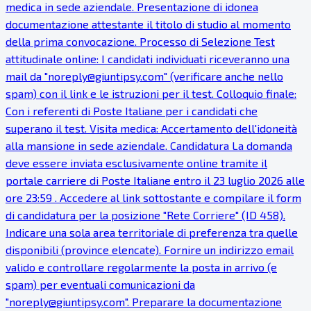
medica in sede aziendale. Presentazione di idonea
documentazione attestante il titolo di studio al momento
della prima convocazione. Processo di Selezione Test
attitudinale online: I candidati individuati riceveranno una
mail da "noreply@giuntipsy.com" (verificare anche nello
spam) con il link e le istruzioni per il test. Colloquio finale:
Con i referenti di Poste Italiane per i candidati che
superano il test. Visita medica: Accertamento dell'idoneità
alla mansione in sede aziendale. Candidatura La domanda
deve essere inviata esclusivamente online tramite il
portale carriere di Poste Italiane entro il 23 luglio 2026 alle
ore 23:59 . Accedere al link sottostante e compilare il form
di candidatura per la posizione "Rete Corriere" (ID 458).
Indicare una sola area territoriale di preferenza tra quelle
disponibili (province elencate). Fornire un indirizzo email
valido e controllare regolarmente la posta in arrivo (e
spam) per eventuali comunicazioni da
"noreply@giuntipsy.com". Preparare la documentazione