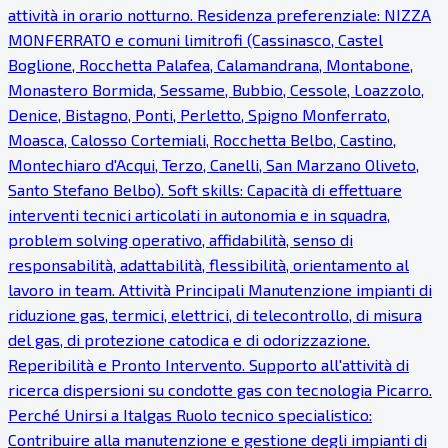
attività in orario notturno. Residenza preferenziale: NIZZA
MONFERRATO e comuni limitrofi (Cassinasco, Castel
Boglione, Rocchetta Palafea, Calamandrana, Montabone,
Monastero Bormida, Sessame, Bubbio, Cessole, Loazzolo,
Denice, Bistagno, Ponti, Perletto, Spigno Monferrato,
Moasca, Calosso Cortemiali, Rocchetta Belbo, Castino,
Montechiaro d'Acqui, Terzo, Canelli, San Marzano Oliveto,
Santo Stefano Belbo). Soft skills: Capacità di effettuare
interventi tecnici articolati in autonomia e in squadra,
problem solving operativo, affidabilità, senso di
responsabilità, adattabilità, flessibilità, orientamento al
lavoro in team. Attività Principali Manutenzione impianti di
riduzione gas, termici, elettrici, di telecontrollo, di misura
del gas, di protezione catodica e di odorizzazione.
Reperibilità e Pronto Intervento. Supporto all'attività di
ricerca dispersioni su condotte gas con tecnologia Picarro.
Perché Unirsi a Italgas Ruolo tecnico specialistico:
Contribuire alla manutenzione e gestione degli impianti di