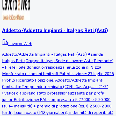
Addetto/Addetta Impianti - Italgas Reti (Asti)
LavoroeWeb
Addetto/Addetta Impianti - Italgas Reti (Asti) Azienda:
Italgas Reti (Gruppo Italgas) Sede di lavoro: Asti (Piemonte)
- Preferibile domicilio/residenza nella zona di Nizza
Monferrato e comuni limitrofi Pubblicazione: 27 luglio 2026
Profilo Ricercato Posizione: Addetto/Addetta Impianti
Contratto: Tempo indeterminato (CCNL Gas Acqua - 2°/3°
livello) o apprendistato professionalizzante per profili
junior Retribuzione: RAL compresa tra € 27.900 e € 30.900
(su 14 mensilità) + premio di produzione (es. € 2.500-2.800
lordi), buoni pasto (€12 giornalieri), indennità di reperibilità