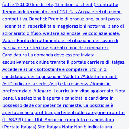
(oltre 150.000 km di rete, 13 milioni di clienti). Contratto:
Tempo indeterminato con CCNL Gas Acqua e retribuzione
competitiva. Benefici: Premio di produzione, buoni pasto,
indennità di reperibilità e maggiorazioni notturne, piano di
azionariato diffuso, welfare aziendale, veicolo aziendale.
Valori: Parità di trattamento e retribuzione per lavori di
pari valore, criteri trasparenti e non discriminatori.
Candidatura La domanda deve essere inviata
esclusivamente online tramite il portale carriere di Italgas.
Accedere al link sottostante e compilare il form di
candidatura per la posizione "Addetto/Addetta Impianti
Asti". Indicare la sede (Asti) e la residenza/domicilio
preferenziale. Allegare il curriculum vitae aggiornato. Nota
bene: La selezione è aperta a candidati e candidate in
possesso delle competenze richieste. La posizione è
aperta anche a profili appartenenti alle categorie protette
(L. 68/99). Link Utili Annuncio completo e candidatura
(Portale Italgas) Sito Italgas Nota: Non è indicata una