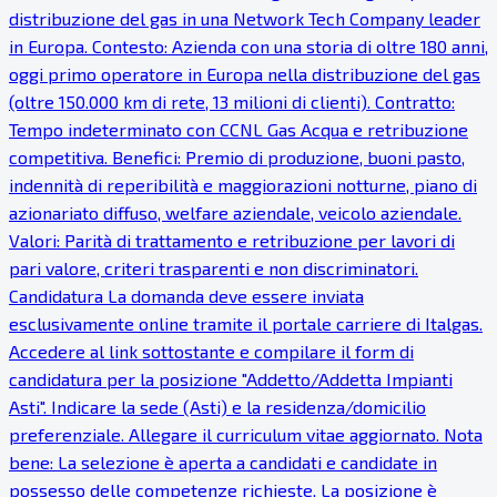
distribuzione del gas in una Network Tech Company leader
in Europa. Contesto: Azienda con una storia di oltre 180 anni,
oggi primo operatore in Europa nella distribuzione del gas
(oltre 150.000 km di rete, 13 milioni di clienti). Contratto:
Tempo indeterminato con CCNL Gas Acqua e retribuzione
competitiva. Benefici: Premio di produzione, buoni pasto,
indennità di reperibilità e maggiorazioni notturne, piano di
azionariato diffuso, welfare aziendale, veicolo aziendale.
Valori: Parità di trattamento e retribuzione per lavori di
pari valore, criteri trasparenti e non discriminatori.
Candidatura La domanda deve essere inviata
esclusivamente online tramite il portale carriere di Italgas.
Accedere al link sottostante e compilare il form di
candidatura per la posizione "Addetto/Addetta Impianti
Asti". Indicare la sede (Asti) e la residenza/domicilio
preferenziale. Allegare il curriculum vitae aggiornato. Nota
bene: La selezione è aperta a candidati e candidate in
possesso delle competenze richieste. La posizione è