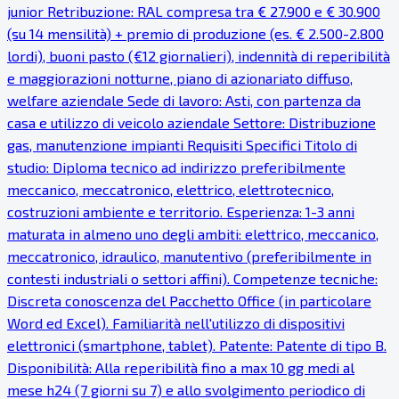
junior Retribuzione: RAL compresa tra € 27.900 e € 30.900
(su 14 mensilità) + premio di produzione (es. € 2.500-2.800
lordi), buoni pasto (€12 giornalieri), indennità di reperibilità
e maggiorazioni notturne, piano di azionariato diffuso,
welfare aziendale Sede di lavoro: Asti, con partenza da
casa e utilizzo di veicolo aziendale Settore: Distribuzione
gas, manutenzione impianti Requisiti Specifici Titolo di
studio: Diploma tecnico ad indirizzo preferibilmente
meccanico, meccatronico, elettrico, elettrotecnico,
costruzioni ambiente e territorio. Esperienza: 1-3 anni
maturata in almeno uno degli ambiti: elettrico, meccanico,
meccatronico, idraulico, manutentivo (preferibilmente in
contesti industriali o settori affini). Competenze tecniche:
Discreta conoscenza del Pacchetto Office (in particolare
Word ed Excel). Familiarità nell'utilizzo di dispositivi
elettronici (smartphone, tablet). Patente: Patente di tipo B.
Disponibilità: Alla reperibilità fino a max 10 gg medi al
mese h24 (7 giorni su 7) e allo svolgimento periodico di