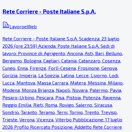
Rete Corriere - Poste Italiane S.p.A.
LavoroeWeb
Rete Corriere - Poste Italiane S.p.A. Scadenza: 23 luglio
2026 (ore 23:59) Azienda: Poste Italiane S.p.A. Sedi di
lavoro: Province di: Agrigento, Ancona, Asti, Bari, Belluno,
Bergamo, Bologna, Cagliari, Catania, Catanzaro, Cosenza,
Cuneo, Enna, Firenze, Forlì-Cesena, Frosinone, Genova,
Gorizia, Imperia, La Spezia, Latina, Lecce, Livorno, Lodi,
Lucca, Mantova, Massa Carrara, Matera, Messina, Milano,
Modena, Monza Brianza, Napoli, Novara, Palermo, Pavia,
Pesaro-Urbino, Pescara, Pisa, Pistoia, Potenza, Ravenna,
Reggio Emilia, Rieti, Roma, Rovigo, Salerno, Siracusa,
Sondrio, Taranto, Teramo, Terni, Torino, Trento, Treviso,
Trieste, Verona, Vicenza, Viterbo Pubblicazione: 17 luglio
2026 Profilo Ricercato Posizione: Addetto Rete Corriere