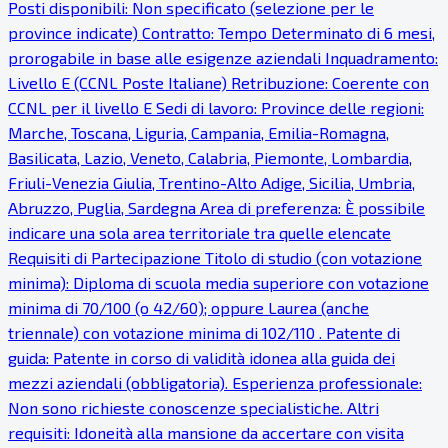
Posti disponibili: Non specificato (selezione per le
province indicate) Contratto: Tempo Determinato di 6 mesi,
prorogabile in base alle esigenze aziendali Inquadramento:
Livello E (CCNL Poste Italiane) Retribuzione: Coerente con
CCNL per il livello E Sedi di lavoro: Province delle regioni:
Marche, Toscana, Liguria, Campania, Emilia-Romagna,
Basilicata, Lazio, Veneto, Calabria, Piemonte, Lombardia,
Friuli-Venezia Giulia, Trentino-Alto Adige, Sicilia, Umbria,
Abruzzo, Puglia, Sardegna Area di preferenza: È possibile
indicare una sola area territoriale tra quelle elencate
Requisiti di Partecipazione Titolo di studio (con votazione
minima): Diploma di scuola media superiore con votazione
minima di 70/100 (o 42/60); oppure Laurea (anche
triennale) con votazione minima di 102/110 . Patente di
guida: Patente in corso di validità idonea alla guida dei
mezzi aziendali (obbligatoria). Esperienza professionale:
Non sono richieste conoscenze specialistiche. Altri
requisiti: Idoneità alla mansione da accertare con visita