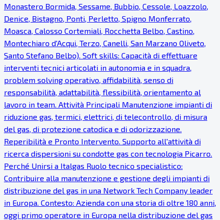
Monastero Bormida, Sessame, Bubbio, Cessole, Loazzolo,
Denice, Bistagno, Ponti, Perletto, Spigno Monferrato,
Moasca, Calosso Cortemiali, Rocchetta Belbo, Castino,
Montechiaro d'Acqui, Terzo, Canelli, San Marzano Oliveto,
Santo Stefano Belbo). Soft skills: Capacità di effettuare
interventi tecnici articolati in autonomia e in squadra,
problem solving operativo, affidabilità, senso di
responsabilità, adattabilità, flessibilità, orientamento al
lavoro in team. Attività Principali Manutenzione impianti di
riduzione gas, termici, elettrici, di telecontrollo, di misura
del gas, di protezione catodica e di odorizzazione.
Reperibilità e Pronto Intervento. Supporto all'attività di
ricerca dispersioni su condotte gas con tecnologia Picarro.
Perché Unirsi a Italgas Ruolo tecnico specialistico:
Contribuire alla manutenzione e gestione degli impianti di
distribuzione del gas in una Network Tech Company leader
in Europa. Contesto: Azienda con una storia di oltre 180 anni,
oggi primo operatore in Europa nella distribuzione del gas