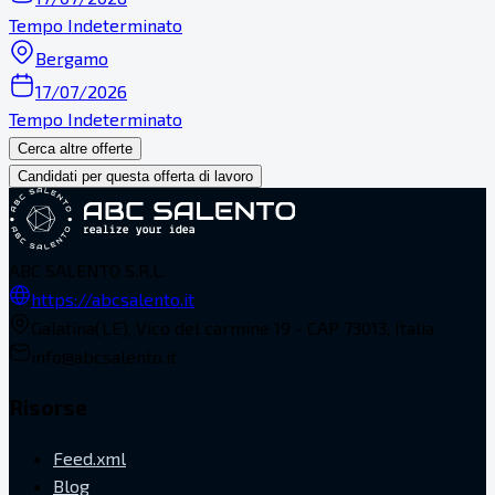
Tempo Indeterminato
Bergamo
17/07/2026
Tempo Indeterminato
Cerca altre offerte
Candidati per questa offerta di lavoro
ABC SALENTO S.R.L.
https://abcsalento.it
Galatina(LE), Vico del carmine 19 - CAP 73013, Italia
info@abcsalento.it
Risorse
Feed.xml
Blog