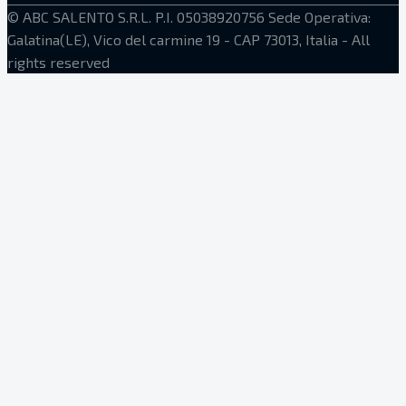
©
ABC SALENTO S.R.L.
P.I. 05038920756
Sede Operativa:
Galatina(LE), Vico del carmine 19 - CAP 73013, Italia
- All
rights reserved