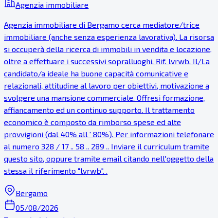
Agenzia immobiliare
Agenzia immobiliare di Bergamo cerca mediatore/trice
immobiliare (anche senza esperienza lavorativa). La risorsa
si occuperà della ricerca di immobili in vendita e locazione,
oltre a effettuare i successivi sopralluoghi. Rif. lvrwb. Il/La
candidato/a ideale ha buone capacità comunicative e
relazionali, attitudine al lavoro per obiettivi, motivazione a
svolgere una mansione commerciale. Offresi formazione,
affiancamento ed un continuo supporto. Il trattamento
economico è composto da rimborso spese ed alte
provvigioni (dal 40% all ' 80%). Per informazioni telefonare
al numero 328 / 17 .. 58 .. 289 .. Inviare il curriculum tramite
questo sito, oppure tramite email citando nell'oggetto della
stessa il riferimento "lvrwb". .
Bergamo
05/08/2026