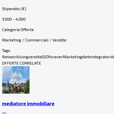
Stipendio (€)
3.000 - 4.000
Categoria Offerta
Marketing / Commerciali / Vendite
Tags
Network
living
vendita
SEO
forever
Marketing
diete
integratori
d
OFFERTE CORRELATE
mediatore immobiliare