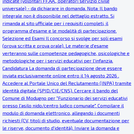
indicate (volontari FF.AA., operatori servizio civile
universale) - da dichiarare in domanda. Nota: Il bando
integrale non è disponibile nel dettaglio estratto. Si
rimanda al sito ufficiale per i requisiti completi, il
programma d'esame e le modalità di partecipazione.
Selezione ed Esami Il concorso si svolge per soli esami
(prova scritta e prova orale). Le materie d'esame
verteranno sulle competenze pedagogiche, psicologiche e
metodologiche per i servizi educativi per l'infanzia.
Candidatura La domanda di partecipazione deve essere
inviata esclusivamente online entro il 14 agosto 2026 .
Accedere al Portale Unico del Reclutamento (INPA) tramite
identità digitale (SPID/CIE/CNS). Cercare il bando del
Comune di Modugno per "Funzionario dei servizi educativi
presso l'asilo nido/centro ludico comunale". Compilare il
modulo di domanda elettronico, allegando i documenti
richiesti (CV, titoli di studio, eventuale documentazione per
le riserve, documento d'identità). Inviare la domanda e