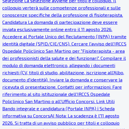
Selezione La selezione avviene per titoli e colloquio. Il
colloquio verterà sulle competenze professionali e sulle
conoscenze specifiche della professione di fisioterapista.
Candidatura La domanda di partecipazione deve essere
inviata esclusivamente online entro il 11 agosto 2026.
Accedere al Portale Unico del Reclutamento (INPA) tramite
identità digitale (SPID/CIE/CNS). Cercare l'avviso dell'IRCCS
Ospedale Policlinico San Martino per "Fisioterapista - area
dei professionisti della salute e dei funzionari". Compilare il
modulo di domanda elettronico, allegando i documenti
richiesti (CV, titoli di studio, abilitazione, iscrizione all'Albo,
documento d'identità). Inviare la domanda e conservare la
ricevuta di presentazione. Contatti per informazioni: Fare
riferimento al sito istituzionale dell'IRCCS Ospedale
Policlinico San Martino o all'Ufficio Concorsi. Link Utili
Bando integrale e candidatura (Portale INPA) ℹ Scheda
informativa su ConcorsAI Nota: La scadenza è l'11 agosto
2026. Si tratta di un avviso pubblico per titoli e colloquio