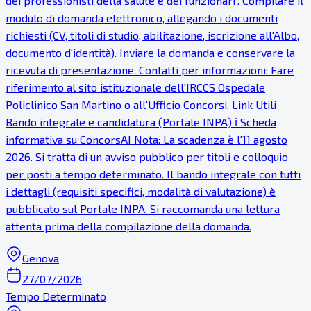
dei professionisti della salute e dei funzionari". Compilare il
modulo di domanda elettronico, allegando i documenti
richiesti (CV, titoli di studio, abilitazione, iscrizione all'Albo,
documento d'identità). Inviare la domanda e conservare la
ricevuta di presentazione. Contatti per informazioni: Fare
riferimento al sito istituzionale dell'IRCCS Ospedale
Policlinico San Martino o all'Ufficio Concorsi. Link Utili
Bando integrale e candidatura (Portale INPA) ℹ Scheda
informativa su ConcorsAI Nota: La scadenza è l'11 agosto
2026. Si tratta di un avviso pubblico per titoli e colloquio
per posti a tempo determinato. Il bando integrale con tutti
i dettagli (requisiti specifici, modalità di valutazione) è
pubblicato sul Portale INPA. Si raccomanda una lettura
attenta prima della compilazione della domanda.
Genova
27/07/2026
Tempo Determinato