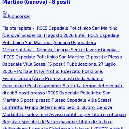
Martino (Genova) - 8 posti
ConcorsAI
Fisioterapista - IRCCS Ospedale Policlinico San Martino
(Genova) Scadenza: 11 agosto 2026 Ente: IRCCS Ospedale
Policlinico San Martino (Azienda Ospedaliera
Metropolitana - Genova, Liguria) Sedi di lavoro: Genova -
IRCCS Ospedale Policlinico San Martino (3 posti) e Plesso
Ospedale Villa Scassi (5 posti) Pubblicazione: 27 luglio
2026 - Portale INPA Profilo Ricercato Posizione:
Fisioterapista (Area Professionisti della Salute e
Funzionari) Posti disponibili: 8 (otto) a tempo determinato,
di cui: 3 posti presso IRCCS Ospedale Policlinico San
Martino 5 posti presso Plesso Ospedale Villa Scassi
Contratto: Tempo determinato Sedi di lavoro: Genova
Modalità di selezione: Avviso pubblico per titoli e colloquio
Requisiti Specifici di Partecipazione Titolo di studio e
abilitazione: Laurea in Fisioterapia (classe L/SNT2) o titoli