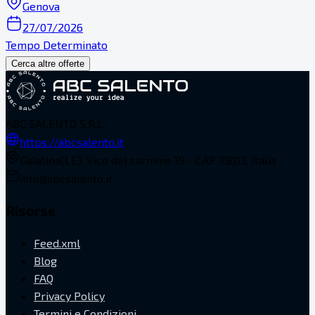
Genova
27/07/2026
Tempo Determinato
Cerca altre offerte
ABC SALENTO S.R.L.
https://abcsalento.it
Galatina(LE), Vico del carmine 19 - CAP 73013, Italia
info@abcsalento.it
Risorse
Feed.xml
Blog
FAQ
Privacy Policy
Termini e Condizioni