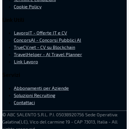
Cookie Policy
Link Utili
LavoroIT - Offerte IT e CV
ConcorsAI - Concorsi Pubblici AI
TrueCV.net - CV su Blockchain
TravelHelper - AI Travel Planner
Link Lavoro
Servizi
Abbonamenti per Aziende
Soluzioni Recruiting
Contattaci
©
ABC SALENTO S.R.L.
P.I. 05038920756
Sede Operativa:
Galatina(LE), Vico del carmine 19 - CAP 73013, Italia
- All
rights reserved