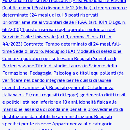
Funzionario dei servizi educativi (Area Funzionari e Elevata
Qualificazione) Posti disponibili: 12 (dodici) a tempo pieno e
determinato (24 mesi), di cui: 3 posti riservati
prioritariamente ai volontari delle FF.AA. (art. 1014 D.Lgs. n.
66/2010) 1 posto riservato agli operatori volontari del
Servizio Civile Universale (art. 1, comma 9-bis, D.L. n.
44/2023) Contratto: Tempo determinato di 24 mesi, full-
time Sede di lavoro: Modugno (BA) Modalità di selezione:
Concorso pubblico per soli esami Requisiti Specifici di
Partecipazione Titolo di studio: Laurea in Scienze della
Formazione, Pedagogia, Psicologia o titoli equipollenti (da
verificare nel bando integrale per le classi di laurea
specifiche ammesse). Requisiti generali: Cittadinanza
italiana o UE (con i requisiti di legge), godimento diritti civili
e politici, età non inferiore a 18 anni, idoneità fisica alla
mansione, assenza di condanne penali e provvedimenti di
destituzione da pubbliche amministrazioni. Requisiti
specifici per le riserve: Appartenenza alle categorie