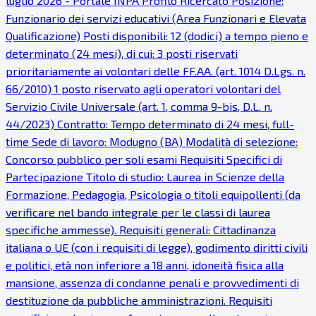
luglio 2026 - Portale INPA Profilo Ricercato Posizione:
Funzionario dei servizi educativi (Area Funzionari e Elevata
Qualificazione) Posti disponibili: 12 (dodici) a tempo pieno e
determinato (24 mesi), di cui: 3 posti riservati
prioritariamente ai volontari delle FF.AA. (art. 1014 D.Lgs. n.
66/2010) 1 posto riservato agli operatori volontari del
Servizio Civile Universale (art. 1, comma 9-bis, D.L. n.
44/2023) Contratto: Tempo determinato di 24 mesi, full-
time Sede di lavoro: Modugno (BA) Modalità di selezione:
Concorso pubblico per soli esami Requisiti Specifici di
Partecipazione Titolo di studio: Laurea in Scienze della
Formazione, Pedagogia, Psicologia o titoli equipollenti (da
verificare nel bando integrale per le classi di laurea
specifiche ammesse). Requisiti generali: Cittadinanza
italiana o UE (con i requisiti di legge), godimento diritti civili
e politici, età non inferiore a 18 anni, idoneità fisica alla
mansione, assenza di condanne penali e provvedimenti di
destituzione da pubbliche amministrazioni. Requisiti