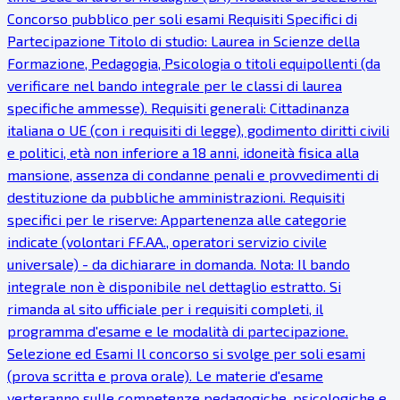
Concorso pubblico per soli esami Requisiti Specifici di
Partecipazione Titolo di studio: Laurea in Scienze della
Formazione, Pedagogia, Psicologia o titoli equipollenti (da
verificare nel bando integrale per le classi di laurea
specifiche ammesse). Requisiti generali: Cittadinanza
italiana o UE (con i requisiti di legge), godimento diritti civili
e politici, età non inferiore a 18 anni, idoneità fisica alla
mansione, assenza di condanne penali e provvedimenti di
destituzione da pubbliche amministrazioni. Requisiti
specifici per le riserve: Appartenenza alle categorie
indicate (volontari FF.AA., operatori servizio civile
universale) - da dichiarare in domanda. Nota: Il bando
integrale non è disponibile nel dettaglio estratto. Si
rimanda al sito ufficiale per i requisiti completi, il
programma d'esame e le modalità di partecipazione.
Selezione ed Esami Il concorso si svolge per soli esami
(prova scritta e prova orale). Le materie d'esame
verteranno sulle competenze pedagogiche, psicologiche e