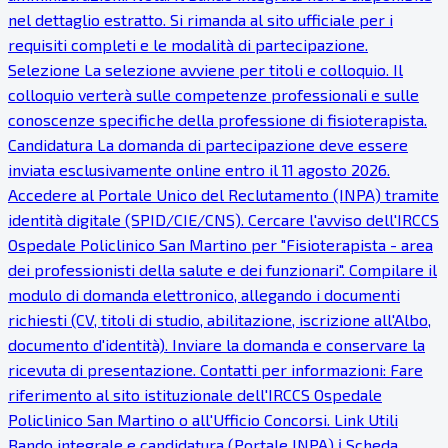
nel dettaglio estratto. Si rimanda al sito ufficiale per i
requisiti completi e le modalità di partecipazione.
Selezione La selezione avviene per titoli e colloquio. Il
colloquio verterà sulle competenze professionali e sulle
conoscenze specifiche della professione di fisioterapista.
Candidatura La domanda di partecipazione deve essere
inviata esclusivamente online entro il 11 agosto 2026.
Accedere al Portale Unico del Reclutamento (INPA) tramite
identità digitale (SPID/CIE/CNS). Cercare l'avviso dell'IRCCS
Ospedale Policlinico San Martino per "Fisioterapista - area
dei professionisti della salute e dei funzionari". Compilare il
modulo di domanda elettronico, allegando i documenti
richiesti (CV, titoli di studio, abilitazione, iscrizione all'Albo,
documento d'identità). Inviare la domanda e conservare la
ricevuta di presentazione. Contatti per informazioni: Fare
riferimento al sito istituzionale dell'IRCCS Ospedale
Policlinico San Martino o all'Ufficio Concorsi. Link Utili
Bando integrale e candidatura (Portale INPA) ℹ Scheda