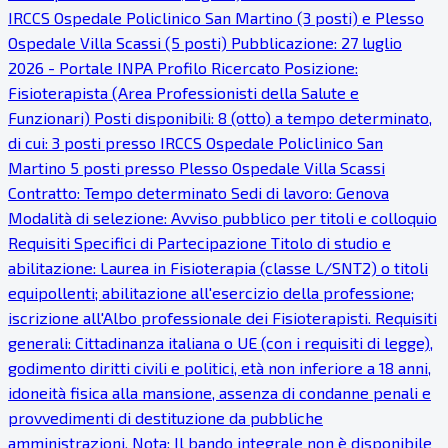
IRCCS Ospedale Policlinico San Martino (3 posti) e Plesso
Ospedale Villa Scassi (5 posti) Pubblicazione: 27 luglio
2026 - Portale INPA Profilo Ricercato Posizione:
Fisioterapista (Area Professionisti della Salute e
Funzionari) Posti disponibili: 8 (otto) a tempo determinato,
di cui: 3 posti presso IRCCS Ospedale Policlinico San
Martino 5 posti presso Plesso Ospedale Villa Scassi
Contratto: Tempo determinato Sedi di lavoro: Genova
Modalità di selezione: Avviso pubblico per titoli e colloquio
Requisiti Specifici di Partecipazione Titolo di studio e
abilitazione: Laurea in Fisioterapia (classe L/SNT2) o titoli
equipollenti; abilitazione all'esercizio della professione;
iscrizione all'Albo professionale dei Fisioterapisti. Requisiti
generali: Cittadinanza italiana o UE (con i requisiti di legge),
godimento diritti civili e politici, età non inferiore a 18 anni,
idoneità fisica alla mansione, assenza di condanne penali e
provvedimenti di destituzione da pubbliche
amministrazioni. Nota: Il bando integrale non è disponibile