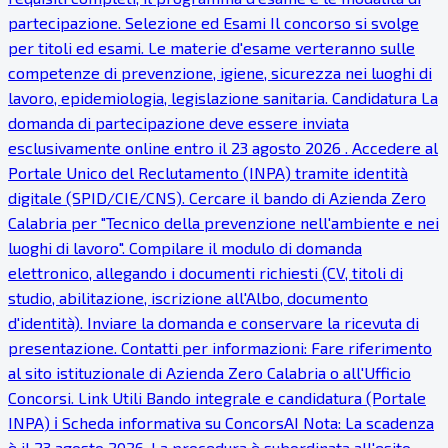
partecipazione. Selezione ed Esami Il concorso si svolge
per titoli ed esami. Le materie d'esame verteranno sulle
competenze di prevenzione, igiene, sicurezza nei luoghi di
lavoro, epidemiologia, legislazione sanitaria. Candidatura La
domanda di partecipazione deve essere inviata
esclusivamente online entro il 23 agosto 2026 . Accedere al
Portale Unico del Reclutamento (INPA) tramite identità
digitale (SPID/CIE/CNS). Cercare il bando di Azienda Zero
Calabria per "Tecnico della prevenzione nell'ambiente e nei
luoghi di lavoro". Compilare il modulo di domanda
elettronico, allegando i documenti richiesti (CV, titoli di
studio, abilitazione, iscrizione all'Albo, documento
d'identità). Inviare la domanda e conservare la ricevuta di
presentazione. Contatti per informazioni: Fare riferimento
al sito istituzionale di Azienda Zero Calabria o all'Ufficio
Concorsi. Link Utili Bando integrale e candidatura (Portale
INPA) ℹ Scheda informativa su ConcorsAI Nota: La scadenza
è il 23 agosto 2026. La procedura è subordinata all'esito