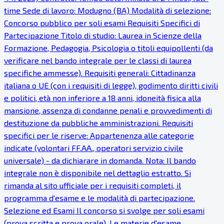
time Sede di lavoro: Modugno (BA) Modalità di selezione:
Concorso pubblico per soli esami Requisiti Specifici di
Partecipazione Titolo di studio: Laurea in Scienze della
Formazione, Pedagogia, Psicologia o titoli equipollenti (da
verificare nel bando integrale per le classi di laurea
specifiche ammesse). Requisiti generali: Cittadinanza
italiana o UE (con i requisiti di legge), godimento diritti civili
e politici, età non inferiore a 18 anni, idoneità fisica alla
mansione, assenza di condanne penali e provvedimenti di
destituzione da pubbliche amministrazioni. Requisiti
specifici per le riserve: Appartenenza alle categorie
indicate (volontari FF.AA., operatori servizio civile
universale) - da dichiarare in domanda. Nota: Il bando
integrale non è disponibile nel dettaglio estratto. Si
rimanda al sito ufficiale per i requisiti completi, il
programma d'esame e le modalità di partecipazione.
Selezione ed Esami Il concorso si svolge per soli esami
(prova scritta e prova orale). Le materie d'esame