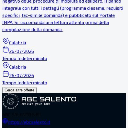
negativo delle procedure di mobilità ed esubero. Il bando
integrale con tutti i dettagli (programma d'esame, requisiti
specifici, fac-simile domanda) è pubblicato sul Portale
INPA. Si raccomanda una lettura attenta prima della
compilazione della domanda.
Calabria
26/07/2026
Tempo Indeterminato
Calabria
26/07/2026
Tempo Indeterminato
Cerca altre offerte
ABC SALENTO S.R.L.
https://abcsalento.it