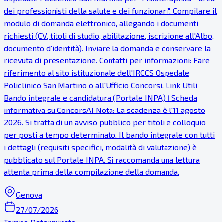
dei professionisti della salute e dei funzionari". Compilare il
modulo di domanda elettronico, allegando i documenti
richiesti (CV, titoli di studio, abilitazione, iscrizione all'Albo,
documento d'identità). Inviare la domanda e conservare la
ricevuta di presentazione. Contatti per informazioni: Fare
riferimento al sito istituzionale dell'IRCCS Ospedale
Policlinico San Martino o all'Ufficio Concorsi. Link Utili
Bando integrale e candidatura (Portale INPA) ℹ Scheda
informativa su ConcorsAI Nota: La scadenza è l'11 agosto
2026. Si tratta di un avviso pubblico per titoli e colloquio
per posti a tempo determinato. Il bando integrale con tutti
i dettagli (requisiti specifici, modalità di valutazione) è
pubblicato sul Portale INPA. Si raccomanda una lettura
attenta prima della compilazione della domanda.
Genova
27/07/2026
Tempo Determinato