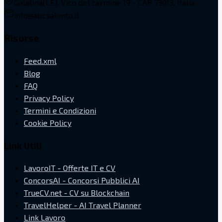
Galatina(LE), Vico del carmine 19 - CAP 73013, Italia
info@abcsalento.it
Risorse
Feed.xml
Blog
FAQ
Privacy Policy
Termini e Condizioni
Cookie Policy
Link Utili
LavoroIT - Offerte IT e CV
ConcorsAI - Concorsi Pubblici AI
TrueCV.net - CV su Blockchain
TravelHelper - AI Travel Planner
Link Lavoro