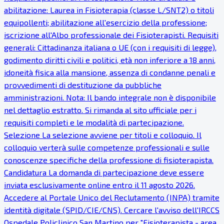
abilitazione: Laurea in Fisioterapia (classe L/SNT2) o titoli
equipollenti; abilitazione all'esercizio della professione;
iscrizione all'Albo professionale dei Fisioterapisti. Requisiti
generali: Cittadinanza italiana o UE (con i requisiti di legge),
godimento diritti civili e politici, età non inferiore a 18 anni,
idoneità fisica alla mansione, assenza di condanne penali e
provvedimenti di destituzione da pubbliche
amministrazioni. Nota: Il bando integrale non è disponibile
nel dettaglio estratto. Si rimanda al sito ufficiale per i
requisiti completi e le modalità di partecipazione.
Selezione La selezione avviene per titoli e colloquio. Il
colloquio verterà sulle competenze professionali e sulle
conoscenze specifiche della professione di fisioterapista.
Candidatura La domanda di partecipazione deve essere
inviata esclusivamente online entro il 11 agosto 2026.
Accedere al Portale Unico del Reclutamento (INPA) tramite
identità digitale (SPID/CIE/CNS). Cercare l'avviso dell'IRCCS
Ospedale Policlinico San Martino per "Fisioterapista - area