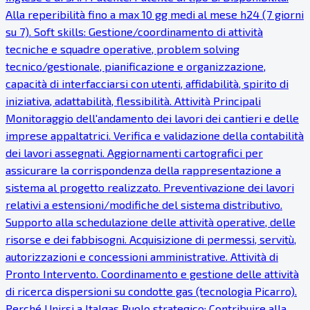
Alla reperibilità fino a max 10 gg medi al mese h24 (7 giorni
su 7). Soft skills: Gestione/coordinamento di attività
tecniche e squadre operative, problem solving
tecnico/gestionale, pianificazione e organizzazione,
capacità di interfacciarsi con utenti, affidabilità, spirito di
iniziativa, adattabilità, flessibilità. Attività Principali
Monitoraggio dell'andamento dei lavori dei cantieri e delle
imprese appaltatrici. Verifica e validazione della contabilità
dei lavori assegnati. Aggiornamenti cartografici per
assicurare la corrispondenza della rappresentazione a
sistema al progetto realizzato. Preventivazione dei lavori
relativi a estensioni/modifiche del sistema distributivo.
Supporto alla schedulazione delle attività operative, delle
risorse e dei fabbisogni. Acquisizione di permessi, servitù,
autorizzazioni e concessioni amministrative. Attività di
Pronto Intervento. Coordinamento e gestione delle attività
di ricerca dispersioni su condotte gas (tecnologia Picarro).
Perché Unirsi a Italgas Ruolo strategico: Contribuire alla