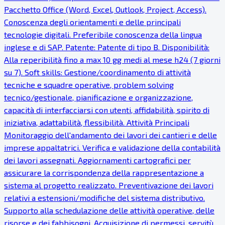
Pacchetto Office (Word, Excel, Outlook, Project, Access).
Conoscenza degli orientamenti e delle principali
tecnologie digitali. Preferibile conoscenza della lingua
inglese e di SAP. Patente: Patente di tipo B. Disponibilità:
Alla reperibilità fino a max 10 gg medi al mese h24 (7 giorni
su 7). Soft skills: Gestione/coordinamento di attività
tecniche e squadre operative, problem solving
tecnico/gestionale, pianificazione e organizzazione,
capacità di interfacciarsi con utenti, affidabilità, spirito di
iniziativa, adattabilità, flessibilità. Attività Principali
Monitoraggio dell'andamento dei lavori dei cantieri e delle
imprese appaltatrici. Verifica e validazione della contabilità
dei lavori assegnati. Aggiornamenti cartografici per
assicurare la corrispondenza della rappresentazione a
sistema al progetto realizzato. Preventivazione dei lavori
relativi a estensioni/modifiche del sistema distributivo.
Supporto alla schedulazione delle attività operative, delle
risorse e dei fabbisogni. Acquisizione di permessi, servitù,