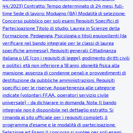
44/2023) Contratto: Tempo determinato di 24 mesi, full-
time Sede di lavoro: Modugno (BA) Modalità di selezione:
Concorso pubblico per soli esami Requisiti Specifici di
Partecipazione Titolo di studio: Laurea in Scienze della
Formazione, Pedagogia, Psicologia o titoli equipollenti (da
verificare nel bando integrale per le classi di laurea
specifiche ammesse). Requisiti generali: Cittadinanza
italiana o UE (con i requisiti di legge), godimento diritti civili
e politici, età non inferiore a 18 anni, idoneità fisica alla
mansione, assenza di condanne penali e provvedimenti di
destituzione da pubbliche amministrazioni. Requisiti
specifici per le riserve: Appartenenza alle categorie
indicate (volontari FF.AA., operatori servizio civile
universale) - da dichiarare in domanda. Nota: Il bando
integrale non è disponibile nel dettaglio estratto. Si
rimanda al sito ufficiale per i requisiti completi, il
programma d'esame e le modalità di partecipazione.
Selezione ed Esami Il concorso si svolge per soli esami