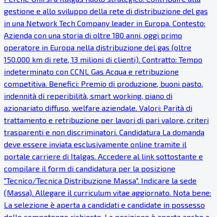
gestione e allo sviluppo della rete di distribuzione del gas
in una Network Tech Company leader in Europa. Contesto:
Azienda con una storia di oltre 180 anni, oggi primo
operatore in Europa nella distribuzione del gas (oltre
150.000 km di rete, 13 milioni di clienti). Contratto: Tempo
indeterminato con CCNL Gas Acqua e retribuzione
competitiva. Benefici: Premio di produzione, buoni pasto,
indennità di reperibilità, smart working, piano di
azionariato diffuso, welfare aziendale. Valori: Parità di
trattamento e retribuzione per lavori di pari valore, criteri
trasparenti e non discriminatori. Candidatura La domanda
deve essere inviata esclusivamente online tramite il
portale carriere di Italgas. Accedere al link sottostante e
compilare il form di candidatura per la posizione
"Tecnico/Tecnica Distribuzione Massa". Indicare la sede
(Massa). Allegare il curriculum vitae aggiornato. Nota bene:
La selezione è aperta a candidati e candidate in possesso
delle competenze richieste. La posizione è aperta anche a