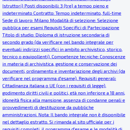
Istruttori) Posti disponibili: 3 (tre) a tempo pieno e
indeterminato Contratto: Tempo indeterminato, full-time
Sede di lavoro: Milano Modalità di selezione: Selezione
pubblica per esami Requisiti Specifici di Partecipazione
Titolo di studio: Diploma di istruzione secondaria di
secondo grado (da verificare nel bando integrale per
eventuali indirizzi specifici in ambito archivistico, storico,
tecnico o equipollenti). Competenze tecniche: Conoscenze
in materia di archivistica, gestione e conservazione dei
documenti, ordinamento e inventariazione degli archivi (da
verificare nel programma d'esame). Requisiti generali:
Cittadinanza italiana o UE (con i requisiti di legge),
godimento diritti civili e politici, età non inferiore a 18 anni,
idoneità fisica alla mansione, assenza di condanne penali e
provvedimenti di destituzione da pubbliche
amministrazioni. Nota: Il bando integrale non è disponibile
nel dettaglio estratto. Si rimanda al sito ufficiale per i
requisiti completi, il programma d'esame e le modalità di