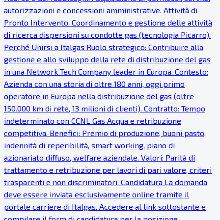
autorizzazioni e concessioni amministrative. Attività di
Pronto Intervento. Coordinamento e gestione delle attività
di ricerca dispersioni su condotte gas (tecnologia Picarro).
Perché Unirsi a Italgas Ruolo strategico: Contribuire alla
gestione e allo sviluppo della rete di distribuzione del gas
in una Network Tech Company leader in Europa. Contesto:
Azienda con una storia di oltre 180 anni, oggi primo
operatore in Europa nella distribuzione del gas (oltre
150.000 km di rete, 13 milioni di clienti). Contratto: Tempo
indeterminato con CCNL Gas Acqua e retribuzione
competitiva. Benefici: Premio di produzione, buoni pasto,
indennità di reperibilità, smart working, piano di
azionariato diffuso, welfare aziendale. Valori: Parità di
trattamento e retribuzione per lavori di pari valore, criteri
trasparenti e non discriminatori. Candidatura La domanda
deve essere inviata esclusivamente online tramite il
portale carriere di Italgas. Accedere al link sottostante e
compilare il form di candidatura per la posizione