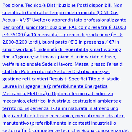
Posizione: Tecnico/a Distribuzione Posti disponibili: Non
specificato Contratto: Tempo indeterminato (CCNL Gas
Acqua - 4°/5° livello) o apprendistato professionalizzante
per profili junior Retribuzione: RAL compresa tra € 33.000
e € 35.100 (su 14 mensilità) + premio di produzione (es. €
2.800-3.200 lordi), buoni pasto (€12 in presenza / €7 in
smart working), indennità di reperibilità, smart working
fino a 1 giorno/settimana, piano di azionariato diffuso,
welfare aziendale Sede di lavoro: Massa, presso l'area di
staff dei Poli territoriali Settore: Distribuzione gas,
gestione reti, cantieri Requisiti Specifici Titolo di studio:
Laurea in Ingegneria (preferibilmente Energetica,
Meccanica, Elettrica) o Diploma Tecnico ad indirizzo
meccanico, elettrico, industriale, costruzioni ambiente e
territorio. Esperienza: 1-3 anni maturata in almeno uno
degli ambiti: elettrico, meccanico, meccatronico, idraulico,
manutentivo (preferibilmente in contesti industriali o
settori affini). Competenze tecniche: Buona conoscenza del