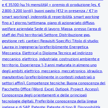
e € 35.100 (su 14 mensilità) + premio di produzione (es. €
2.800-3.200 lordi), buoni pasto (€12 in presenza / €7 in
smart working), indennità di reperibilità, smart working
fino a 1 giorno/settimana, piano di azionariato diffuso,
welfare aziendale Sede di lavoro: Massa, presso l'area di
staff dei Poli territoriali Settore: Distribuzione gas,
gestione reti, cantieri Requisiti Specifici Titolo di studio:
Laurea in Ingegneria (preferibilmente Energetica,
Meccanica, Elettrica) o Diploma Tecnico ad indirizzo
meccanico, elettrico, industriale, costruzioni ambiente e
territorio. Esperienza: 1-3 anni maturata in almeno uno
degli ambiti: elettrico, meccanico, meccatronico, idraulico,
manutentivo (preferibilmente in contesti industriali o
settori affini). Competenze tecniche: Buona conoscenza del
Pacchetto Office (Word, Excel, Outlook, Project, Access).
Conoscenza degli orientamenti e delle principali
tecnologie digitali. Preferibile conoscenza della lingua
inglese e di SAP. Patente: Patente di tipo B. Disponibilità: