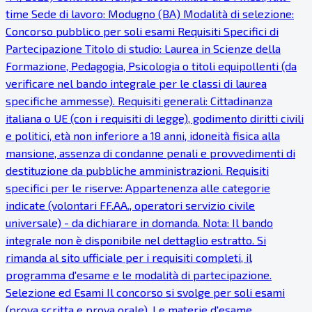
time Sede di lavoro: Modugno (BA) Modalità di selezione:
Concorso pubblico per soli esami Requisiti Specifici di
Partecipazione Titolo di studio: Laurea in Scienze della
Formazione, Pedagogia, Psicologia o titoli equipollenti (da
verificare nel bando integrale per le classi di laurea
specifiche ammesse). Requisiti generali: Cittadinanza
italiana o UE (con i requisiti di legge), godimento diritti civili
e politici, età non inferiore a 18 anni, idoneità fisica alla
mansione, assenza di condanne penali e provvedimenti di
destituzione da pubbliche amministrazioni. Requisiti
specifici per le riserve: Appartenenza alle categorie
indicate (volontari FF.AA., operatori servizio civile
universale) - da dichiarare in domanda. Nota: Il bando
integrale non è disponibile nel dettaglio estratto. Si
rimanda al sito ufficiale per i requisiti completi, il
programma d'esame e le modalità di partecipazione.
Selezione ed Esami Il concorso si svolge per soli esami
(prova scritta e prova orale). Le materie d'esame