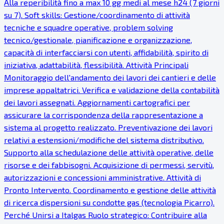
Alla reperibilità fino a max 10 gg medi al mese h24 (7 giorni
su 7). Soft skills: Gestione/coordinamento di attività
tecniche e squadre operative, problem solving
tecnico/gestionale, pianificazione e organizzazione,
capacità di interfacciarsi con utenti, affidabilità, spirito di
iniziativa, adattabilità, flessibilità. Attività Principali
Monitoraggio dell'andamento dei lavori dei cantieri e delle
imprese appaltatrici. Verifica e validazione della contabilità
dei lavori assegnati. Aggiornamenti cartografici per
assicurare la corrispondenza della rappresentazione a
sistema al progetto realizzato. Preventivazione dei lavori
relativi a estensioni/modifiche del sistema distributivo.
Supporto alla schedulazione delle attività operative, delle
risorse e dei fabbisogni. Acquisizione di permessi, servitù,
autorizzazioni e concessioni amministrative. Attività di
Pronto Intervento. Coordinamento e gestione delle attività
di ricerca dispersioni su condotte gas (tecnologia Picarro).
Perché Unirsi a Italgas Ruolo strategico: Contribuire alla