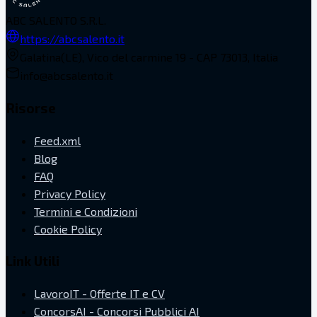
ABC SALENTO S.R.L.
https://abcsalento.it
Galatina(LE), Vico del carmine 19 - CAP 73013, Italia
info@abcsalento.it
Risorse
Feed.xml
Blog
FAQ
Privacy Policy
Termini e Condizioni
Cookie Policy
Link Utili
LavoroIT - Offerte IT e CV
ConcorsAI - Concorsi Pubblici AI