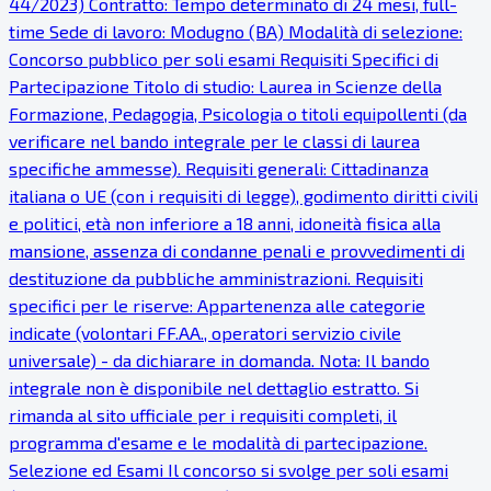
44/2023) Contratto: Tempo determinato di 24 mesi, full-
time Sede di lavoro: Modugno (BA) Modalità di selezione:
Concorso pubblico per soli esami Requisiti Specifici di
Partecipazione Titolo di studio: Laurea in Scienze della
Formazione, Pedagogia, Psicologia o titoli equipollenti (da
verificare nel bando integrale per le classi di laurea
specifiche ammesse). Requisiti generali: Cittadinanza
italiana o UE (con i requisiti di legge), godimento diritti civili
e politici, età non inferiore a 18 anni, idoneità fisica alla
mansione, assenza di condanne penali e provvedimenti di
destituzione da pubbliche amministrazioni. Requisiti
specifici per le riserve: Appartenenza alle categorie
indicate (volontari FF.AA., operatori servizio civile
universale) - da dichiarare in domanda. Nota: Il bando
integrale non è disponibile nel dettaglio estratto. Si
rimanda al sito ufficiale per i requisiti completi, il
programma d'esame e le modalità di partecipazione.
Selezione ed Esami Il concorso si svolge per soli esami