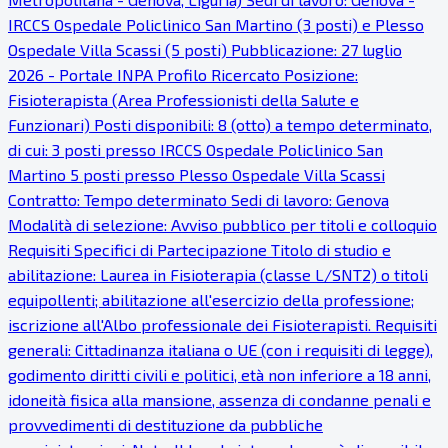
IRCCS Ospedale Policlinico San Martino (3 posti) e Plesso
Ospedale Villa Scassi (5 posti) Pubblicazione: 27 luglio
2026 - Portale INPA Profilo Ricercato Posizione:
Fisioterapista (Area Professionisti della Salute e
Funzionari) Posti disponibili: 8 (otto) a tempo determinato,
di cui: 3 posti presso IRCCS Ospedale Policlinico San
Martino 5 posti presso Plesso Ospedale Villa Scassi
Contratto: Tempo determinato Sedi di lavoro: Genova
Modalità di selezione: Avviso pubblico per titoli e colloquio
Requisiti Specifici di Partecipazione Titolo di studio e
abilitazione: Laurea in Fisioterapia (classe L/SNT2) o titoli
equipollenti; abilitazione all'esercizio della professione;
iscrizione all'Albo professionale dei Fisioterapisti. Requisiti
generali: Cittadinanza italiana o UE (con i requisiti di legge),
godimento diritti civili e politici, età non inferiore a 18 anni,
idoneità fisica alla mansione, assenza di condanne penali e
provvedimenti di destituzione da pubbliche