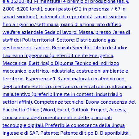
e € 35.100 (su 14 mensilità) + premio di produzione (es. €
2.800-3.200 lordi), buoni pasto (€12 in presenza / €7 in
smart working), indennità di reperibilità, smart working
fino a 1 giorno/settimana, piano di azionariato diffuso,
welfare aziendale Sede di lavoro: Massa, presso l'area di
staff dei Poli territoriali Settore: Distribuzione gas,
gestione reti, cantieri Requisiti Specifici Titolo di studio:
Laurea in Ingegneria (preferibilmente Energetica,
Meccanica, Elettrica) o Diploma Tecnico ad indirizzo
meccanico, elettrico, industriale, costruzioni ambiente e
territorio. Esperienza: 1-3 anni maturata in almeno uno
degli ambiti: elettrico, meccanico, meccatronico, idraulico,
manutentivo (preferibilmente in contesti industriali o
settori affini). Competenze tecniche: Buona conoscenza del
Pacchetto Office (Word, Excel, Outlook, Project, Access).
Conoscenza degli orientamenti e delle principali
tecnologie digitali. Preferibile conoscenza della lingua
inglese e di SAP. Patente: Patente di tipo B. Disponibilità: