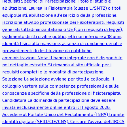
Requisiti Specifici di Partecipazione Titolo di studio e
abilitazione: Laurea in Fisioterapia (classe L/SNT2) o titoli
equipollenti; abilitazione all'esercizio della professione;
iscrizione all'Albo professionale dei Fisioterapisti. Requisiti
generali: Cittadinanza italiana o UE (con i requisiti di legge),
godimento diritti civili e politici, età non inferiore a 18 anni,
idoneità fisica alla mansione, assenza di condanne penali e
provvedimenti di destituzione da pubbliche
amministrazioni. Nota: Il bando integrale non è disponibile
nel dettaglio estratto. Si rimanda al sito ufficiale per i
requisiti completi e le modalità di partecipazione.
Selezione La selezione avviene per titoli e colloquio. Il
colloquio verterà sulle competenze professionali e sulle
conoscenze specifiche della professione di fisioterapista.
Candidatura La domanda di partecipazione deve essere
inviata esclusivamente online entro il 11 agosto 2026.
Accedere al Portale Unico del Reclutamento (INPA) tramite
identità digitale (SPID/CIE/CNS). Cercare l'avviso dell'IRCCS