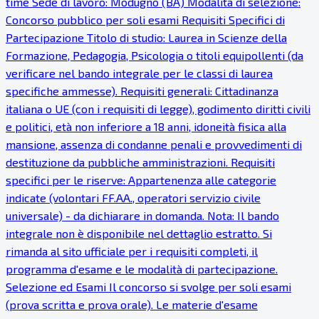
time Sede di lavoro: Modugno (BA) Modalità di selezione:
Concorso pubblico per soli esami Requisiti Specifici di
Partecipazione Titolo di studio: Laurea in Scienze della
Formazione, Pedagogia, Psicologia o titoli equipollenti (da
verificare nel bando integrale per le classi di laurea
specifiche ammesse). Requisiti generali: Cittadinanza
italiana o UE (con i requisiti di legge), godimento diritti civili
e politici, età non inferiore a 18 anni, idoneità fisica alla
mansione, assenza di condanne penali e provvedimenti di
destituzione da pubbliche amministrazioni. Requisiti
specifici per le riserve: Appartenenza alle categorie
indicate (volontari FF.AA., operatori servizio civile
universale) - da dichiarare in domanda. Nota: Il bando
integrale non è disponibile nel dettaglio estratto. Si
rimanda al sito ufficiale per i requisiti completi, il
programma d'esame e le modalità di partecipazione.
Selezione ed Esami Il concorso si svolge per soli esami
(prova scritta e prova orale). Le materie d'esame