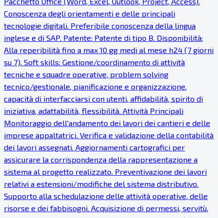
Pacchetto Office (Word, Excel, Outlook, Project, Access).
Conoscenza degli orientamenti e delle principali
tecnologie digitali. Preferibile conoscenza della lingua
inglese e di SAP. Patente: Patente di tipo B. Disponibilità:
Alla reperibilità fino a max 10 gg medi al mese h24 (7 giorni
su 7). Soft skills: Gestione/coordinamento di attività
tecniche e squadre operative, problem solving
tecnico/gestionale, pianificazione e organizzazione,
capacità di interfacciarsi con utenti, affidabilità, spirito di
iniziativa, adattabilità, flessibilità. Attività Principali
Monitoraggio dell'andamento dei lavori dei cantieri e delle
imprese appaltatrici. Verifica e validazione della contabilità
dei lavori assegnati. Aggiornamenti cartografici per
assicurare la corrispondenza della rappresentazione a
sistema al progetto realizzato. Preventivazione dei lavori
relativi a estensioni/modifiche del sistema distributivo.
Supporto alla schedulazione delle attività operative, delle
risorse e dei fabbisogni. Acquisizione di permessi, servitù,