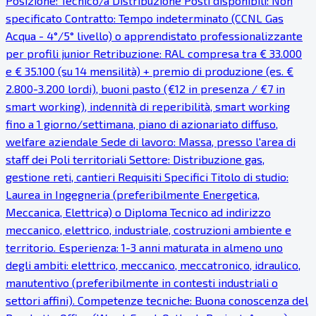
Posizione: Tecnico/a Distribuzione Posti disponibili: Non
specificato Contratto: Tempo indeterminato (CCNL Gas
Acqua - 4°/5° livello) o apprendistato professionalizzante
per profili junior Retribuzione: RAL compresa tra € 33.000
e € 35.100 (su 14 mensilità) + premio di produzione (es. €
2.800-3.200 lordi), buoni pasto (€12 in presenza / €7 in
smart working), indennità di reperibilità, smart working
fino a 1 giorno/settimana, piano di azionariato diffuso,
welfare aziendale Sede di lavoro: Massa, presso l'area di
staff dei Poli territoriali Settore: Distribuzione gas,
gestione reti, cantieri Requisiti Specifici Titolo di studio:
Laurea in Ingegneria (preferibilmente Energetica,
Meccanica, Elettrica) o Diploma Tecnico ad indirizzo
meccanico, elettrico, industriale, costruzioni ambiente e
territorio. Esperienza: 1-3 anni maturata in almeno uno
degli ambiti: elettrico, meccanico, meccatronico, idraulico,
manutentivo (preferibilmente in contesti industriali o
settori affini). Competenze tecniche: Buona conoscenza del