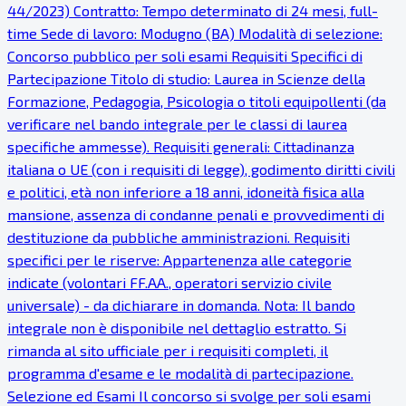
44/2023) Contratto: Tempo determinato di 24 mesi, full-
time Sede di lavoro: Modugno (BA) Modalità di selezione:
Concorso pubblico per soli esami Requisiti Specifici di
Partecipazione Titolo di studio: Laurea in Scienze della
Formazione, Pedagogia, Psicologia o titoli equipollenti (da
verificare nel bando integrale per le classi di laurea
specifiche ammesse). Requisiti generali: Cittadinanza
italiana o UE (con i requisiti di legge), godimento diritti civili
e politici, età non inferiore a 18 anni, idoneità fisica alla
mansione, assenza di condanne penali e provvedimenti di
destituzione da pubbliche amministrazioni. Requisiti
specifici per le riserve: Appartenenza alle categorie
indicate (volontari FF.AA., operatori servizio civile
universale) - da dichiarare in domanda. Nota: Il bando
integrale non è disponibile nel dettaglio estratto. Si
rimanda al sito ufficiale per i requisiti completi, il
programma d'esame e le modalità di partecipazione.
Selezione ed Esami Il concorso si svolge per soli esami