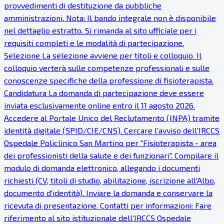
provvedimenti di destituzione da pubbliche
amministrazioni. Nota: Il bando integrale non è disponibile
nel dettaglio estratto. Si rimanda al sito ufficiale per i
requisiti completi e le modalità di partecipazione.
Selezione La selezione avviene per titoli e colloquio. Il
colloquio verterà sulle competenze professionali e sulle
conoscenze specifiche della professione di fisioterapista.
Candidatura La domanda di partecipazione deve essere
inviata esclusivamente online entro il 11 agosto 2026.
Accedere al Portale Unico del Reclutamento (INPA) tramite
identità digitale (SPID/CIE/CNS). Cercare l'avviso dell'IRCCS
Ospedale Policlinico San Martino per "Fisioterapista - area
dei professionisti della salute e dei funzionari". Compilare il
modulo di domanda elettronico, allegando i documenti
richiesti (CV, titoli di studio, abilitazione, iscrizione all'Albo,
documento d'identità). Inviare la domanda e conservare la
ricevuta di presentazione. Contatti per informazioni: Fare
riferimento al sito istituzionale dell'IRCCS Ospedale