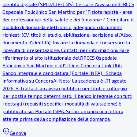
identità digitale (SPID/CIE/CNS). Cercare l'avviso dell'IRCCS
Ospedale Policlinico San Martino per "Fisioterapista - area
dei professionisti della salute e dei funzionari". Compilare il
modulo di domanda elettronico, allegando i documenti
richiesti (CV, titoli di studio, abilitazione, iscrizione all'Albo,
documento d'identità). Inviare la domanda e conservare la
ricevuta di presentazione. Contatti per informazioni: Fare
riferimento al sito istituzionale dell'IRCCS Ospedale
Policlinico San Martino o all'Ufficio Concorsi. Link Utili
Bando integrale e candidatura (Portale INPA) ℹ Scheda
informativa su ConcorsAI Nota: La scadenza è l'11 agosto
2026. Si tratta di un avviso pubblico per titoli e colloquio
per posti a tempo determinato. Il bando integrale con tutti
i dettagli (requisiti specifici, modalità di valutazione) è
pubblicato sul Portale INPA. Si raccomanda una lettura
attenta prima della compilazione della domanda.
Genova