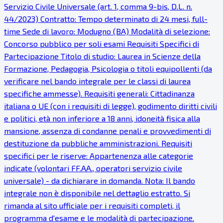
Servizio Civile Universale (art. 1, comma 9-bis, D.L. n.
44/2023) Contratto: Tempo determinato di 24 mesi, full-
time Sede di lavoro: Modugno (BA) Modalità di selezione:
Concorso pubblico per soli esami Requisiti Specifici di
Partecipazione Titolo di studio: Laurea in Scienze della
Formazione, Pedagogia, Psicologia o titoli equipollenti (da
verificare nel bando integrale per le classi di laurea
specifiche ammesse). Requisiti generali: Cittadinanza
italiana o UE (con i requisiti di legge), godimento diritti civili
e politici, età non inferiore a 18 anni, idoneità fisica alla
mansione, assenza di condanne penali e provvedimenti di
destituzione da pubbliche amministrazioni. Requisiti
specifici per le riserve: Appartenenza alle categorie
indicate (volontari FF.AA., operatori servizio civile
universale) - da dichiarare in domanda. Nota: Il bando
integrale non è disponibile nel dettaglio estratto. Si
rimanda al sito ufficiale per i requisiti completi, il
programma d'esame e le modalità di partecipazione.