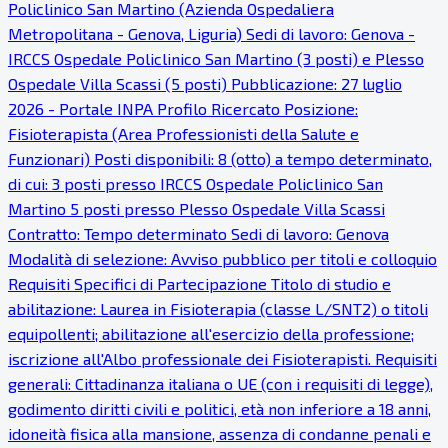
Policlinico San Martino (Azienda Ospedaliera
Metropolitana - Genova, Liguria) Sedi di lavoro: Genova -
IRCCS Ospedale Policlinico San Martino (3 posti) e Plesso
Ospedale Villa Scassi (5 posti) Pubblicazione: 27 luglio
2026 - Portale INPA Profilo Ricercato Posizione:
Fisioterapista (Area Professionisti della Salute e
Funzionari) Posti disponibili: 8 (otto) a tempo determinato,
di cui: 3 posti presso IRCCS Ospedale Policlinico San
Martino 5 posti presso Plesso Ospedale Villa Scassi
Contratto: Tempo determinato Sedi di lavoro: Genova
Modalità di selezione: Avviso pubblico per titoli e colloquio
Requisiti Specifici di Partecipazione Titolo di studio e
abilitazione: Laurea in Fisioterapia (classe L/SNT2) o titoli
equipollenti; abilitazione all'esercizio della professione;
iscrizione all'Albo professionale dei Fisioterapisti. Requisiti
generali: Cittadinanza italiana o UE (con i requisiti di legge),
godimento diritti civili e politici, età non inferiore a 18 anni,
idoneità fisica alla mansione, assenza di condanne penali e