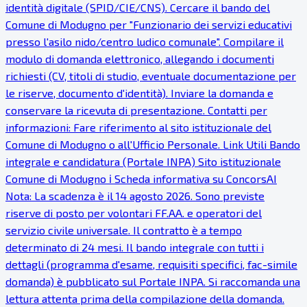
identità digitale (SPID/CIE/CNS). Cercare il bando del
Comune di Modugno per "Funzionario dei servizi educativi
presso l'asilo nido/centro ludico comunale". Compilare il
modulo di domanda elettronico, allegando i documenti
richiesti (CV, titoli di studio, eventuale documentazione per
le riserve, documento d'identità). Inviare la domanda e
conservare la ricevuta di presentazione. Contatti per
informazioni: Fare riferimento al sito istituzionale del
Comune di Modugno o all'Ufficio Personale. Link Utili Bando
integrale e candidatura (Portale INPA) Sito istituzionale
Comune di Modugno ℹ Scheda informativa su ConcorsAI
Nota: La scadenza è il 14 agosto 2026. Sono previste
riserve di posto per volontari FF.AA. e operatori del
servizio civile universale. Il contratto è a tempo
determinato di 24 mesi. Il bando integrale con tutti i
dettagli (programma d'esame, requisiti specifici, fac-simile
domanda) è pubblicato sul Portale INPA. Si raccomanda una
lettura attenta prima della compilazione della domanda.