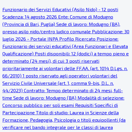
Funzionario dei Servizi Educativi (Asilo Nido) - 12 posti
Scadenza: 14 agosto 2026 Ente: Comune di Modugno
(Provincia di Bari, Puglia) Sede di lavoro: Modugno (BA),
presso asilo nido/centro ludico comunale Pubblicazione: 30
luglio 2026 - Portale INPA Profilo Ricercato Posizione:
Funzionario dei servizi educativi (Area Funzionari e Elevata
Qualificazione) Posti disponibili: 12 (dodici) a tempo pieno e
determinato (24 mesi), di cui: 3 posti riservati
prioritariamente ai volontari delle FF.AA. (art. 1014 D.Lgs. n.
66/2010) 1 posto riservato agli operatori volontari del
Servizio Civile Universale (art. 1, comma 9-bis, D.L. n.
44/2023) Contratto: Tempo determinato di 24 mesi, full-
time Sede di lavoro: Modugno (BA) Modalità di selezione:
Concorso pubblico per soli esami Requisiti Specifici di
Partecipazione Titolo di studio: Laurea in Scienze della
Formazione, Pedagogia, Psicologia o titoli equipollenti (da
verificare nel bando integrale per le classi di laurea