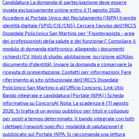
Candidatura La domanda di partecipazione deve essere
inviata esclusivamente online entro il 11 agosto 2026.
Accedere al Portale Unico del Reclutamento (INPA) tramite
identità digitale (SPID/CIE/CNS). Cercare l'avviso dell'IRCCS
Ospedale Policlinico San Martino per "Fisioterapista - area
dei professionisti della salute e dei funzionari". Compilare il
modulo di domanda elettronico, allegando i documenti
richiesti (CV, titoli di studio, abilitazione, iscrizione all'Albo,
documento d'identità). Inviare la domanda e conservare la
ricevuta di presentazione. Contatti per informazioni: Fare
riferimento al sito istituzionale dell'IRCCS Ospedale
Policlinico San Martino o all'Ufficio Concorsi. Link Utili
Bando integrale e candidatura (Portale INPA) ℹ Scheda
informativa su ConcorsAI Nota: La scadenza è l'11 agosto
2026. Si tratta di un avviso pubblico per titoli e colloquio
per posti a tempo determinato. Il bando integrale con tutti
i dettagli (requisiti specifici, modalità di valutazione) è
pubblicato sul Portale INPA. Si raccomanda una lettura