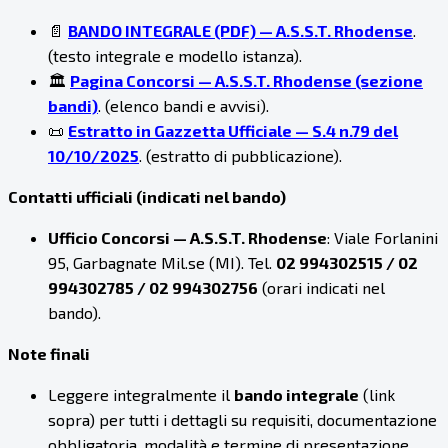
📄
BANDO INTEGRALE (PDF) — A.S.S.T. Rhodense
.
(testo integrale e modello istanza).
🏛️
Pagina Concorsi — A.S.S.T. Rhodense (sezione
bandi)
. (elenco bandi e avvisi).
📜
Estratto in Gazzetta Ufficiale — S.4 n.79 del
10/10/2025
. (estratto di pubblicazione).
Contatti ufficiali (indicati nel bando)
Ufficio Concorsi — A.S.S.T. Rhodense
: Viale Forlanini
95, Garbagnate Mil.se (MI). Tel.
02 994302515 / 02
994302785 / 02 994302756
(orari indicati nel
bando).
Note finali
Leggere integralmente il
bando integrale
(link
sopra) per tutti i dettagli su requisiti, documentazione
obbligatoria, modalità e termine di presentazione,