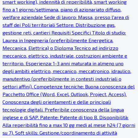
smart working), indennità di reperibilità, smart working
fino a 1 giorno/settimana, piano di azionariato diffuso,
welfare aziendale Sede di lavoro: Massa, presso l'area di
staff dei Poli territoriali Settore: Distribuzione gas,
gestione reti, cantieri Requisiti Specifici Titolo di studio:
Laurea in Ingegneria (preferibilmente Energetica,
Meccanica, Elettrica) o Diploma Tecnico ad indirizzo
meccanico, elettrico, industriale, costruzioni ambiente e
territorio. Esperienza: 1-3 anni maturata in almeno uno
degli ambiti: elettrico, meccanico, meccatronico, idraulico,
manutentivo (preferibilmente in contesti industriali o
settori affini). Competenze tecniche: Buona conoscenza del
Pacchetto Office (Word, Excel, Outlook, Project, Access).
Conoscenza degli orientamenti e delle principali
tecnologie digitali. Preferibile conoscenza della lingua
inglese e di SAP. Patente: Patente di tipo B. Disponibilità:
Alla reperibilità fino a max 10 gg medi al mese h24 (7 giorni
su 7). Soft skills: Gestione/coordinamento di attività