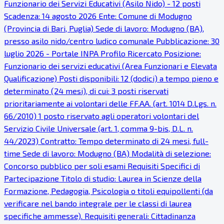
Funzionario dei Servizi Educativi (Asilo Nido) - 12 posti
Scadenza: 14 agosto 2026 Ente: Comune di Modugno
(Provincia di Bari, Puglia) Sede di lavoro: Modugno (BA),
presso asilo nido/centro ludico comunale Pubblicazione: 30
luglio 2026 - Portale INPA Profilo Ricercato Posizione:
Funzionario dei servizi educativi (Area Funzionari e Elevata
Qualificazione) Posti disponibili: 12 (dodici) a tempo pieno e
determinato (24 mesi), di cui: 3 posti riservati
prioritariamente ai volontari delle FF.AA. (art. 1014 D.Lgs. n.
66/2010) 1 posto riservato agli operatori volontari del
Servizio Civile Universale (art. 1, comma 9-bis, D.L. n.
44/2023) Contratto: Tempo determinato di 24 mesi, full-
time Sede di lavoro: Modugno (BA) Modalità di selezione:
Concorso pubblico per soli esami Requisiti Specifici di
Partecipazione Titolo di studio: Laurea in Scienze della
Formazione, Pedagogia, Psicologia o titoli equipollenti (da
verificare nel bando integrale per le classi di laurea
specifiche ammesse). Requisiti generali: Cittadinanza