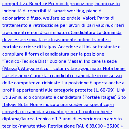
competitiva. Benefici: Premio di produzione, buoni pasto,
indennità di reperibilità, smart working, piano di
azionariato diffuso, welfare aziendale. Valori: Parità di
trattamento e retribuzione per lavori di pari valore, criteri
trasparenti e non discriminatori. Candidatura La domanda
deve essere inviata esclusivamente online tramite il
portale carriere di Italgas. Accedere al link sottostante e
compilare il form di candidatura per la posizione
"Tecnico/Tecnica Distribuzione Massa". Indicare la sede
(Massa). Allegare il curriculum vitae aggiornato. Nota bene:
La selezione è aperta a candidati e candidate in possesso
delle competenze richieste. La posizione è aperta anche a
profili appartenenti alle categorie protette (L. 68/99). Link
Utili Annuncio completo e candidatura (Portale Italgas) Sito
Italgas Nota: Non è indicata una scadenza specifica; si
consiglia di candidarsi quanto prima. Il ruolo richiede
diploma/laurea tecnica e 1-3 anni di esperienza in ambito
tecnico/manutentivo. Retribuzione RAL € 33.000 - 35.100 +