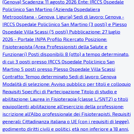
(Genova) Scadenza: 11 agosto 2026 Ente: IRCCS Ospedale
Policlinico San Martino (Azienda Ospedaliera
Metropolitana - Genova, Liguria) Sedi di lavoro: Genova -
IRCCS Ospedale Policlinico San Martino (3 posti) e Plesso
Ospedale Villa Scassi (5 posti) Pubblicazione: 27 luglio
2026 - Portale INPA Profilo Ricercato Posizione:
Fisioterapista (Area Professionisti della Salute e
Funzionari) Posti disponibili: 8 (otto) a tempo determinato,
di cui: 3 posti presso IRCCS Ospedale Policlinico San
Martino 5 posti presso Plesso Ospedale Villa Scassi
Contratto: Tempo determinato Sedi di lavoro: Genova
Modalità di selezione: Avviso pubblico per titoli e colloquio
Requisiti Specifici di Partecipazione Titolo di studio e
abilitazione: Laurea in Fisioterapia (classe L/SNT2) o titoli
equipollenti; abilitazione all'esercizio della professione;
iscrizione all'Albo professionale dei Fisioterapisti. Requisiti
generali: Cittadinanza italiana o UE (con i requisiti di legge),
godimento diritti civili e politici, età non inferiore a 18 anni,