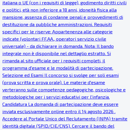
italiana o UE (con i requisiti di legge), godimento diritti civili
e politici, età non inferiore a 18 anni, idoneità fisica alla
mansione, assenza di condanne penali e provvedimenti di
destituzione da pubbliche amministrazioni. Requisiti
specifici per le riserve: Appartenenza alle categorie
indicate (volontari FF.AA., operatori servizio civile
universale) - da dichiarare in domanda. Nota: Il bando
integrale non è disponibile nel dettaglio estratto. Si
rimanda al sito ufficiale per i requisiti completi, il
programma d'esame e le modalità di partecipazione.
Selezione ed Esami Il concorso si svolge per soli esami
(prova scritta e prova orale). Le materie d'esame
verteranno sulle competenze pedagogiche, psicologiche e
metodologiche per i servizi educativi per l'infanzia.
Candidatura La domanda di partecipazione deve essere
inviata esclusivamente online entro il 14 agosto 2026 .
Accedere al Portale Unico del Reclutamento (INPA) tramite
identità digitale (SPID/CIE/CNS). Cercare il bando del