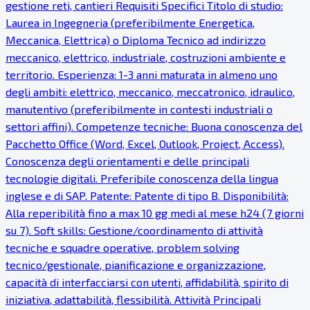
gestione reti, cantieri Requisiti Specifici Titolo di studio:
Laurea in Ingegneria (preferibilmente Energetica,
Meccanica, Elettrica) o Diploma Tecnico ad indirizzo
meccanico, elettrico, industriale, costruzioni ambiente e
territorio. Esperienza: 1-3 anni maturata in almeno uno
degli ambiti: elettrico, meccanico, meccatronico, idraulico,
manutentivo (preferibilmente in contesti industriali o
settori affini). Competenze tecniche: Buona conoscenza del
Pacchetto Office (Word, Excel, Outlook, Project, Access).
Conoscenza degli orientamenti e delle principali
tecnologie digitali. Preferibile conoscenza della lingua
inglese e di SAP. Patente: Patente di tipo B. Disponibilità:
Alla reperibilità fino a max 10 gg medi al mese h24 (7 giorni
su 7). Soft skills: Gestione/coordinamento di attività
tecniche e squadre operative, problem solving
tecnico/gestionale, pianificazione e organizzazione,
capacità di interfacciarsi con utenti, affidabilità, spirito di
iniziativa, adattabilità, flessibilità. Attività Principali