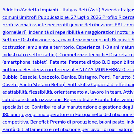
Addetto/Addetta Impianti - Italgas Reti (Asti) Azienda: Italg
comuni limitrofi Pubblicazione: 27 luglio 2026 Profilo Ricer
professionalizzante per profili junior Retribuzione: RAL comp
giornalieri), indennità di reperibilità e maggiorazioni notturn
Settore: Distribuzione gas, manutenzione impianti Requisiti S
costruzioni ambiente e territorio. Esperienza: 1-3 anni matur
industriali o settori affini). Competenze tecniche: Discreta co
(smartphone, tablet). Patente: Patente di tipo B. Disponibilità
notturno. Residenza preferenziale: NIZZA MONFERRATO e com
Bubbio, Cessole, Loazzolo, Denice, Bistagno, Ponti, Perletto
Oliveto, Santo Stefano Belbo). Soft skills: Capacità di effettua
adattabilità, flessibilità, orientamento al lavoro in team. Atti
catodica e di odorizzazione. Reperibilità e Pronto Intervento.
specialistico: Contribuire alla manutenzione e gestione degli
180 anni, oggi primo operatore in Europa nella distribuzione 
competitiva. Benefici: Premio di produzione, buoni pasto, inde
Parità di trattamento e retribuzione per lavori di pari valor