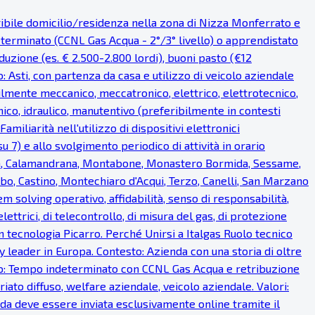
eribile domicilio/residenza nella zona di Nizza Monferrato e
eterminato (CCNL Gas Acqua - 2°/3° livello) o apprendistato
uzione (es. € 2.500-2.800 lordi), buoni pasto (€12
o: Asti, con partenza da casa e utilizzo di veicolo aziendale
bilmente meccanico, meccatronico, elettrico, elettrotecnico,
ico, idraulico, manutentivo (preferibilmente in contesti
miliarità nell'utilizzo di dispositivi elettronici
u 7) e allo svolgimento periodico di attività in orario
ea, Calamandrana, Montabone, Monastero Bormida, Sessame,
bo, Castino, Montechiaro d'Acqui, Terzo, Canelli, San Marzano
em solving operativo, affidabilità, senso di responsabilità,
lettrici, di telecontrollo, di misura del gas, di protezione
on tecnologia Picarro. Perché Unirsi a Italgas Ruolo tecnico
 leader in Europa. Contesto: Azienda con una storia di oltre
ratto: Tempo indeterminato con CCNL Gas Acqua e retribuzione
iato diffuso, welfare aziendale, veicolo aziendale. Valori:
anda deve essere inviata esclusivamente online tramite il