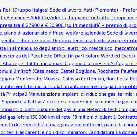
as Reti (Gruppo Italgas) Sede di lavoro: Asti (Piemonte) - Pref
cato Posizione: Addetto/Addetta Impianti Contratto: Tempo ind
resa tra € 27.900 e € 30.900 (su 14 mensilità) + premio di prod
e, piano di azionariato diffuso, welfare aziendale Sede di lavor
pecifici Titolo di studio: Diploma tecnico ad indirizzo preferi
ata in almeno uno degli ambiti: elettrico, meccanico, meccatron
noscenza del Pacchetto Office (in particolare Word ed Excel). Fa
: Alla reperibilità fino a max 10 gg medi al mese h24 (7 giorni s
uni limitrofi (Cassinasco, Castel Boglione, Rocchetta Palaf
, Spigno Monferrato, Moasca, Calosso Cortemiali, Rocchetta Bel
re interventi tecnici articolati in autonomia e in squadra, probl
vità Principali Manutenzione impianti di riduzione gas, termici, e
 Supporto all'attività di ricerca dispersioni su condotte gas c
 impianti di distribuzione del gas in una Network Tech Company
del gas (oltre 150.000 km di rete, 13 milioni di clienti). Cont
nnità di reperibilità e maggiorazioni notturne, piano di azionar
e, criteri trasparenti e non discriminatori. Candidatura La dom