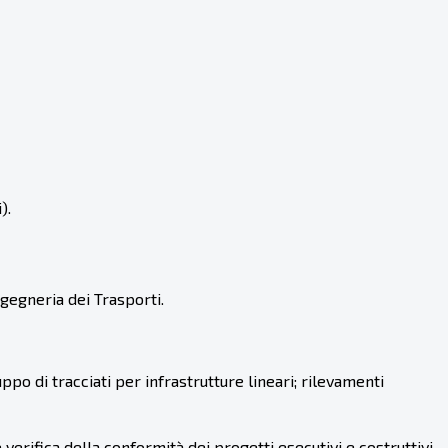
).
gegneria dei Trasporti.
po di tracciati per infrastrutture lineari; rilevamenti
rifica della conformità dei progetti esecutivi e costruttivi.