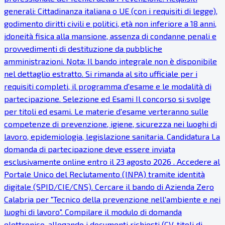
generali: Cittadinanza italiana o UE (con i requisiti di legge),
godimento diritti civili e politici, età non inferiore a 18 anni,
idoneità fisica alla mansione, assenza di condanne penali e
provvedimenti di destituzione da pubbliche
amministrazioni. Nota: Il bando integrale non è disponibile
nel dettaglio estratto. Si rimanda al sito ufficiale per i
requisiti completi, il programma d'esame e le modalità di
partecipazione. Selezione ed Esami Il concorso si svolge
per titoli ed esami. Le materie d'esame verteranno sulle
competenze di prevenzione, igiene, sicurezza nei luoghi di
lavoro, epidemiologia, legislazione sanitaria. Candidatura La
domanda di partecipazione deve essere inviata
esclusivamente online entro il 23 agosto 2026 . Accedere al
Portale Unico del Reclutamento (INPA) tramite identità
digitale (SPID/CIE/CNS). Cercare il bando di Azienda Zero
Calabria per "Tecnico della prevenzione nell'ambiente e nei
luoghi di lavoro". Compilare il modulo di domanda
elettronico, allegando i documenti richiesti (CV, titoli di