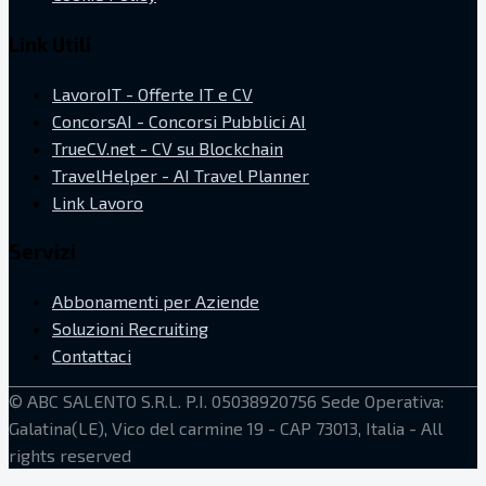
Link Utili
LavoroIT - Offerte IT e CV
ConcorsAI - Concorsi Pubblici AI
TrueCV.net - CV su Blockchain
TravelHelper - AI Travel Planner
Link Lavoro
Servizi
Abbonamenti per Aziende
Soluzioni Recruiting
Contattaci
©
ABC SALENTO S.R.L.
P.I. 05038920756
Sede Operativa:
Galatina(LE), Vico del carmine 19 - CAP 73013, Italia
- All
rights reserved