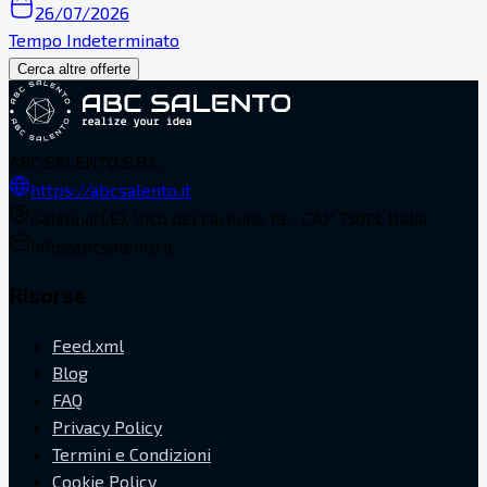
26/07/2026
Tempo Indeterminato
Cerca altre offerte
ABC SALENTO S.R.L.
https://abcsalento.it
Galatina(LE), Vico del carmine 19 - CAP 73013, Italia
info@abcsalento.it
Risorse
Feed.xml
Blog
FAQ
Privacy Policy
Termini e Condizioni
Cookie Policy