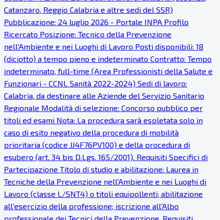
Catanzaro, Reggio Calabria e altre sedi del SSR)
Pubblicazione: 24 luglio 2026 - Portale INPA Profilo
Ricercato Posizione: Tecnico della Prevenzione
nell'Ambiente e nei Luoghi di Lavoro Posti disponibili: 18
(diciotto) a tempo pieno e indeterminato Contratto: Tempo
indeterminato, full-time (Area Professionisti della Salute e
Funzionari - CCNL Sanità 2022-2024) Sedi di lavoro:
Calabria, da destinare alle Aziende del Servizio Sanitario
Regionale Modalità di selezione: Concorso pubblico per
titoli ed esami Nota: La procedura sarà espletata solo in
caso di esito negativo della procedura di mobilità
prioritaria (codice JJ4F76PV100) e della procedura di
esubero (art. 34 bis D.Lgs. 165/2001). Requisiti Specifici di
Partecipazione Titolo di studio e abilitazione: Laurea in
Tecniche della Prevenzione nell'Ambiente e nei Luoghi di
Lavoro (classe L/SNT4) o titoli equipollenti; abilitazione
all'esercizio della professione; iscrizione all'Albo
professionale dei Tecnici della Prevenzione. Requisiti