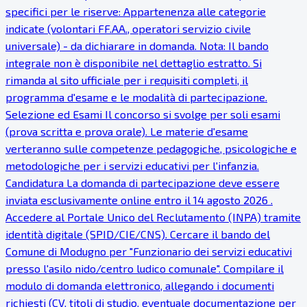
specifici per le riserve: Appartenenza alle categorie
indicate (volontari FF.AA., operatori servizio civile
universale) - da dichiarare in domanda. Nota: Il bando
integrale non è disponibile nel dettaglio estratto. Si
rimanda al sito ufficiale per i requisiti completi, il
programma d'esame e le modalità di partecipazione.
Selezione ed Esami Il concorso si svolge per soli esami
(prova scritta e prova orale). Le materie d'esame
verteranno sulle competenze pedagogiche, psicologiche e
metodologiche per i servizi educativi per l'infanzia.
Candidatura La domanda di partecipazione deve essere
inviata esclusivamente online entro il 14 agosto 2026 .
Accedere al Portale Unico del Reclutamento (INPA) tramite
identità digitale (SPID/CIE/CNS). Cercare il bando del
Comune di Modugno per "Funzionario dei servizi educativi
presso l'asilo nido/centro ludico comunale". Compilare il
modulo di domanda elettronico, allegando i documenti
richiesti (CV, titoli di studio, eventuale documentazione per