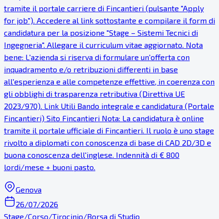
tramite il portale carriere di Fincantieri (pulsante "Apply
for job"). Accedere al link sottostante e compilare il form di
candidatura per la posizione "Stage – Sistemi Tecnici di
Ingegneria". Allegare il curriculum vitae aggiornato. Nota
bene: L'azienda si riserva di formulare un'offerta con
inquadramento e/o retribuzioni differenti in base
all'esperienza e alle competenze effettive, in coerenza con
gli obblighi di trasparenza retributiva (Direttiva UE
2023/970). Link Utili Bando integrale e candidatura (Portale
Fincantieri) Sito Fincantieri Nota: La candidatura è online
tramite il portale ufficiale di Fincantieri. Il ruolo è uno stage
rivolto a diplomati con conoscenza di base di CAD 2D/3D e
buona conoscenza dell'inglese. Indennità di € 800
lordi/mese + buoni pasto.
Genova
26/07/2026
Stage/Corso/Tirocinio/Borsa di Studio