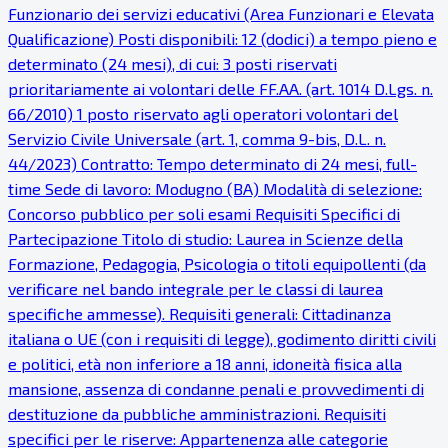
Funzionario dei servizi educativi (Area Funzionari e Elevata
Qualificazione) Posti disponibili: 12 (dodici) a tempo pieno e
determinato (24 mesi), di cui: 3 posti riservati
prioritariamente ai volontari delle FF.AA. (art. 1014 D.Lgs. n.
66/2010) 1 posto riservato agli operatori volontari del
Servizio Civile Universale (art. 1, comma 9-bis, D.L. n.
44/2023) Contratto: Tempo determinato di 24 mesi, full-
time Sede di lavoro: Modugno (BA) Modalità di selezione:
Concorso pubblico per soli esami Requisiti Specifici di
Partecipazione Titolo di studio: Laurea in Scienze della
Formazione, Pedagogia, Psicologia o titoli equipollenti (da
verificare nel bando integrale per le classi di laurea
specifiche ammesse). Requisiti generali: Cittadinanza
italiana o UE (con i requisiti di legge), godimento diritti civili
e politici, età non inferiore a 18 anni, idoneità fisica alla
mansione, assenza di condanne penali e provvedimenti di
destituzione da pubbliche amministrazioni. Requisiti
specifici per le riserve: Appartenenza alle categorie