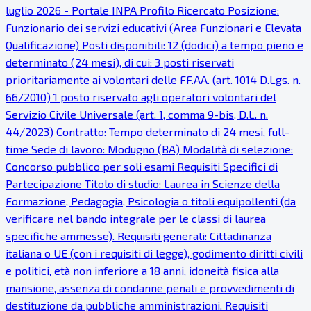
luglio 2026 - Portale INPA Profilo Ricercato Posizione:
Funzionario dei servizi educativi (Area Funzionari e Elevata
Qualificazione) Posti disponibili: 12 (dodici) a tempo pieno e
determinato (24 mesi), di cui: 3 posti riservati
prioritariamente ai volontari delle FF.AA. (art. 1014 D.Lgs. n.
66/2010) 1 posto riservato agli operatori volontari del
Servizio Civile Universale (art. 1, comma 9-bis, D.L. n.
44/2023) Contratto: Tempo determinato di 24 mesi, full-
time Sede di lavoro: Modugno (BA) Modalità di selezione:
Concorso pubblico per soli esami Requisiti Specifici di
Partecipazione Titolo di studio: Laurea in Scienze della
Formazione, Pedagogia, Psicologia o titoli equipollenti (da
verificare nel bando integrale per le classi di laurea
specifiche ammesse). Requisiti generali: Cittadinanza
italiana o UE (con i requisiti di legge), godimento diritti civili
e politici, età non inferiore a 18 anni, idoneità fisica alla
mansione, assenza di condanne penali e provvedimenti di
destituzione da pubbliche amministrazioni. Requisiti