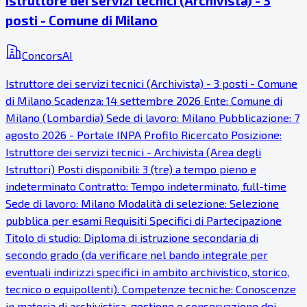
Istruttore dei servizi tecnici (Archivista) - 3
posti - Comune di Milano
ConcorsAI
Istruttore dei servizi tecnici (Archivista) - 3 posti - Comune
di Milano Scadenza: 14 settembre 2026 Ente: Comune di
Milano (Lombardia) Sede di lavoro: Milano Pubblicazione: 7
agosto 2026 - Portale INPA Profilo Ricercato Posizione:
Istruttore dei servizi tecnici - Archivista (Area degli
Istruttori) Posti disponibili: 3 (tre) a tempo pieno e
indeterminato Contratto: Tempo indeterminato, full-time
Sede di lavoro: Milano Modalità di selezione: Selezione
pubblica per esami Requisiti Specifici di Partecipazione
Titolo di studio: Diploma di istruzione secondaria di
secondo grado (da verificare nel bando integrale per
eventuali indirizzi specifici in ambito archivistico, storico,
tecnico o equipollenti). Competenze tecniche: Conoscenze
in materia di archivistica, gestione e conservazione dei