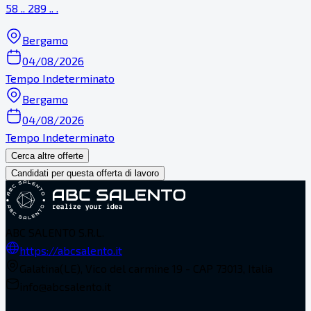
58 .. 289 .. .
Bergamo
04/08/2026
Tempo Indeterminato
Bergamo
04/08/2026
Tempo Indeterminato
Cerca altre offerte
Candidati per questa offerta di lavoro
ABC SALENTO S.R.L.
https://abcsalento.it
Galatina(LE), Vico del carmine 19 - CAP 73013, Italia
info@abcsalento.it