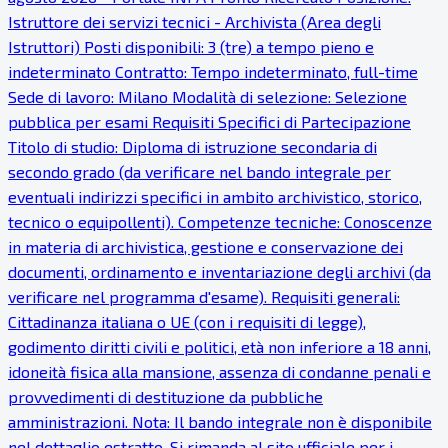
Istruttore dei servizi tecnici - Archivista (Area degli
Istruttori) Posti disponibili: 3 (tre) a tempo pieno e
indeterminato Contratto: Tempo indeterminato, full-time
Sede di lavoro: Milano Modalità di selezione: Selezione
pubblica per esami Requisiti Specifici di Partecipazione
Titolo di studio: Diploma di istruzione secondaria di
secondo grado (da verificare nel bando integrale per
eventuali indirizzi specifici in ambito archivistico, storico,
tecnico o equipollenti). Competenze tecniche: Conoscenze
in materia di archivistica, gestione e conservazione dei
documenti, ordinamento e inventariazione degli archivi (da
verificare nel programma d'esame). Requisiti generali:
Cittadinanza italiana o UE (con i requisiti di legge),
godimento diritti civili e politici, età non inferiore a 18 anni,
idoneità fisica alla mansione, assenza di condanne penali e
provvedimenti di destituzione da pubbliche
amministrazioni. Nota: Il bando integrale non è disponibile
nel dettaglio estratto. Si rimanda al sito ufficiale per i