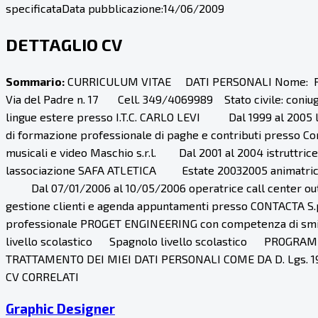
specificata
Data pubblicazione:
14/06/2009
DETTAGLIO CV
Sommario:
CURRICULUM VITAE DATI PERSONALI Nome: PAOLA 
Via del Padre n. 17 Cell. 349/4069989 Stato civile: 
lingue estere presso I.T.C. CARLO LEVI Dal 1999 al 2005 La
di formazione professionale di paghe e contributi presso
musicali e video Maschio s.r.l. Dal 2001 al 2004 istruttri
lassociazione SAFA ATLETICA Estate 20032005 animatrice 
Dal 07/01/2006 al 10/05/2006 operatrice call center ou
gestione clienti e agenda appuntamenti presso CONTACTA S
professionale PROGET ENGINEERING con competenza di smi
livello scolastico Spagnolo livello scolastico PROGRA
TRATTAMENTO DEI MIEI DATI PERSONALI COME DA D. Lgs. 1
CV CORRELATI
Graphic Designer