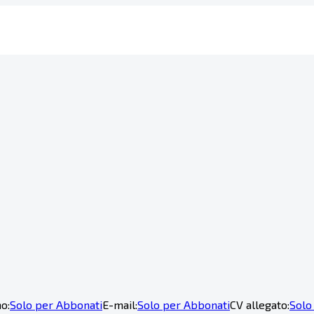
o:
Solo per Abbonati
E-mail:
Solo per Abbonati
CV allegato:
Solo