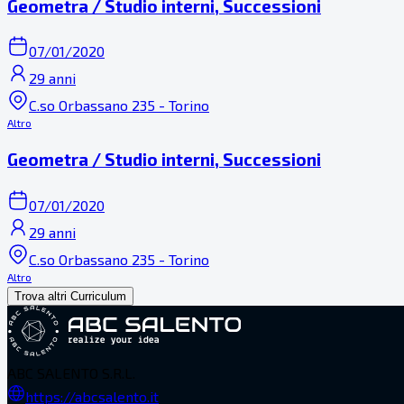
Geometra / Studio interni, Successioni
07/01/2020
29 anni
C.so Orbassano 235 - Torino
Altro
Geometra / Studio interni, Successioni
07/01/2020
29 anni
C.so Orbassano 235 - Torino
Altro
Trova altri Curriculum
ABC SALENTO S.R.L.
https://abcsalento.it