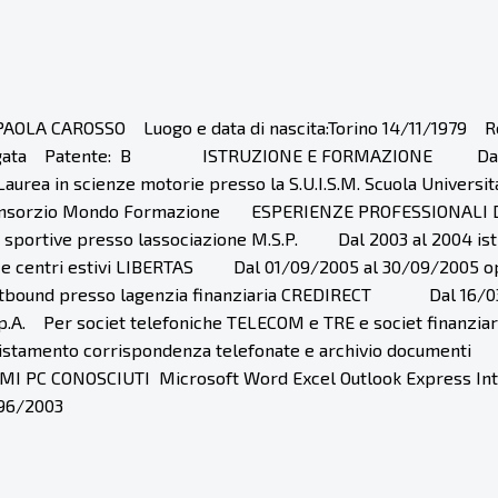
CAROSSO Luogo e data di nascita:Torino 14/11/1979 Resid
coniugata Patente: B ISTRUZIONE E FORMAZIONE Dal 1994 
urea in scienze motorie presso la S.U.I.S.M. Scuola Univers
 Consorzio Mondo Formazione ESPERIENZE PROFESSIONALI Dal 
ce sportive presso lassociazione M.S.P. Dal 2003 al 2004 ist
centri estivi LIBERTAS Dal 01/09/2005 al 30/09/2005 oper
tbound presso lagenzia finanziaria CREDIRECT Dal 16/03/2
.p.A. Per societ telefoniche TELECOM e TRE e societ finanz
stamento corrispondenza telefonate e archivio documenti
MMI PC CONOSCIUTI Microsoft Word Excel Outlook Express 
96/2003