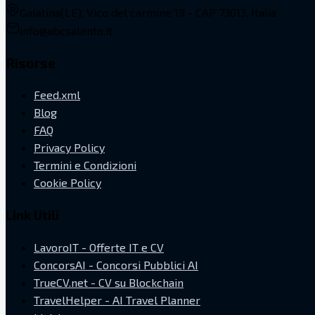
Galatina(LE), Vico del carmine 19 - CAP 73013, Italia
info@abcsalento.it
Risorse
Feed.xml
Blog
FAQ
Privacy Policy
Termini e Condizioni
Cookie Policy
Link Utili
LavoroIT - Offerte IT e CV
ConcorsAI - Concorsi Pubblici AI
TrueCV.net - CV su Blockchain
TravelHelper - AI Travel Planner