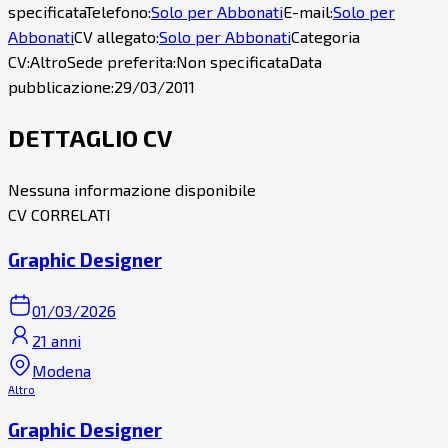
specificata
Telefono:
Solo per Abbonati
E-mail:
Solo per
Abbonati
CV allegato:
Solo per Abbonati
Categoria
CV:
Altro
Sede preferita:
Non specificata
Data
pubblicazione:
29/03/2011
DETTAGLIO CV
Nessuna informazione disponibile
CV CORRELATI
Graphic Designer
01/03/2026
21 anni
Modena
Altro
Graphic Designer