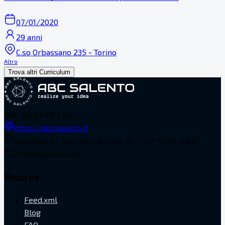
07/01/2020
29 anni
C.so Orbassano 235 - Torino
Altro
Trova altri Curriculum
ABC SALENTO S.R.L.
https://abcsalento.it
Galatina(LE), Vico del carmine 19 - CAP 73013, Italia
info@abcsalento.it
Risorse
Feed.xml
Blog
FAQ