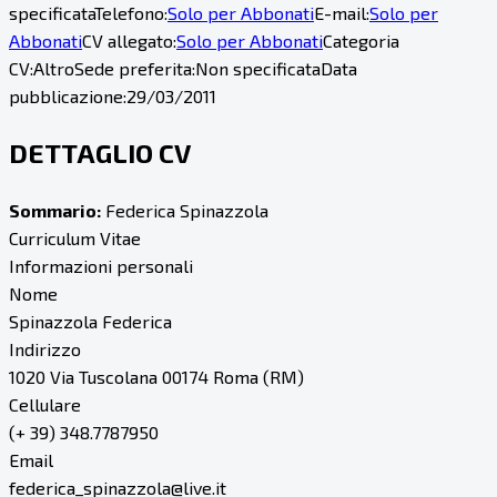
specificata
Telefono:
Solo per Abbonati
E-mail:
Solo per
Abbonati
CV allegato:
Solo per Abbonati
Categoria
CV:
Altro
Sede preferita:
Non specificata
Data
pubblicazione:
29/03/2011
DETTAGLIO CV
Sommario:
Federica Spinazzola
Curriculum Vitae
Informazioni personali
Nome
Spinazzola Federica
Indirizzo
1020 Via Tuscolana 00174 Roma (RM)
Cellulare
(+ 39) 348.7787950
Email
federica_spinazzola@live.it