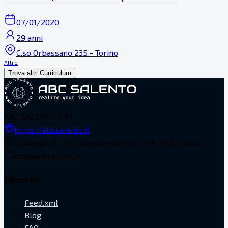
07/01/2020
29 anni
C.so Orbassano 235 - Torino
Altro
Trova altri Curriculum
ABC SALENTO S.R.L.
https://abcsalento.it
Galatina(LE), Vico del carmine 19 - CAP 73013, Italia
info@abcsalento.it
Risorse
Feed.xml
Blog
FAQ