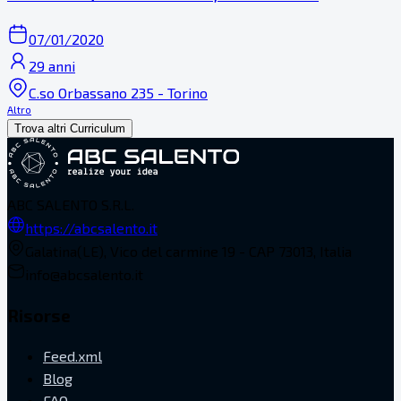
07/01/2020
29 anni
C.so Orbassano 235 - Torino
Altro
Trova altri Curriculum
ABC SALENTO S.R.L.
https://abcsalento.it
Galatina(LE), Vico del carmine 19 - CAP 73013, Italia
info@abcsalento.it
Risorse
Feed.xml
Blog
FAQ