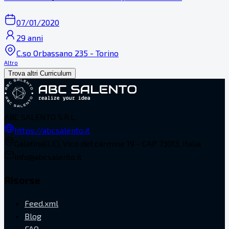
07/01/2020
29 anni
C.so Orbassano 235 - Torino
Altro
Trova altri Curriculum
ABC SALENTO S.R.L.
https://abcsalento.it
Galatina(LE), Vico del carmine 19 - CAP 73013, Italia
info@abcsalento.it
Risorse
Feed.xml
Blog
FAQ