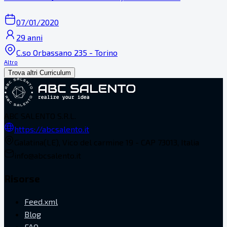
07/01/2020
29 anni
C.so Orbassano 235 - Torino
Altro
Trova altri Curriculum
ABC SALENTO S.R.L.
https://abcsalento.it
Galatina(LE), Vico del carmine 19 - CAP 73013, Italia
info@abcsalento.it
Risorse
Feed.xml
Blog
FAQ