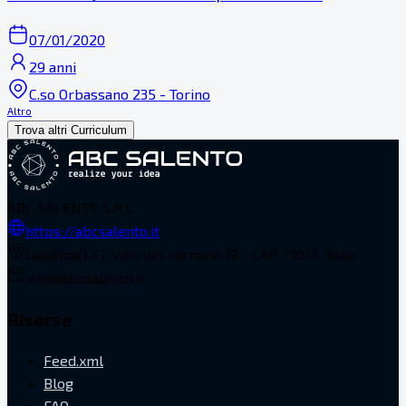
07/01/2020
29 anni
C.so Orbassano 235 - Torino
Altro
Trova altri Curriculum
ABC SALENTO S.R.L.
https://abcsalento.it
Galatina(LE), Vico del carmine 19 - CAP 73013, Italia
info@abcsalento.it
Risorse
Feed.xml
Blog
FAQ