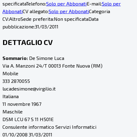
specificata
Telefono:
Solo per Abbonati
E-mail:
Solo per
Abbonati
CV allegato:
Solo per Abbonati
Categoria
CV:
Altro
Sede preferita:
Non specificata
Data
pubblicazione:
31/03/2011
DETTAGLIO CV
Sommario:
De Simone Luca
Via A. Manzoni 24/T 00013 Fonte Nuova (RM)
Mobile
333 2870055
lucadesimone@virgilio.it
Italiana
11 novembre 1967
Maschile
DSM LCU 67 S 11 H501E
Consulente informatico Servizi Informatici
01/10/2008 31/03/2011