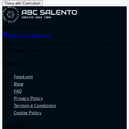
Trova altri Curriculum
ABC SALENTO S.R.L.
https://abcsalento.it
Galatina(LE), Vico del carmine 19 - CAP 73013, Italia
info@abcsalento.it
Risorse
Feed.xml
Blog
FAQ
Privacy Policy
Termini e Condizioni
Cookie Policy
Link Utili