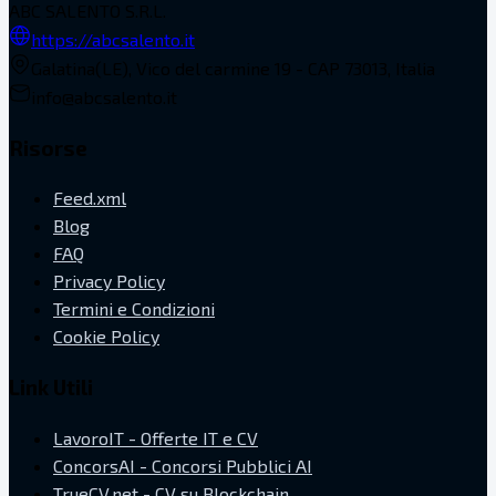
ABC SALENTO S.R.L.
https://abcsalento.it
Galatina(LE), Vico del carmine 19 - CAP 73013, Italia
info@abcsalento.it
Risorse
Feed.xml
Blog
FAQ
Privacy Policy
Termini e Condizioni
Cookie Policy
Link Utili
LavoroIT - Offerte IT e CV
ConcorsAI - Concorsi Pubblici AI
TrueCV.net - CV su Blockchain