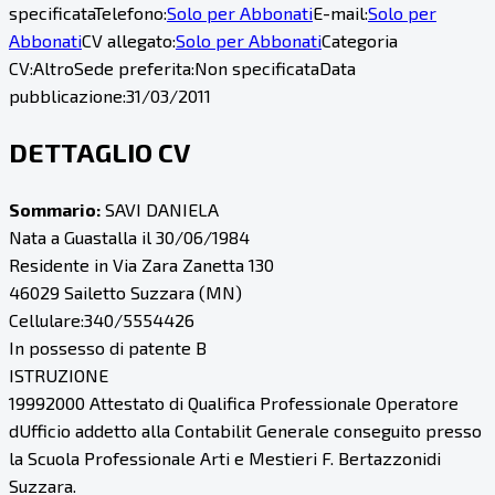
specificata
Telefono:
Solo per Abbonati
E-mail:
Solo per
Abbonati
CV allegato:
Solo per Abbonati
Categoria
CV:
Altro
Sede preferita:
Non specificata
Data
pubblicazione:
31/03/2011
DETTAGLIO CV
Sommario:
SAVI DANIELA
Nata a Guastalla il 30/06/1984
Residente in Via Zara Zanetta 130
46029 Sailetto Suzzara (MN)
Cellulare:340/5554426
In possesso di patente B
ISTRUZIONE
19992000 Attestato di Qualifica Professionale Operatore
dUfficio addetto alla Contabilit Generale conseguito presso
la Scuola Professionale Arti e Mestieri F. Bertazzonidi
Suzzara.