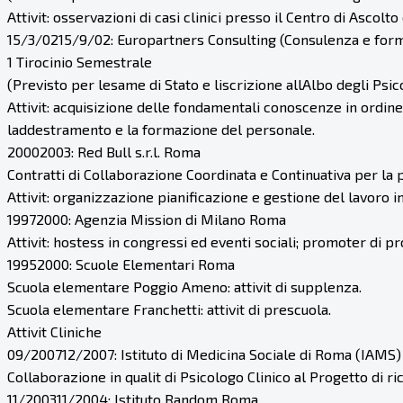
Attivit: osservazioni di casi clinici presso il Centro di Ascolt
15/3/0215/9/02: Europartners Consulting (Consulenza e fo
1 Tirocinio Semestrale
(Previsto per lesame di Stato e liscrizione allAlbo degli Psic
Attivit: acquisizione delle fondamentali conoscenze in ordine 
laddestramento e la formazione del personale.
20002003: Red Bull s.r.l. Roma
Contratti di Collaborazione Coordinata e Continuativa per l
Attivit: organizzazione pianificazione e gestione del lavoro 
19972000: Agenzia Mission di Milano Roma
Attivit: hostess in congressi ed eventi sociali; promoter di p
19952000: Scuole Elementari Roma
Scuola elementare Poggio Ameno: attivit di supplenza.
Scuola elementare Franchetti: attivit di prescuola.
Attivit Cliniche
09/200712/2007: Istituto di Medicina Sociale di Roma (IAMS) 
Collaborazione in qualit di Psicologo Clinico al Progetto di ric
11/200311/2004: Istituto Random Roma