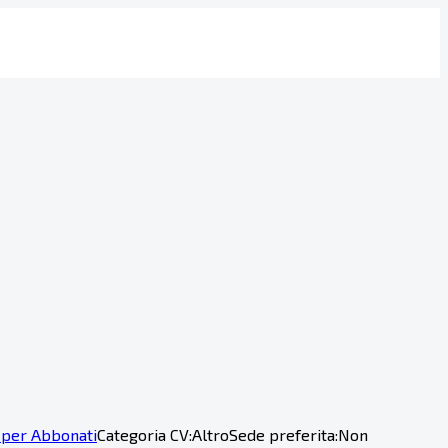
 per Abbonati
Categoria CV:
Altro
Sede preferita:
Non