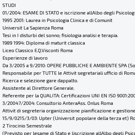
STUDI
01/2004: ESAME DI STATO e iscrizione allAlbo degli Psicologi 
1995 2001: Laurea in Psicologia Clinica e di Comunit
Universit La Sapienza Roma
Tesi in I disturbi del sonno; fisiologia analisi e terapia.
1989 1994: Diploma di maturit classica
Liceo Classico E.Q.Visconti Roma
Esperienze di lavoro
Da 3/2005 a 9/2010: OPERE PUBBLICHE E AMBIENTE SPA (Soci
Responsabile per TUTTE le Attivit segretariali ufficio di Roma
Ricerca e selezione gare dappalto.
Assistente al Direttore Generale.
Referente per la QUALITA: Certificazioni UNI EN ISO 9001:20
3/20047/2004: Consultorio AnteraAss. Onlus Roma
Attivit di segreteria organizzazione pianificazione e gestio
15/9/0215/3/03: Upter (Universit popolare della terza et) 
2 Tirocinio Semestrale
(Previsto per lesame di Stato e liscrizione allAlbo degli Psic