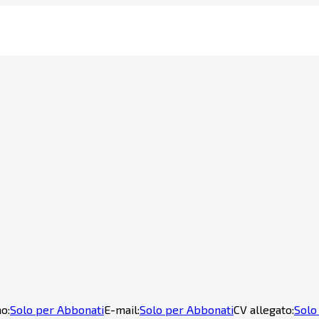
o:
Solo per Abbonati
E-mail:
Solo per Abbonati
CV allegato:
Solo