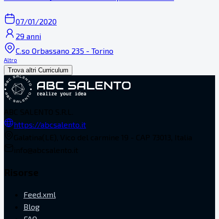
07/01/2020
29 anni
C.so Orbassano 235 - Torino
Altro
Trova altri Curriculum
ABC SALENTO S.R.L.
https://abcsalento.it
Galatina(LE), Vico del carmine 19 - CAP 73013, Italia
info@abcsalento.it
Risorse
Feed.xml
Blog
FAQ