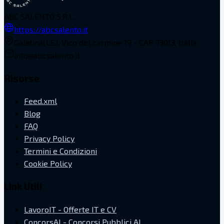
ABC SALENTO S.R.L.
https://abcsalento.it
Galatina(LE), Vico del carmine 19 - CAP 73013, Italia
info@abcsalento.it
Risorse
Feed.xml
Blog
FAQ
Privacy Policy
Termini e Condizioni
Cookie Policy
Link Utili
LavoroIT - Offerte IT e CV
ConcorsAI - Concorsi Pubblici AI