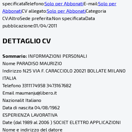
specificata
Telefono:
Solo per Abbonati
E-mail:
Solo per
Abbonati
CV allegato:
Solo per Abbonati
Categoria
CV:
Altro
Sede preferita:
Non specificata
Data
pubblicazione:
01/04/2011
DETTAGLIO CV
Sommario:
INFORMAZIONI PERSONALI
Nome PARADISO MAURIZIO
Indirizzo N25 VIA F. CARACCIOLO 20021 BOLLATE MILANO
ITALIA
Telefono 3311174958 3473167682
Email maumanju@libero.it
Nazionalit Italiano
Data di nascita 04/08/1962
ESPERIENZA LAVORATIVA
Date (dal 1989 al 2006 ) SOCIET ELETTRO APPLICAZIONI
Nome e indirizzo del datore