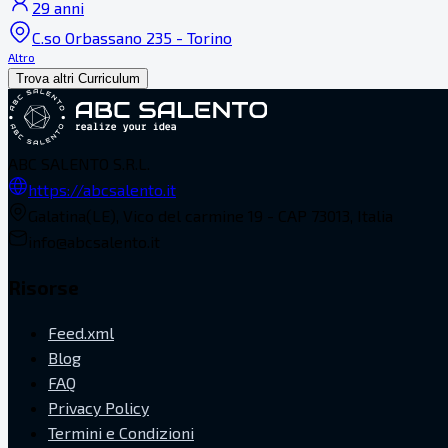
29 anni
C.so Orbassano 235 - Torino
Altro
Trova altri Curriculum
ABC SALENTO S.R.L.
https://abcsalento.it
Galatina(LE), Vico del carmine 19 - CAP 73013, Italia
info@abcsalento.it
Risorse
Feed.xml
Blog
FAQ
Privacy Policy
Termini e Condizioni