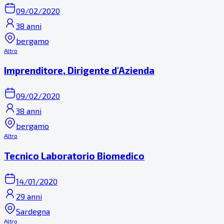
09/02/2020
38 anni
bergamo
Altro
Imprenditore, Dirigente d'Azienda
09/02/2020
38 anni
bergamo
Altro
Tecnico Laboratorio Biomedico
14/01/2020
29 anni
Sardegna
Altro