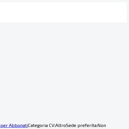
 per Abbonati
Categoria CV:
Altro
Sede preferita:
Non