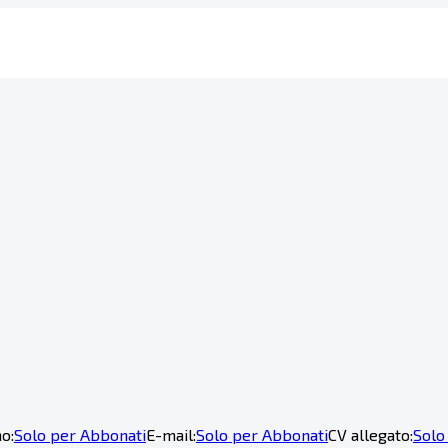
o:
Solo per Abbonati
E-mail:
Solo per Abbonati
CV allegato:
Solo