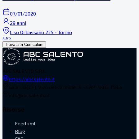
07/01/2020
29 anni
C.so Orbassano 235 - Torino
Altro
Trova altri Curriculum
ABC SALENTO S.R.L.
https://abcsalento.it
Galatina(LE), Vico del carmine 19 - CAP 73013, Italia
info@abcsalento.it
Risorse
Feed.xml
Blog
FAQ