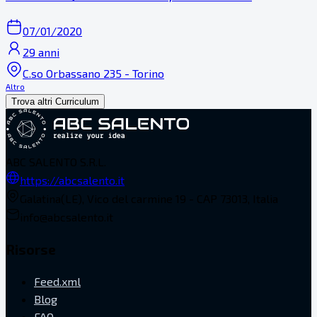
07/01/2020
29 anni
C.so Orbassano 235 - Torino
Altro
Trova altri Curriculum
ABC SALENTO S.R.L.
https://abcsalento.it
Galatina(LE), Vico del carmine 19 - CAP 73013, Italia
info@abcsalento.it
Risorse
Feed.xml
Blog
FAQ