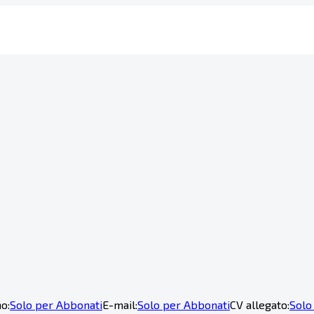
o:
Solo per Abbonati
E-mail:
Solo per Abbonati
CV allegato:
Solo