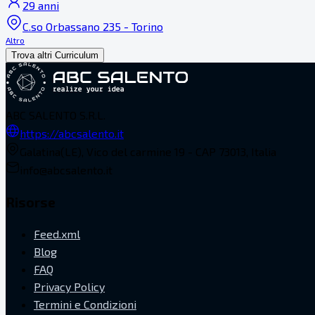
29 anni
C.so Orbassano 235 - Torino
Altro
Trova altri Curriculum
ABC SALENTO S.R.L.
https://abcsalento.it
Galatina(LE), Vico del carmine 19 - CAP 73013, Italia
info@abcsalento.it
Risorse
Feed.xml
Blog
FAQ
Privacy Policy
Termini e Condizioni