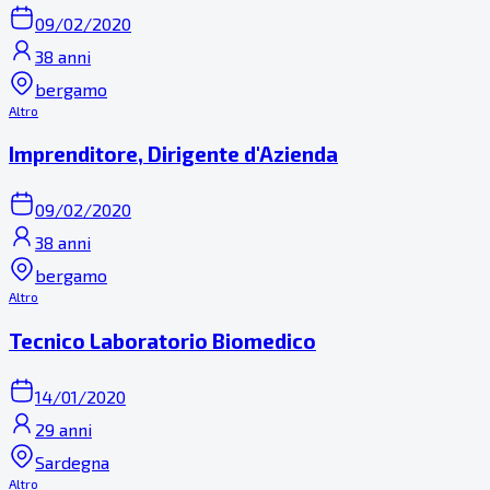
09/02/2020
38 anni
bergamo
Altro
Imprenditore, Dirigente d'Azienda
09/02/2020
38 anni
bergamo
Altro
Tecnico Laboratorio Biomedico
14/01/2020
29 anni
Sardegna
Altro