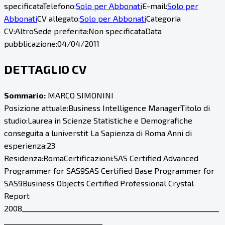
specificata
Telefono:
Solo per Abbonati
E-mail:
Solo per
Abbonati
CV allegato:
Solo per Abbonati
Categoria
CV:
Altro
Sede preferita:
Non specificata
Data
pubblicazione:
04/04/2011
DETTAGLIO CV
Sommario:
MARCO SIMONINI
Posizione attuale:Business Intelligence ManagerTitolo di
studio:Laurea in Scienze Statistiche e Demografiche
conseguita a luniverstit La Sapienza di Roma Anni di
esperienza:23
Residenza:RomaCertificazioni:SAS Certified Advanced
Programmer for SAS9SAS Certified Base Programmer for
SAS9Business Objects Certified Professional Crystal
Report
2008________________________________________________________
____________________________