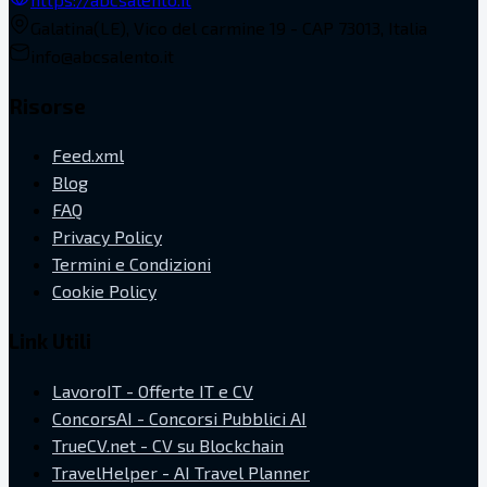
Galatina(LE), Vico del carmine 19 - CAP 73013, Italia
info@abcsalento.it
Risorse
Feed.xml
Blog
FAQ
Privacy Policy
Termini e Condizioni
Cookie Policy
Link Utili
LavoroIT - Offerte IT e CV
ConcorsAI - Concorsi Pubblici AI
TrueCV.net - CV su Blockchain
TravelHelper - AI Travel Planner