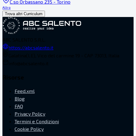
C.so Orbassano 235 - Torino
Altro
Trova altri Curriculum
ABC SALENTO S.R.L.
https://abcsalento.it
Galatina(LE), Vico del carmine 19 - CAP 73013, Italia
info@abcsalento.it
Risorse
Feed.xml
Blog
FAQ
Privacy Policy
Termini e Condizioni
Cookie Policy