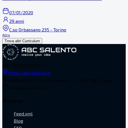
07/01/2020
29 anni
C.so Orbassano 235 - Torino
Altro
Trova altri Curriculum
ABC SALENTO S.R.L.
https://abcsalento.it
Galatina(LE), Vico del carmine 19 - CAP 73013, Italia
info@abcsalento.it
Risorse
Feed.xml
Blog
FAQ