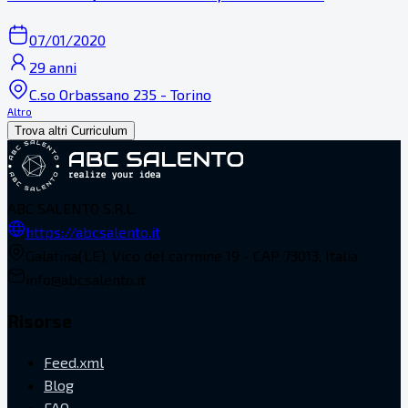
07/01/2020
29 anni
C.so Orbassano 235 - Torino
Altro
Trova altri Curriculum
ABC SALENTO S.R.L.
https://abcsalento.it
Galatina(LE), Vico del carmine 19 - CAP 73013, Italia
info@abcsalento.it
Risorse
Feed.xml
Blog
FAQ