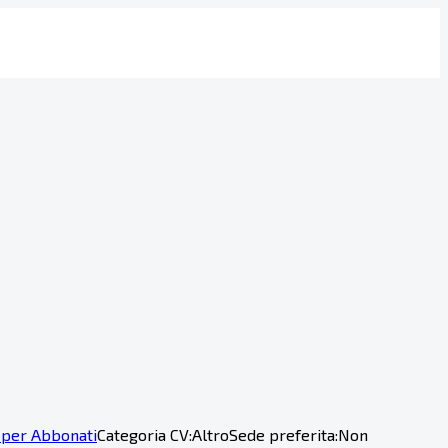
 per Abbonati
Categoria CV:
Altro
Sede preferita:
Non