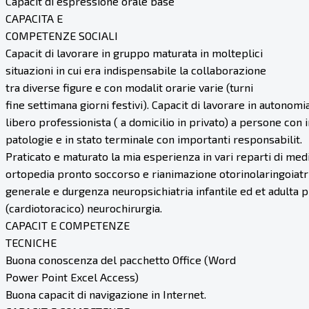
Capacit di espressione orale base
CAPACITA E
COMPETENZE SOCIALI
Capacit di lavorare in gruppo maturata in molteplici
situazioni in cui era indispensabile la collaborazione
tra diverse figure e con modalit orarie varie (turni
fine settimana giorni festivi). Capacit di lavorare in autonom
libero professionista ( a domicilio in privato) a persone con
patologie e in stato terminale con importanti responsabilit.
Praticato e maturato la mia esperienza in vari reparti di med
ortopedia pronto soccorso e rianimazione otorinolaringoiatri
generale e durgenza neuropsichiatria infantile ed et adulta
(cardiotoracico) neurochirurgia.
CAPACIT E COMPETENZE
TECNICHE
Buona conoscenza del pacchetto Office (Word
Power Point Excel Access)
Buona capacit di navigazione in Internet.