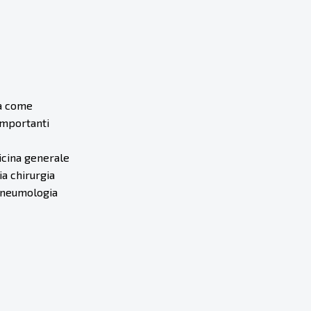
ia come
 importanti
icina generale
a chirurgia
 pneumologia