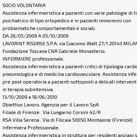
SOCIO VOLONTARIA
Assistenza infermieristica a pazienti con varie patologie di t
psichiatrico di tipo ortopedico e in pazienti minorenni con
problematiche comportamentali e sociali.
DA 26/05/2009 A 05/10/2009
LAVORINT RISORSE S.P.A. via Giacomo Watt 27/1 20143 MIL
Fondazione Toscana CNR Gabriele Monasterio.
INFERMIERE professionale.
Assistenza infermieristica a pazienti critici di tipologia cardi
pneumologica e di medicina cardiovascolare. Assistenza infe
pre post operatoria a pazienti sottoposti a delicati interventi
in terapia subintensiva.
13/10/2009 a 18/06/2010
Obiettivo Lavoro. Agenzia per il Lavoro SpA
Filiale di Firenze . Via Lungarno Corsini 42/R
RSA Villa Serena . Via di Filicaia 50050 Montaione (Firenze)
Infermiera Professionale.
Assistenza infermieristica in struttura per residenti anziani