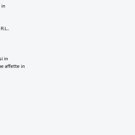
 in
.L..
i in
e affette in