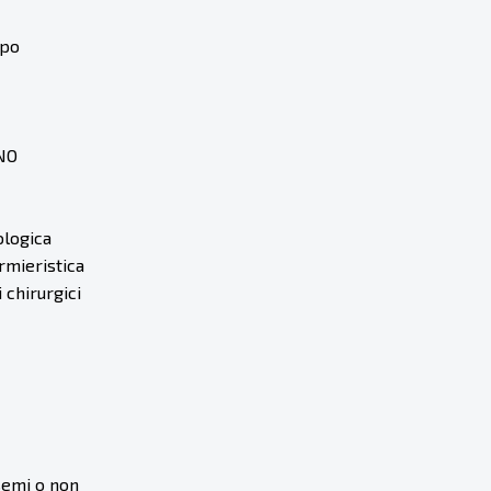
ipo
ANO
ologica
rmieristica
 chirurgici
 semi o non