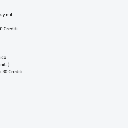
y e il
0 Crediti
ico
it. )
 30 Crediti