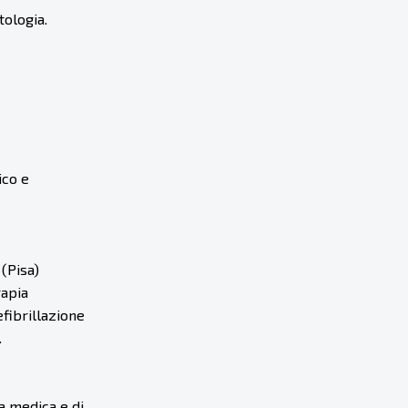
tologia.
ico e
(Pisa)
rapia
efibrillazione
.
a medica e di