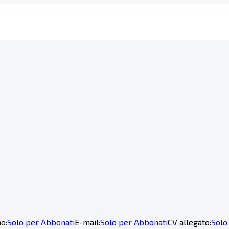
o:
Solo per Abbonati
E-mail:
Solo per Abbonati
CV allegato:
Solo