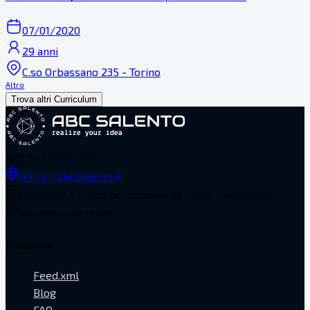
07/01/2020
29 anni
C.so Orbassano 235 - Torino
Altro
Trova altri Curriculum
ABC SALENTO S.R.L.
https://abcsalento.it
Galatina(LE), Vico del carmine 19 - CAP 73013, Italia
info@abcsalento.it
Risorse
Feed.xml
Blog
FAQ