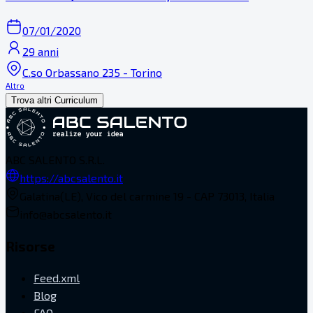
07/01/2020
29 anni
C.so Orbassano 235 - Torino
Altro
Trova altri Curriculum
ABC SALENTO S.R.L.
https://abcsalento.it
Galatina(LE), Vico del carmine 19 - CAP 73013, Italia
info@abcsalento.it
Risorse
Feed.xml
Blog
FAQ